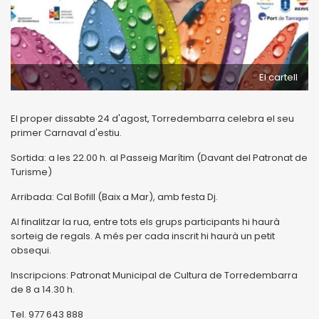
El cartell
El proper dissabte 24 d'agost, Torredembarra celebra el seu
primer Carnaval d'estiu.
Sortida: a les 22.00 h. al Passeig Marítim (Davant del Patronat de
Turisme)
Arribada: Cal Bofill (Baix a Mar), amb festa Dj.
Al finalitzar la rua, entre tots els grups participants hi haurà
sorteig de regals. A més per cada inscrit hi haurà un petit
obsequi.
Inscripcions: Patronat Municipal de Cultura de Torredembarra
de 8 a 14.30 h.
Tel. 977 643 888