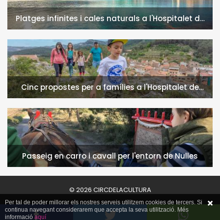
Platges infinites i cales naturals a l'Hospitalet de
l'Infant i la Vall de Llors
Cinc propostes per a famílies a l'Hospitalet de
l'Infant i la Vall de Llors
Passeig en carro i cavall per l'entorn de Nulles
© 2026 CIRCDELACULTURA
Per tal de poder millorar els nostres serveis utilitzem cookies de tercers. Si
continua navegant considerarem que accepta la seva utilització. Més
informació
aquí