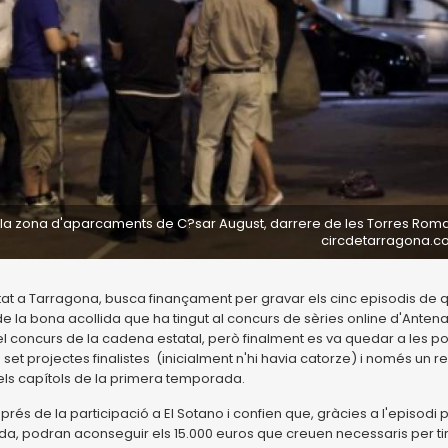
a zona d'aparcaments de C?sar August, darrere de les Torres Roma
circdetarragona.
litat a Tarragona, busca finançament per gravar els cinc episodis de 
 la bona acollida que ha tingut al concurs de sèries online d'Antena
 del concurs de la cadena estatal, però finalment es va quedar a les p
set projectes finalistes (inicialment n'hi havia catorze) i només un r
 els capítols de la primera temporada.
és de la participació a El Sotano i confien que, gràcies a l'episodi p
da, podran aconseguir els 15.000 euros que creuen necessaris per ti