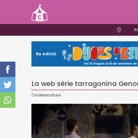
P
La web sèrie tarragonina Geno
Circdelacultura