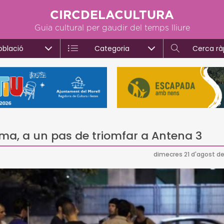
CIRCDELACULTURA
Guia cultural per gaudir del temps lliure
oblació
Categoria
Cerca rà
ma, a un pas de triomfar a Antena 3
dimecres 21 d'agost de