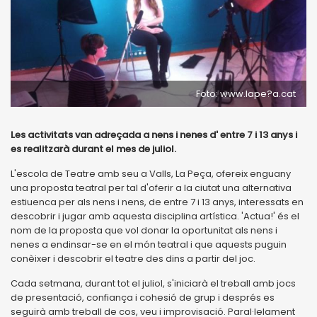
Foto: www.lape?a.cat
Les activitats van adreçada a nens i nenes d' entre 7 i 13 anys i
es realitzarà durant el mes de juliol.
L'escola de Teatre amb seu a Valls, La Peça, ofereix enguany
una proposta teatral per tal d'oferir a la ciutat una alternativa
estiuenca per als nens i nens, de entre 7 i 13 anys, interessats en
descobrir i jugar amb aquesta disciplina artística. 'Actua!' és el
nom de la proposta que vol donar la oportunitat als nens i
nenes a endinsar-se en el món teatral i que aquests puguin
conèixer i descobrir el teatre des dins a partir del joc.
Cada setmana, durant tot el juliol, s'iniciarà el treball amb jocs
de presentació, confiança i cohesió de grup i després es
seguirà amb treball de cos, veu i improvisació. Paral·lelament