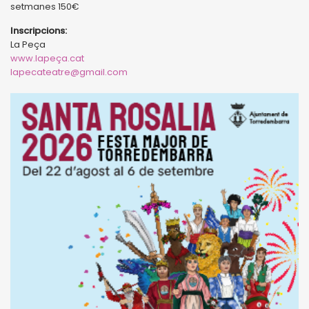
setmanes 150€
Inscripcions:
La Peça
www.lapeça.cat
lapecateatre@gmail.com