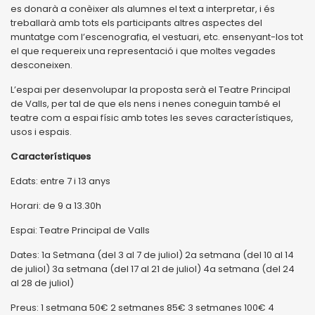
es donarà a conèixer als alumnes el text a interpretar, i és
treballarà amb tots els participants altres aspectes del
muntatge com l’escenografia, el vestuari, etc. ensenyant-los tot
el que requereix una representació i que moltes vegades
desconeixen.
L’espai per desenvolupar la proposta serà el Teatre Principal
de Valls, per tal de que els nens i nenes coneguin també el
teatre com a espai físic amb totes les seves característiques,
usos i espais.
Característiques
Edats: entre 7 i 13 anys
Horari: de 9 a 13.30h
Espai: Teatre Principal de Valls
Dates: 1a Setmana (del 3 al 7 de juliol) 2a setmana (del 10 al 14
de juliol) 3a setmana (del 17 al 21 de juliol) 4a setmana (del 24
al 28 de juliol)
Preus: 1 setmana 50€ 2 setmanes 85€ 3 setmanes 100€ 4