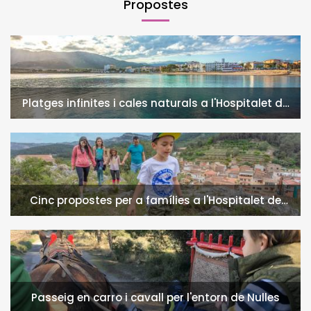
Propostes
Platges infinites i cales naturals a l'Hospitalet de
l'Infant i la Vall de Llors
Cinc propostes per a famílies a l'Hospitalet de
l'Infant i la Vall de Llors
Passeig en carro i cavall per l'entorn de Nulles