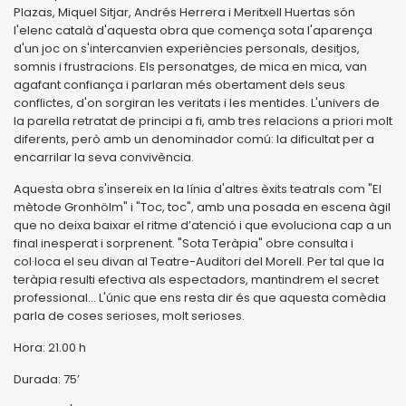
Plazas, Miquel Sitjar, Andrés Herrera i Meritxell Huertas són
l'elenc català d'aquesta obra que comença sota l'aparença
d'un joc on s'intercanvien experiències personals, desitjos,
somnis i frustracions. Els personatges, de mica en mica, van
agafant confiança i parlaran més obertament dels seus
conflictes, d'on sorgiran les veritats i les mentides. L'univers de
la parella retratat de principi a fi, amb tres relacions a priori molt
diferents, però amb un denominador comú: la dificultat per a
encarrilar la seva convivència.
Aquesta obra s'insereix en la línia d'altres èxits teatrals com "El
mètode Gronhölm" i "Toc, toc", amb una posada en escena àgil
que no deixa baixar el ritme d’atenció i que evoluciona cap a un
final inesperat i sorprenent. "Sota Teràpia" obre consulta i
col·loca el seu divan al Teatre-Auditori del Morell. Per tal que la
teràpia resulti efectiva als espectadors, mantindrem el secret
professional... L'únic que ens resta dir és que aquesta comèdia
parla de coses serioses, molt serioses.
Hora: 21.00 h
Durada: 75’