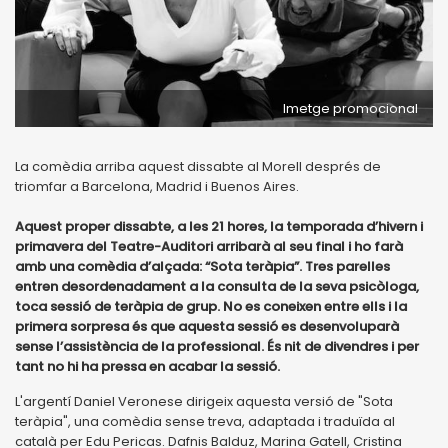
Imetge promocional
La comèdia arriba aquest dissabte al Morell després de
triomfar a Barcelona, Madrid i Buenos Aires.
Aquest proper dissabte, a les 21 hores, la temporada d’hivern i
primavera del Teatre-Auditori arribarà al seu final i ho farà
amb una comèdia d’alçada: “Sota teràpia”. Tres parelles
entren desordenadament a la consulta de la seva psicòloga,
toca sessió de teràpia de grup. No es coneixen entre ells i la
primera sorpresa és que aquesta sessió es desenvoluparà
sense l’assistència de la professional. És nit de divendres i per
tant no hi ha pressa en acabar la sessió.
L'argentí Daniel Veronese dirigeix aquesta versió de "Sota
teràpia", una comèdia sense treva, adaptada i traduïda al
català per Edu Pericas. Dafnis Balduz, Marina Gatell, Cristina