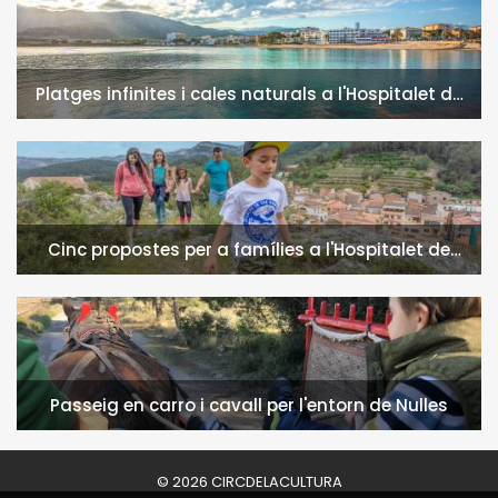
Platges infinites i cales naturals a l'Hospitalet de
l'Infant i la Vall de Llors
Cinc propostes per a famílies a l'Hospitalet de
l'Infant i la Vall de Llors
Passeig en carro i cavall per l'entorn de Nulles
© 2026 CIRCDELACULTURA