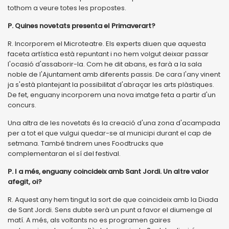
tothom a veure totes les propostes.
P. Quines novetats presenta el Primaverart?
R. Incorporem el Microteatre. Els experts diuen que aquesta
faceta artística està repuntant i no hem volgut deixar passar
l'ocasió d'assaborir-la. Com he dit abans, es farà a la sala
noble de l'Ajuntament amb diferents passis. De cara l'any vinent
ja s'està plantejant la possibilitat d'abraçar les arts plàstiques.
De fet, enguany incorporem una nova imatge feta a partir d'un
concurs.
Una altra de les novetats és la creació d'una zona d'acampada
per a tot el que vulgui quedar-se al municipi durant el cap de
setmana. També tindrem unes Foodtrucks que
complementaran el sí del festival.
P. I a més, enguany coincideix amb Sant Jordi. Un altre valor
afegit, oi?
R. Aquest any hem tingut la sort de que coincideix amb la Diada
de Sant Jordi. Sens dubte serà un punt a favor el diumenge al
matí. A més, als voltants no es programen gaires