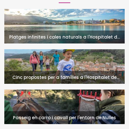
Platges infinites i cales naturals a l'Hospitalet de
l'Infant i la Vall de Llors
Cinc propostes per a famílies a l'Hospitalet de
l'Infant i la Vall de Llors
Passeig en carro i cavall per l'entorn de Nulles