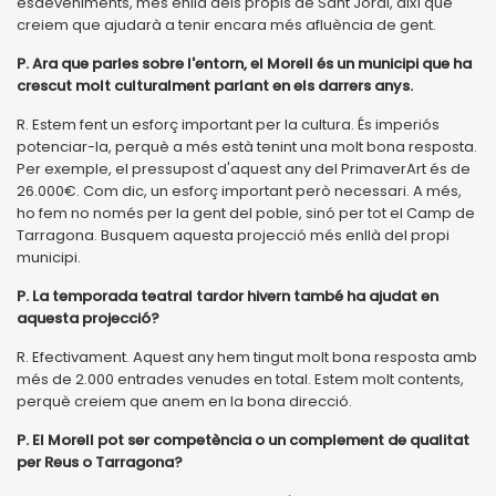
esdeveniments, més enllà dels propis de Sant Jordi, així que
creiem que ajudarà a tenir encara més afluència de gent.
P. Ara que parles sobre l'entorn, el Morell és un municipi que ha
crescut molt culturalment parlant en els darrers anys.
R. Estem fent un esforç important per la cultura. És imperiós
potenciar-la, perquè a més està tenint una molt bona resposta.
Per exemple, el pressupost d'aquest any del PrimaverArt és de
26.000€. Com dic, un esforç important però necessari. A més,
ho fem no només per la gent del poble, sinó per tot el Camp de
Tarragona. Busquem aquesta projecció més enllà del propi
municipi.
P. La temporada teatral tardor hivern també ha ajudat en
aquesta projecció?
R. Efectivament. Aquest any hem tingut molt bona resposta amb
més de 2.000 entrades venudes en total. Estem molt contents,
perquè creiem que anem en la bona direcció.
P. El Morell pot ser competència o un complement de qualitat
per Reus o Tarragona?