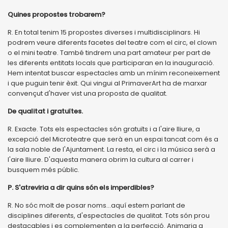
Quines propostes trobarem?
R. En total tenim 15 propostes diverses i multidisciplinars. Hi
podrem veure diferents facetes del teatre com el circ, el clown
o el mini teatre. També tindrem una part amateur per part de
les diferents entitats locals que participaran en la inauguració.
Hem intentat buscar espectacles amb un mínim reconeixement
i que puguin tenir èxit. Qui vingui al PrimaverArt ha de marxar
convençut d'haver vist una proposta de qualitat.
De qualitat i gratuïtes.
R. Exacte. Tots els espectacles són gratuïts i a l'aire lliure, a
excepció del Microteatre que serà en un espai tancat com és a
la sala noble de l'Ajuntament. La resta, el circ i la música serà a
l'aire lliure. D'aquesta manera obrim la cultura al carrer i
busquem més públic.
P. S'atreviria a dir quins són els imperdibles?
R. No sóc molt de posar noms...aquí estem parlant de
disciplines diferents, d'espectacles de qualitat. Tots són prou
destacables i es complementen a la perfecció. Animaria a