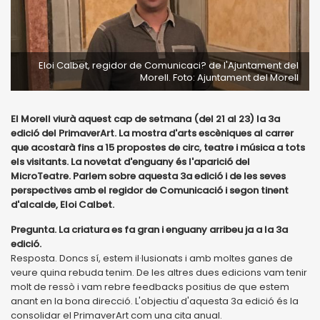
Eloi Calbet, regidor de Comunicaci? de l'Ajuntament del
Morell. Foto: Ajuntament del Morell
El Morell viurà aquest cap de setmana (del 21 al 23) la 3a
edició del PrimaverArt. La mostra d'arts escèniques al carrer
que acostarà fins a 15 propostes de circ, teatre i música a tots
els visitants. La novetat d'enguany és l'aparició del
MicroTeatre. Parlem sobre aquesta 3a edició i de les seves
perspectives amb el regidor de Comunicació i segon tinent
d'alcalde, Eloi Calbet.
Pregunta. La criatura es fa gran i enguany arribeu ja a la 3a
edició.
Resposta. Doncs sí, estem il·lusionats i amb moltes ganes de
veure quina rebuda tenim. De les altres dues edicions vam tenir
molt de ressò i vam rebre feedbacks positius de que estem
anant en la bona direcció. L'objectiu d'aquesta 3a edició és la
consolidar el PrimaverArt com una cita anual.