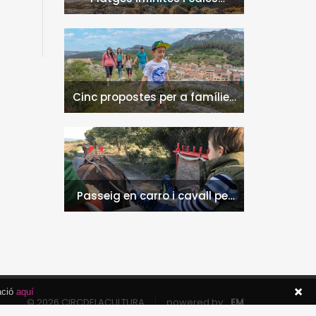
naturals a l'Hospitalet de
l'Infant i la Vall de Llors
Cinc propostes per a famílies
a l'Hospitalet de l'Infant i la
Vall de Llors
Passeig en carro i cavall per
l'entorn de Nulles
ació
aquí
© 2026 CIRCDELACULTURA
powered by:
EM