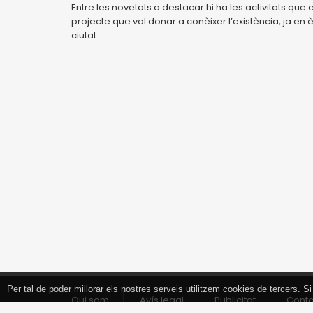
Entre les novetats a destacar hi ha les activitats que e
projecte que vol donar a conèixer l’existència, ja en 
ciutat.
Per tal de poder millorar els nostres serveis utilitzem cookies de tercers.
Tancar
Qui som
Avís legal
Publicitat
Cont