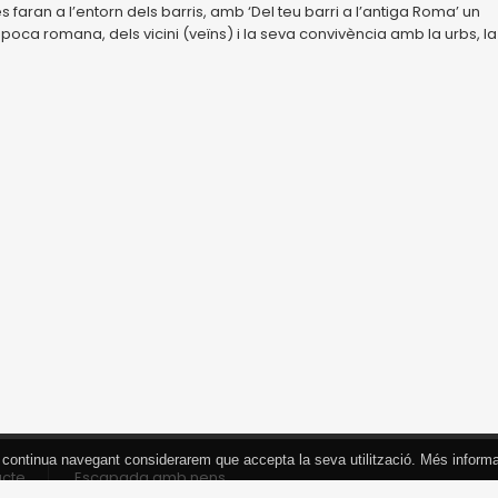
s faran a l’entorn dels barris, amb ‘Del teu barri a l’antiga Roma’ un
època romana, dels vicini (veïns) i la seva convivència amb la urbs, la
 Si continua navegant considerarem que accepta la seva utilització. Més inform
acte
Escapada amb nens