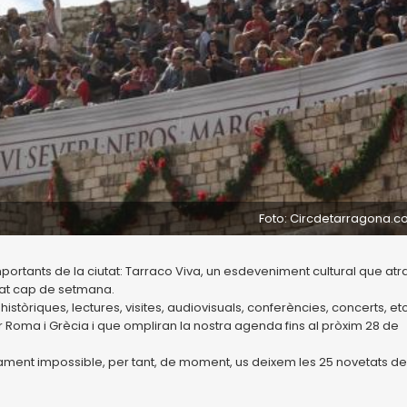
Foto: Circdetarragona.
portants de la ciutat: Tarraco Viva, un esdeveniment cultural que atr
sat cap de setmana.
òriques, lectures, visites, audiovisuals, conferències, concerts, etc
 Roma i Grècia i que ompliran la nostra agenda fins al pròxim 28 de
ment impossible, per tant, de moment, us deixem les 25 novetats de