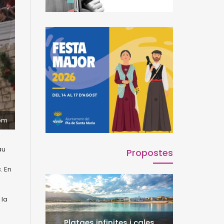
com
au
Propostes
. En
 la
Platges infinites i cales