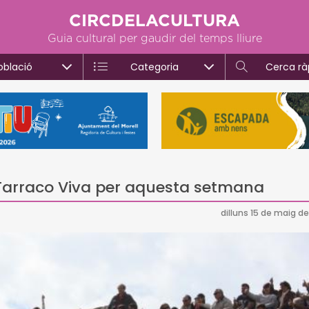
CIRCDELACULTURA
Guia cultural per gaudir del temps lliure
oblació
Categoria
Cerca rà
 Tarraco Viva per aquesta setmana
dilluns 15 de maig de