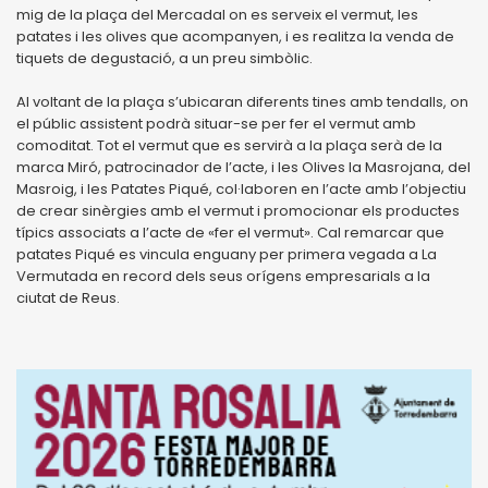
mig de la plaça del Mercadal on es serveix el vermut, les
patates i les olives que acompanyen, i es realitza la venda de
tiquets de degustació, a un preu simbòlic.
Al voltant de la plaça s’ubicaran diferents tines amb tendalls, on
el públic assistent podrà situar-se per fer el vermut amb
comoditat. Tot el vermut que es servirà a la plaça serà de la
marca Miró, patrocinador de l’acte, i les Olives la Masrojana, del
Masroig, i les Patates Piqué, col·laboren en l’acte amb l’objectiu
de crear sinèrgies amb el vermut i promocionar els productes
típics associats a l’acte de «fer el vermut». Cal remarcar que
patates Piqué es vincula enguany per primera vegada a La
Vermutada en record dels seus orígens empresarials a la
ciutat de Reus.