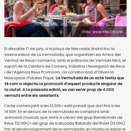
Foto: www.rac105.cat
El dissabte 17 de juny, a la plaça de Mercadal, tindrà lloc la
sisena edició de La Vermutada, que organitzen els Amics del
Vermut de Reus i comarca, amb el patrocini de Vermuts Miró, el
suport de la Cambra de Comerç, Indústria i Navegació de Reus
i de l’Agència Reus Promoció, i la col·laboració d’Olives la
Masrojana i Patates Piqué.
La Vermutada és un acte festiu que
té com a objectiu la promoció d’aquest producte singular de
la ciutat. A la passada edició, es van servir prop de 4.000
vermuts entre els assistents.
L’acte començarà a les 12:00h i està previst que duri fins a les
14:00h. En el decurs de la vermutada es comptarà amb
animació musical, que anirà a càrrec del grup Bandsonats de
Reus (12:00h) i del grup de batucada Batukats del Bolet (13:00h).
Per al desenvolupament de la vermutada, es munta un espai al