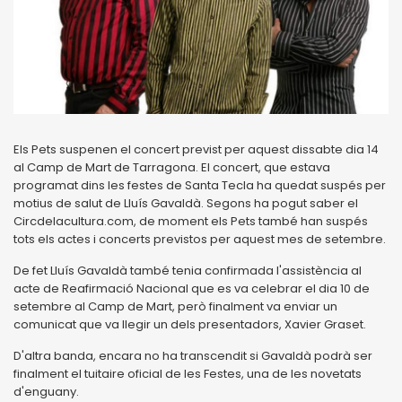
Els Pets suspenen el concert previst per aquest dissabte dia 14
al Camp de Mart de Tarragona. El concert, que estava
programat dins les festes de Santa Tecla ha quedat suspés per
motius de salut de Lluís Gavaldà. Segons ha pogut saber el
Circdelacultura.com, de moment els Pets també han suspés
tots els actes i concerts previstos per aquest mes de setembre.
De fet Lluís Gavaldà també tenia confirmada l'assistència al
acte de Reafirmació Nacional que es va celebrar el dia 10 de
setembre al Camp de Mart, però finalment va enviar un
comunicat que va llegir un dels presentadors, Xavier Graset.
D'altra banda, encara no ha transcendit si Gavaldà podrà ser
finalment el tuitaire oficial de les Festes, una de les novetats
d'enguany.