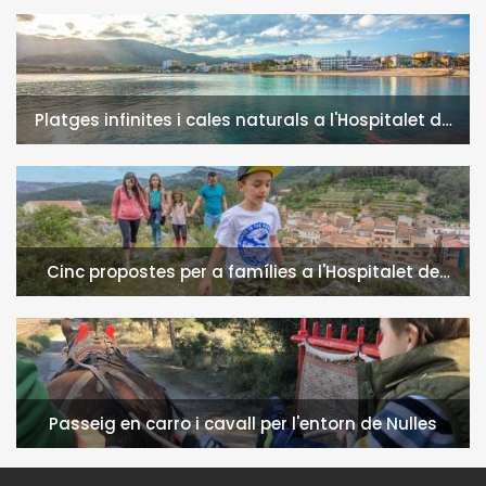
Platges infinites i cales naturals a l'Hospitalet de
l'Infant i la Vall de Llors
Cinc propostes per a famílies a l'Hospitalet de
l'Infant i la Vall de Llors
Passeig en carro i cavall per l'entorn de Nulles