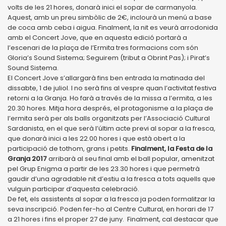
volts de les 21 hores, donarà inici el sopar de carmanyola.
Aquest, amb un preu simbòlic de 2€, inclourà un menú a base
de coca amb ceba i aigua. Finalment, la nit es veurà arrodonida
amb el Concert Jove, que en aquesta edició portarà a
l’escenari de la plaça de l’Ermita tres formacions com són
Gloria’s Sound Sistema; Seguirem (tribut a Obrint Pas); i Pirat’s
Sound Sistema.
El Concert Jove s’allargarà fins ben entrada la matinada del
dissabte, 1 de juliol. I no serà fins al vespre quan l’activitat festiva
retorni a la Granja. Ho farà a través de la missa a l’ermita, a les
20.30 hores. Mitja hora després, el protagonisme a la plaça de
l’ermita serà per als balls organitzats per l’Associació Cultural
Sardanista, en el que serà l’últim acte previ al sopar a la fresca,
que donarà inici a les 22.00 hores i que està obert a la
participació de tothom, grans i petits.
Finalment, la Festa de la
Granja 2017
arribarà al seu final amb el ball popular, amenitzat
pel Grup Enigma a partir de les 23.30 hores i que permetrà
gaudir d’una agradable nit d’estiu a la fresca a tots aquells que
vulguin participar d’aquesta celebració.
De fet, els assistents al sopar a la fresca ja poden formalitzar la
seva inscripció. Poden fer-ho al Centre Cultural, en horari de 17
a 21 hores i fins el proper 27 de juny. Finalment, cal destacar que