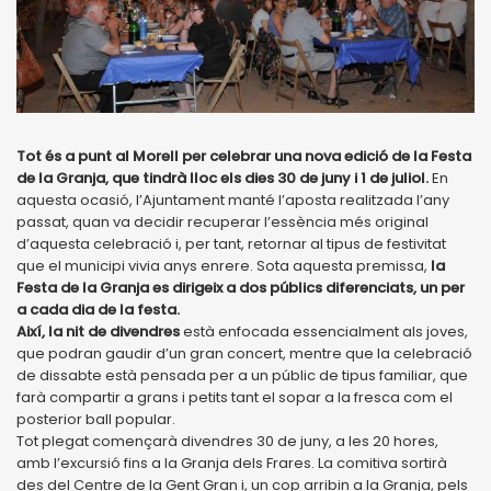
Tot és a punt al Morell per celebrar una nova edició de la Festa
de la Granja, que tindrà lloc els dies 30 de juny i 1 de juliol.
En
aquesta ocasió, l’Ajuntament manté l’aposta realitzada l’any
passat, quan va decidir recuperar l’essència més original
d’aquesta celebració i, per tant, retornar al tipus de festivitat
que el municipi vivia anys enrere. Sota aquesta premissa,
la
Festa de la Granja es dirigeix a dos públics diferenciats, un per
a cada dia de la festa.
Així, la nit de divendres
està enfocada essencialment als joves,
que podran gaudir d’un gran concert, mentre que la celebració
de dissabte està pensada per a un públic de tipus familiar, que
farà compartir a grans i petits tant el sopar a la fresca com el
posterior ball popular.
Tot plegat començarà divendres 30 de juny, a les 20 hores,
amb l’excursió fins a la Granja dels Frares. La comitiva sortirà
des del Centre de la Gent Gran i, un cop arribin a la Granja, pels