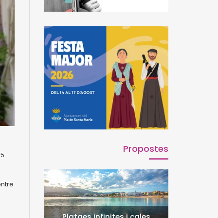
Propostes
15
entre
Platges infinites i cales