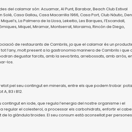
ades del calamar són: Acuamar, Al Punt, Barabar, Beach Club Estival
 Solé, Casa Gallau, Casa Macarrilla 1966, Casa Port, Club Nàutic, Den
iquel’s, La Palmera de la Llosa, Lekeitio, Les Barques, l’Escandall,
onòmiques, Miquel, Miramar, Montserrat, Moraima, Rincón de Diego,
ciació de restaurants de Cambrils, ja que el calamar és un product
t tot l’any, molt present a la gastronomia marinera de Cambrils i que
 podran degustar farcits, amb la seva tinta, arrebossats, amb arròs, e
nar-los.
retot pel seu contingut en minerals, entre els que podem trobar: pota
 A, B3 i B12.
u contingut en iode, que regula l’energia del nostre organisme i el
regular el colesterol, a processar els carbohidrats, enfortir el cabell
t de la glàndula tiroides. El seu consum està aconsellat per persones