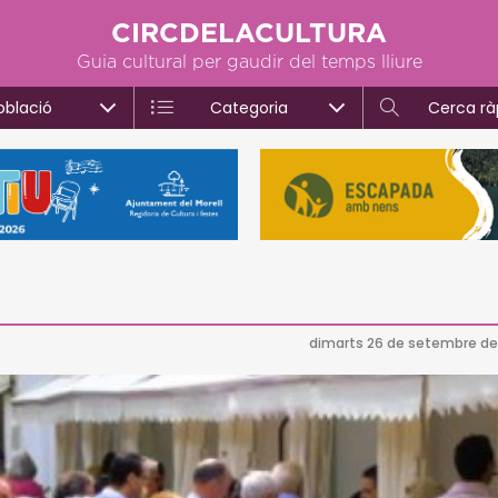
CIRCDELACULTURA
Guia cultural per gaudir del temps lliure
oblació
Categoria
Cerca rà
dimarts 26 de setembre de