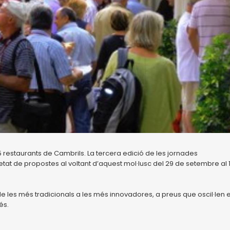
5 restaurants de Cambrils. La tercera edició de les jornades
at de propostes al voltant d’aquest mol·lusc del 29 de setembre al 
de les més tradicionals a les més innovadores, a preus que oscil·len 
és.