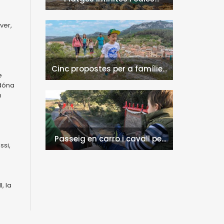
naturals a l'Hospitalet de
l'Infant i la Vall de Llors
ver,
Cinc propostes per a famílies
e
a l'Hospitalet de l'Infant i la
 dóna
Vall de Llors
n
Passeig en carro i cavall per
ssi,
l'entorn de Nulles
, la