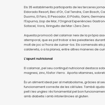
Els 35 establiments participants de les terceres jorn
Eldorado Resort, Bec d’Or, Cal Tendre, Can Bosch, Can
Duomo, El Faro, El Pescador, El Pósito, Gami, Germans M
l’Espurna, Llop de Mar, l’Original Experiències Gastr
Sotacel, Vora, Xiringuito del Mar i Zero Zero.
Aquesta promoció del calamar neix de la pròpia asso
atemporal, que es pot trobar a les peixateries duran
molt de joc a l’hora de cuinar-los. Els comensals els
caldereta, o a la planxa, entre altres maneres de cui
L’apunt nutricional
El calamar, pel seu contingut nutricional destaca sob
magnesi, zinc, fòsfor i ferro. Aporta vitamines, sobretot
És un aliment ideal per al metabolisme, gràcies al se
funcionament correcte de les cèl·lules. També ajuda a 
pell i les ungles i és fonamental pel bon funcionamen
amb diabetis i amb intoleràncies al gluten.