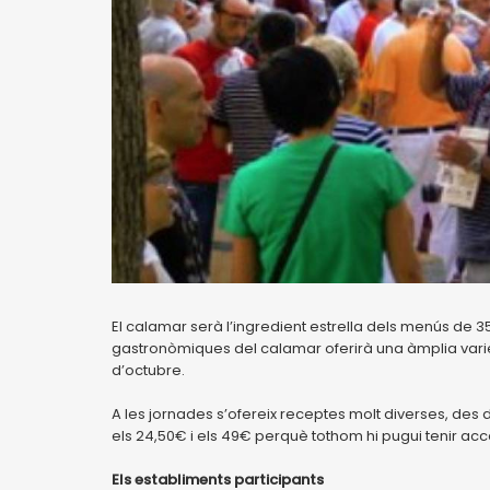
El calamar serà l’ingredient estrella dels menús de 3
gastronòmiques del calamar oferirà una àmplia variet
d’octubre.
A les jornades s’ofereix receptes molt diverses, des 
els 24,50€ i els 49€ perquè tothom hi pugui tenir acc
Els establiments participants