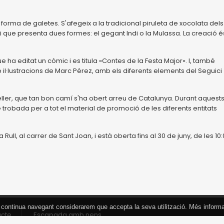
forma de galetes. S'afegeix a la tradicional piruleta de xocolata dels
i que presenta dues formes: el gegant Indi o la Mulassa. La creació é
 ha editat un còmic i es titula «Contes de la Festa Major». I, també
 il·lustracions de Marc Pérez, amb els diferents elements del Seguici
teller, que tan bon camí s'ha obert arreu de Catalunya. Durant aquest
 trobada per a tot el material de promoció de les diferents entitats
Rull, al carrer de Sant Joan, i està oberta fins al 30 de juny, de les 10
 Si continua navegant considerarem que accepta la seva utilització. Més inform
acte
Escapada amb nens