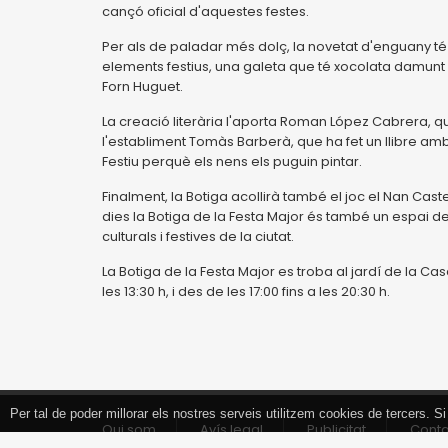
cançó oficial d'aquestes festes.
Per als de paladar més dolç, la novetat d'enguany té 
elements festius, una galeta que té xocolata damunt 
Forn Huguet.
La creació literària l'aporta Roman López Cabrera, que
l'establiment Tomàs Barberà, que ha fet un llibre amb
Festiu perquè els nens els puguin pintar.
Finalment, la Botiga acollirà també el joc el Nan Cas
dies la Botiga de la Festa Major és també un espai de
culturals i festives de la ciutat.
La Botiga de la Festa Major es troba al jardí de la Casa 
les 13:30 h, i des de les 17:00 fins a les 20:30 h.
Per tal de poder millorar els nostres serveis utilitzem cookies de tercers.
Tancar
Qui som
Avís legal
Publicitat
Cont