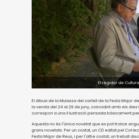
El regidor de Cultu
El dibuix de la Mulassa del cartell de la Festa Major
la venda del 24 al 29 de juny, coincidint amb els dies f
correspon a una il·lustració pensada bàsicament per 
Aquesta no és l'única novetat que es pot trobar engu
grans novetats. Per un costat, un CD editat pel Col·le
Festa Major de Reus, i per l'altre costat, un treball d