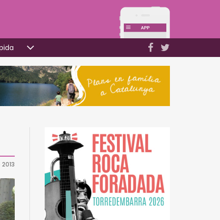
pida
e 2013