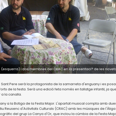
ra (esquerra) i dos membres del CRAC en la presentaci? de les novet
 de Sant Pere serà la protagonista de la samarreta d'enguany i es posa
orts de la festa. Serà una edició feta només en tallatge infantil, ja qu
a la canalla.
any a la Botiga de la Festa Major. L'apartat musical compta amb due
ctiu Reusenc d'Activitats Culturals (CRAC) amb les músiques de l'Àliga 
iscogràfic del grup La Canya d'Or, que inclou la cúmbia de la Festa Majo