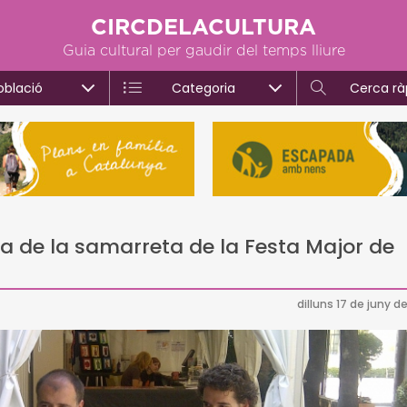
CIRCDELACULTURA
Guia cultural per gaudir del temps lliure
oblació
Categoria
Cerca rà
a de la samarreta de la Festa Major de
dilluns 17 de juny d