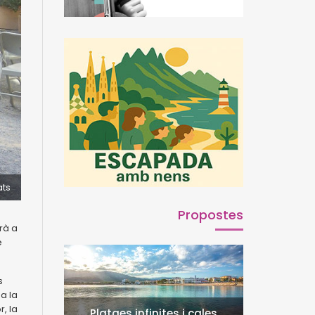
ats
Propostes
rà a
e
s
a la
r, la
Platges infinites i cales