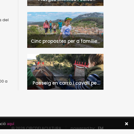
naturals a l'Hospitalet de
l'Infant i la Vall de Llors
s del
Cinc propostes per a famílies
a l'Hospitalet de l'Infant i la
Vall de Llors
s
:00 a
Passeig en carro i cavall per
l'entorn de Nulles
ació
aquí
© 2026 CIRCDELACULTURA
powered by:
EM