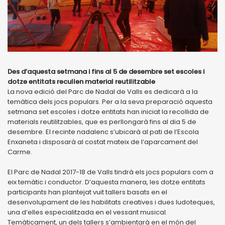
Des d’aquesta setmana i fins al 5 de desembre set escoles i
dotze entitats recullen material reutilitzable
La nova edició del Parc de Nadal de Valls es dedicarà a la
temàtica dels jocs populars. Per a la seva preparació aquesta
setmana set escoles i dotze entitats han iniciat la recollida de
materials reutilitzables, que es perllongarà fins al dia 5 de
desembre. El recinte nadalenc s’ubicarà al pati de l’Escola
Enxaneta i disposarà al costat mateix de l’aparcament del
Carme.
El Parc de Nadal 2017-18 de Valls tindrà els jocs populars com a
eix temàtic i conductor. D’aquesta manera, les dotze entitats
participants han plantejat vuit tallers basats en el
desenvolupament de les habilitats creatives i dues ludoteques,
una d’elles especialitzada en el vessant musical.
Temàticament, un dels tallers s’ambientarà en el món del