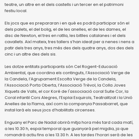
teatre, un altre en el dels castells i un tercer en el patrimoni
festiu local.
Els jocs que es prepararan i en què es podrà participar són el
dels palets, el del bolig, el de les anelles, el de les dames, el
disc de Newton, el tres en ratlla, les bitlles catalanes i el dels
cavallets. Així mateix, tres tallers s’han ideat per a nenes i nens a
patir dels tres anys, tres més des dels quatre anys, dos des dels
cinc i un altre des dels sis.
Les dotze entitats participants són Cel Rogent-Educació
Ambiental, que coordina els continguts, l’Associació Verge de
la Candela, l’Agrupament Escolta Verge de la Candela,
l’Associació Porta Oberta, l’Associació Trèvol, la Colla Joves
Xiquets de Valls, el cor Koré de l'associació coral Suite Cor, la
Coral infantil Cors Alegres, l’Esplai Esquirols, Teatralitzat i la Unió
Anelles de la Flama, així com la companyia Passabarret, que
instal·larà els seus jocs d’habilitats circenses.
Enguany el Parc de Nadal obrirà mitja hora més tard cada matí,
a les 10.30 h, espai temporal que guanyarà pel migdia, ja que
romandrà actiu fins a les 13.30 h. A les tardes l’horari serà de les