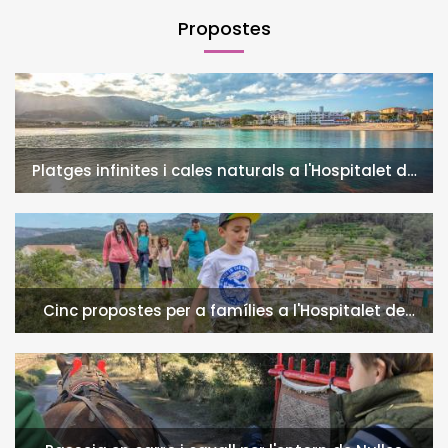
Propostes
Platges infinites i cales naturals a l'Hospitalet de
l'Infant i la Vall de Llors
Cinc propostes per a famílies a l'Hospitalet de
l'Infant i la Vall de Llors