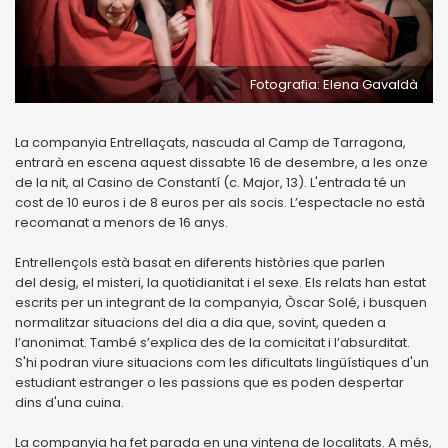
Fotografia: Elena Gavaldà
La companyia Entrellaçats, nascuda al Camp de Tarragona,
entrarà en escena aquest dissabte 16 de desembre, a les onze
de la nit, al Casino de Constantí (c. Major, 13). L'entrada té un
cost de 10 euros i de 8 euros per als socis. L’espectacle no està
recomanat a menors de 16 anys.
Entrellençols està basat en diferents històries que parlen
del desig, el misteri, la quotidianitat i el sexe. Els relats han estat
escrits per un integrant de la companyia, Òscar Solé, i busquen
normalitzar situacions del dia a dia que, sovint, queden a
l’anonimat. També s’explica des de la comicitat i l’absurditat.
S'hi podran viure situacions com les dificultats lingüístiques d'un
estudiant estranger o les passions que es poden despertar
dins d'una cuina.
La companyia ha fet parada en una vintena de localitats. A més,