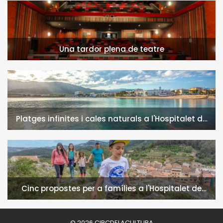
Una tardor plena de teatre
Platges infinites i cales naturals a l'Hospitalet de
l'Infant i la Vall de Llors
Cinc propostes per a famílies a l'Hospitalet de
l'Infant i la Vall de Llors
© 2026 CIRCDELACULTURA