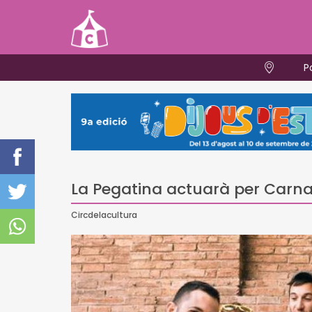
P
La Pegatina actuarà per Carn
Circdelacultura