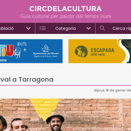
CIRCDELACULTURA
Guia cultural per gaudir del temps lliure
oblació
Categoria
Cerca rà
aval a Tarragona
dijous 18 de gener de