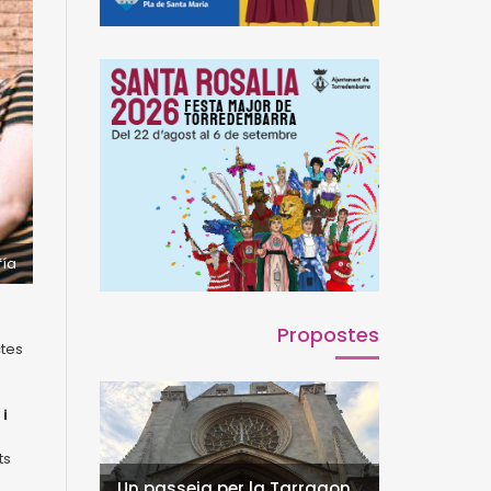
fía
Propostes
ctes
i
ts
Un passeig per la Tarragona