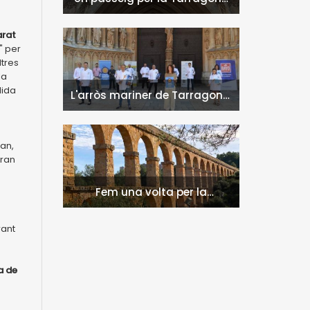
Medieval
arat
" per
ltres
la
lida
L'arròs mariner de Tarragona,
unes jornades
gastronòmiques per llepar-
se els dits
ran,
iran
Fem una volta per la
s
Tarragona romana?
rant
a de