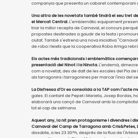
companyia que presenta un cabaret contemporani que 
Una altra de les novetats també tindrà el seu tret d
el Mercat Central.
L'emblemàtic equipament presenta
triar la millor recepta de Carnaval, el concurs perquè
propostes destinades a gaudir de la festa i promoure
ciutat. També s'estrena una nova iniciativa "Carnaval 3
de roba i teixits que la cooperativa Roba Amiga rebrà 
Els actes més tradicionals i emblemàtics començaran 
presentació del Ninot i la Ninota.
L'endemà, dimecres,
com a novetat, des de dalt de les escales del Pla de 
als tarragonins i tarragonines per marcar l'inici del s
La Disfressa d'Or es consolida a la TAP com l'acte m
gales. El cantant de Pepet i Marieta, Josep Bordas, h
elaborarà una cançó de Carnaval amb la complicitat d
tot el cap de setmana.
Aquest any, la nit pren protagonisme i divendres i dis
Carnaval del Camp de Tarragona amb Cris&Petes, La 
dissabte, a les 23.30?h, després de la Rua de l'Art