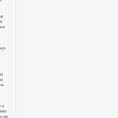
n
al
it
ent
laça
mb
la
 ha
m a
tells
or de