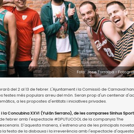
Foto: Jose Torralba - Fotogra
arà del 2 al 13 de febrer. L'Ajuntament i la Comissió de Carnaval han
es festes més populars arreu del món. Seran prop d'un centenar d'a
àtics, a les propostes d'entitats i iniciatives privades.
 i la Concubina XXVI (Yulán Serrano), de les comparses Sinhus Sport 
 2 de febrer amb l'espectacle #DPUTUCOOL de la companyia The
 escenaris. D'aquesta manera, s'estrena una de les principals noveta
 la festa de la disbauxa i la irreverència amb l'espectacle d'aquesta