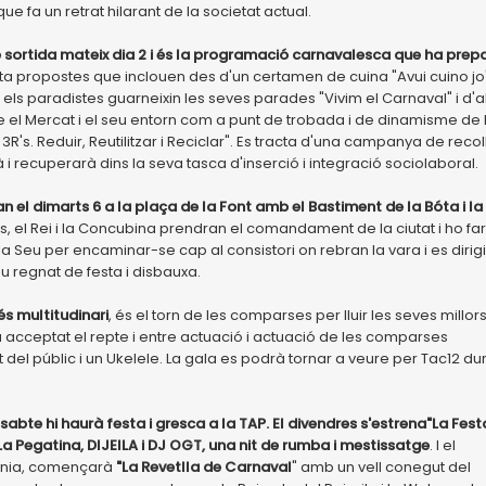
fa un retrat hilarant de la societat actual.
e sortida mateix dia 2 i és la programació carnavalesca que ha prep
 propostes que inclouen des d'un certamen de cuina "Avui cuino jo
 els paradistes guarneixin les seves parades "Vivim el Carnaval" i d'a
 el Mercat i el seu entorn com a punt de trobada i de dinamisme de 
R's. Reduir, Reutilitzar i Reciclar". Es tracta d'una campanya de recol
i recuperarà dins la seva tasca d'inserció i integració sociolaboral.
el dimarts 6 a la plaça de la Font amb el Bastiment de la Bóta i la
 el Rei i la Concubina prendran el comandament de la ciutat i ho fa
la Seu per encaminar-se cap al consistori on rebran la vara i es dirig
eu regnat de festa i disbauxa.
és multitudinari
, és el torn de les comparses per lluir les seves millor
a acceptat el repte i entre actuació i actuació de les comparses
el públic i un Ukelele. La gala es podrà tornar a veure per Tac12 du
sabte hi haurà festa i gresca a la TAP. El divendres s'estrena"La Fest
Pegatina, DIJEILA i DJ OGT, una nit de rumba i mestissatge
. I el
esania, començarà
"La Revetlla de Carnaval
" amb un vell conegut del