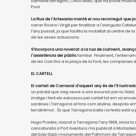
carnaval tarragoní, Chico Malo, que ha posat música
Pool.
La Rua de l'Artesania manté el nou recorregut que ja 
carrer Rovira i Virgili per finalitzar a l'avinguda Cata
l'any passat, ja que facilita la mobilitat al centre de
de les seves actuacions.
S'incorpora una novetat a la rua de Lluïment, avançan
l'assistència del públic
familiar. Finalment, l'enterra
de les Cols fins a la plaça de la Font, les comparses
EL CARTELL
El cartell de Carnaval d'aquest any és de l'il·lustra
un pardal que vaig veure a una excursió pel riu Gaià,
imatge i fent els esbossos pel cartell tot em va encai
sardines i Tarragona al fons com skyline, després em
terratrèmol... És que Tarragona balla i la festa està 
Hugo Prades, nascut a Tarragona l'any 1968, inicia la 
caricaturista a Port Aventura i ha publicat a Mortadelo, 
del baix Gaià i monuments del Patrimoni de Tarragona, 