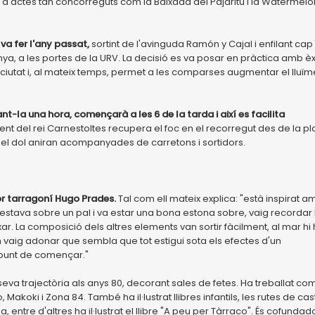
 a actes tan concorreguts com la Baixada del Pajaritu i la Watermelo
va fer l'any passat,
sortint de l'avinguda Ramón y Cajal i enfilant cap 
lunya, a les portes de la URV. La decisió es va posar en pràctica amb èx
 la ciutat i, al mateix temps, permet a les comparses augmentar el lluïm
t-la una hora, començarà a les 6 de la tarda i així es facilita
ment del rei Carnestoltes recupera el foc en el recorregut des de la p
 del dol aniran acompanyades de carretons i sortidors.
dor tarragoní Hugo Prades.
Tal com ell mateix explica: "està inspirat a
 estava sobre un pal i va estar una bona estona sobre, vaig recordar 
xar. La composició dels altres elements van sortir fàcilment, al mar hi
 vaig adonar que sembla que tot estigui sota els efectes d'un
a punt de començar."
seva trajectòria als anys 80, decorant sales de fetes. Ha treballat co
Makoki i Zona 84. També ha il·lustrat llibres infantils, les rutes de cas
entre d'altres ha il·lustrat el llibre "A peu per Tàrraco". És cofundad