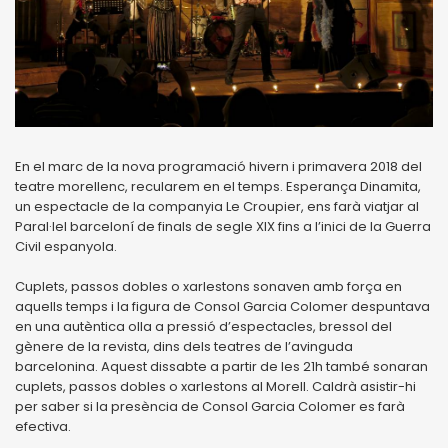
En el marc de la nova programació hivern i primavera 2018 del
teatre morellenc, recularem en el temps. Esperança Dinamita,
un espectacle de la companyia Le Croupier, ens farà viatjar al
Paral·lel barceloní de finals de segle XIX fins a l’inici de la Guerra
Civil espanyola.
Cuplets, passos dobles o xarlestons sonaven amb força en
aquells temps i la figura de Consol Garcia Colomer despuntava
en una autèntica olla a pressió d’espectacles, bressol del
gènere de la revista, dins dels teatres de l’avinguda
barcelonina. Aquest dissabte a partir de les 21h també sonaran
cuplets, passos dobles o xarlestons al Morell. Caldrà asistir-hi
per saber si la presència de Consol Garcia Colomer es farà
efectiva.