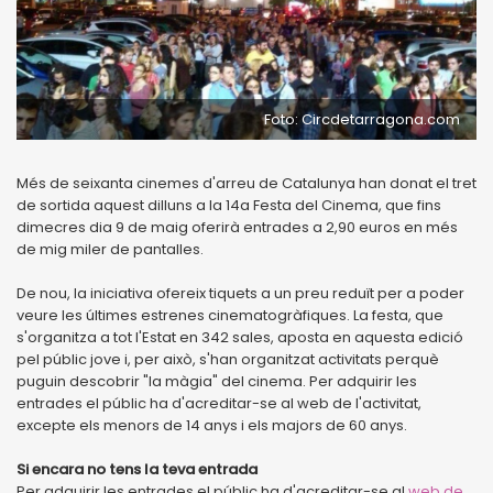
Foto: Circdetarragona.com
Més de seixanta cinemes d'arreu de Catalunya han donat el tret
de sortida aquest dilluns a la 14a Festa del Cinema, que fins
dimecres dia 9 de maig oferirà entrades a 2,90 euros en més
de mig miler de pantalles.
De nou, la iniciativa ofereix tiquets a un preu reduït per a poder
veure les últimes estrenes cinematogràfiques. La festa, que
s'organitza a tot l'Estat en 342 sales, aposta en aquesta edició
pel públic jove i, per això, s'han organitzat activitats perquè
puguin descobrir "la màgia" del cinema. Per adquirir les
entrades el públic ha d'acreditar-se al web de l'activitat,
excepte els menors de 14 anys i els majors de 60 anys.
Si encara no tens la teva entrada
Per adquirir les entrades el públic ha d'acreditar-se al
web de