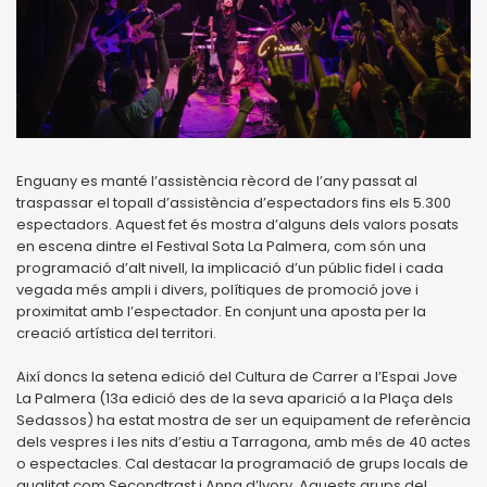
Enguany es manté l’assistència rècord de l’any passat al
traspassar el topall d’assistència d’espectadors fins els 5.300
espectadors. Aquest fet és mostra d’alguns dels valors posats
en escena dintre el Festival Sota La Palmera, com són una
programació d’alt nivell, la implicació d’un públic fidel i cada
vegada més ampli i divers, polítiques de promoció jove i
proximitat amb l’espectador. En conjunt una aposta per la
creació artística del territori.
Així doncs la setena edició del Cultura de Carrer a l’Espai Jove
La Palmera (13a edició des de la seva aparició a la Plaça dels
Sedassos) ha estat mostra de ser un equipament de referència
dels vespres i les nits d’estiu a Tarragona, amb més de 40 actes
o espectacles. Cal destacar la programació de grups locals de
qualitat com Secondtrast i Anna d’Ivory. Aquests grups del