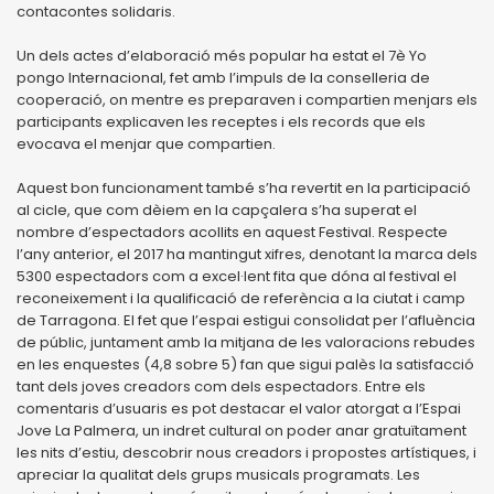
contacontes solidaris.
Un dels actes d’elaboració més popular ha estat el 7è Yo
pongo Internacional, fet amb l’impuls de la conselleria de
cooperació, on mentre es preparaven i compartien menjars els
participants explicaven les receptes i els records que els
evocava el menjar que compartien.
Aquest bon funcionament també s’ha revertit en la participació
al cicle, que com dèiem en la capçalera s’ha superat el
nombre d’espectadors acollits en aquest Festival. Respecte
l’any anterior, el 2017 ha mantingut xifres, denotant la marca dels
5300 espectadors com a excel·lent fita que dóna al festival el
reconeixement i la qualificació de referència a la ciutat i camp
de Tarragona. El fet que l’espai estigui consolidat per l’afluència
de públic, juntament amb la mitjana de les valoracions rebudes
en les enquestes (4,8 sobre 5) fan que sigui palès la satisfacció
tant dels joves creadors com dels espectadors. Entre els
comentaris d’usuaris es pot destacar el valor atorgat a l’Espai
Jove La Palmera, un indret cultural on poder anar gratuïtament
les nits d’estiu, descobrir nous creadors i propostes artístiques, i
apreciar la qualitat dels grups musicals programats. Les