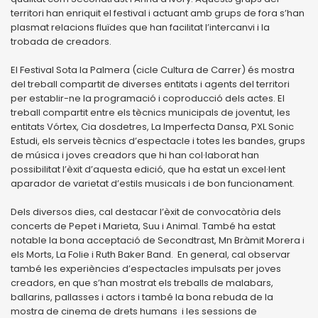
territori han enriquit el festival i actuant amb grups de fora s’han
plasmat relacions fluïdes que han facilitat l’intercanvi i la
trobada de creadors.
El Festival Sota la Palmera (cicle Cultura de Carrer) és mostra
del treball compartit de diverses entitats i agents del territori
per establir-ne la programació i coproducció dels actes. El
treball compartit entre els tècnics municipals de joventut, les
entitats Vórtex, Cia dosdetres, La Imperfecta Dansa, PXL Sonic
Estudi, els serveis tècnics d’espectacle i totes les bandes, grups
de música i joves creadors que hi han col·laborat han
possibilitat l’èxit d’aquesta edició, que ha estat un excel·lent
aparador de varietat d’estils musicals i de bon funcionament.
Dels diversos dies, cal destacar l’èxit de convocatòria dels
concerts de Pepet i Marieta, Suu i Animal. També ha estat
notable la bona acceptació de Secondtrast, Mn Bràmit Morera i
els Morts, La Folie i Ruth Baker Band. En general, cal observar
també les experiències d’espectacles impulsats per joves
creadors, en que s’han mostrat els treballs de malabars,
ballarins, pallasses i actors i també la bona rebuda de la
mostra de cinema de drets humans i les sessions de