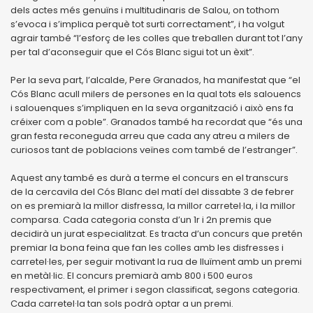
dels actes més genuïns i multitudinaris de Salou, on tothom
s’evoca i s’implica perquè tot surti correctament”, i ha volgut
agrair també “l’esforç de les colles que treballen durant tot l’any
per tal d’aconseguir que el Cós Blanc sigui tot un èxit”.
Per la seva part, l’alcalde, Pere Granados, ha manifestat que “el
Cós Blanc acull milers de persones en la qual tots els salouencs
i salouenques s’impliquen en la seva organització i això ens fa
créixer com a poble”. Granados també ha recordat que “és una
gran festa reconeguda arreu que cada any atreu a milers de
curiosos tant de poblacions veïnes com també de l’estranger”.
Aquest any també es durà a terme el concurs en el transcurs
de la cercavila del Cós Blanc del matí del dissabte 3 de febrer
on es premiarà la millor disfressa, la millor carretel·la, i la millor
comparsa. Cada categoria consta d’un 1r i 2n premis que
decidirà un jurat especialitzat. Es tracta d’un concurs que pretén
premiar la bona feina que fan les colles amb les disfresses i
carretel·les, per seguir motivant la rua de lluïment amb un premi
en metàl·lic. El concurs premiarà amb 800 i 500 euros
respectivament, el primer i segon classificat, segons categoria.
Cada carretel·la tan sols podrà optar a un premi.