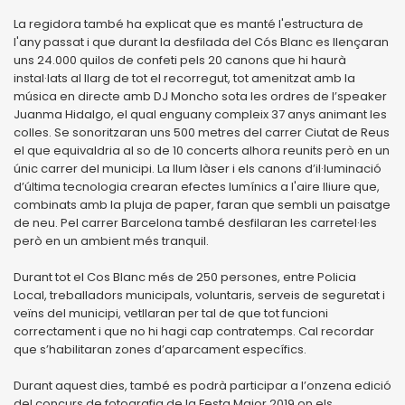
La regidora també ha explicat que es manté l'estructura de
l'any passat i que durant la desfilada del Cós Blanc es llençaran
uns 24.000 quilos de confeti pels 20 canons que hi haurà
instal·lats al llarg de tot el recorregut, tot amenitzat amb la
música en directe amb DJ Moncho sota les ordres de l’speaker
Juanma Hidalgo, el qual enguany compleix 37 anys animant les
colles. Se sonoritzaran uns 500 metres del carrer Ciutat de Reus
el que equivaldria al so de 10 concerts alhora reunits però en un
únic carrer del municipi. La llum làser i els canons d’il·luminació
d’última tecnologia crearan efectes lumínics a l'aire lliure que,
combinats amb la pluja de paper, faran que sembli un paisatge
de neu. Pel carrer Barcelona també desfilaran les carretel·les
però en un ambient més tranquil.
Durant tot el Cos Blanc més de 250 persones, entre Policia
Local, treballadors municipals, voluntaris, serveis de seguretat i
veïns del municipi, vetllaran per tal de que tot funcioni
correctament i que no hi hagi cap contratemps. Cal recordar
que s’habilitaran zones d’aparcament específics.
Durant aquest dies, també es podrà participar a l’onzena edició
del concurs de fotografia de la Festa Major 2019 on els