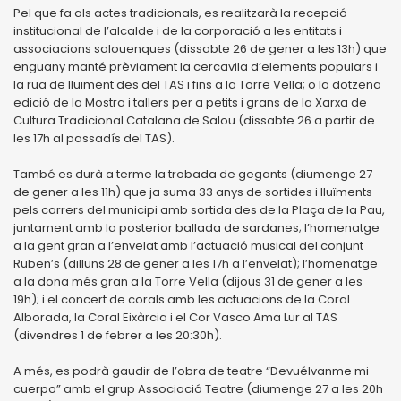
Pel que fa als actes tradicionals, es realitzarà la recepció
institucional de l’alcalde i de la corporació a les entitats i
associacions salouenques (dissabte 26 de gener a les 13h) que
enguany manté prèviament la cercavila d’elements populars i
la rua de lluïment des del TAS i fins a la Torre Vella; o la dotzena
edició de la Mostra i tallers per a petits i grans de la Xarxa de
Cultura Tradicional Catalana de Salou (dissabte 26 a partir de
les 17h al passadís del TAS).
També es durà a terme la trobada de gegants (diumenge 27
de gener a les 11h) que ja suma 33 anys de sortides i lluïments
pels carrers del municipi amb sortida des de la Plaça de la Pau,
juntament amb la posterior ballada de sardanes; l’homenatge
a la gent gran a l’envelat amb l’actuació musical del conjunt
Ruben’s (dilluns 28 de gener a les 17h a l’envelat); l’homenatge
a la dona més gran a la Torre Vella (dijous 31 de gener a les
19h); i el concert de corals amb les actuacions de la Coral
Alborada, la Coral Eixàrcia i el Cor Vasco Ama Lur al TAS
(divendres 1 de febrer a les 20:30h).
A més, es podrà gaudir de l’obra de teatre “Devuélvanme mi
cuerpo” amb el grup Associació Teatre (diumenge 27 a les 20h