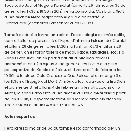
Teatre, de Javi el Mago, a l’envelat (dimarts 29 i dimecres 30 de
gener a les 17:30h, 18:30h i 20h); i el ja consolidat Cós Blanc Xic’S
a l'envelat de festa major amb el grup d'animació La
Cremallera (divendres 1 de febrer a les 17:30h).
També es durà a terme una sèrie d’actes dirigits als més petits,
com el taller de percussió a l’Espai d’Infància Estació del Carrilet
el dilluns 28 de gener a les 17:30h; la Fashion Xic’S el dilluns 28
de gener, on es faran tallers de maquillatge, tatuatges, etc.; i la
Zona Diver-Xic’S on es podrà gaudir d’inflables, tallers i
animació infantil (el dijous 31 de gener a les 17:30h a la pista
poliesportiva de Xalets de Salou, el divendres 1 de febrer a les
10:30h a la plaça Cala Crancs de Cap Salou, i el diumenge 3 a
les 11:30h a l’Espigó del Moll). A més de les rebaixes a la fira Xic'S
el diumenge 3 i el dilluns 4 de febrer amb les atraccions a 1,5
euros; la zona Brico Xic’S a l’envelat el dilluns 4 de febrer a partir
de les 10:30h; i l’espectacle familiar “Cösmix” amb els clàssics
Teatre Mòbil el dilluns 4 a les 17:30h al TAS.
Actes esportius
Però la festa major de Salou també està conformada per un