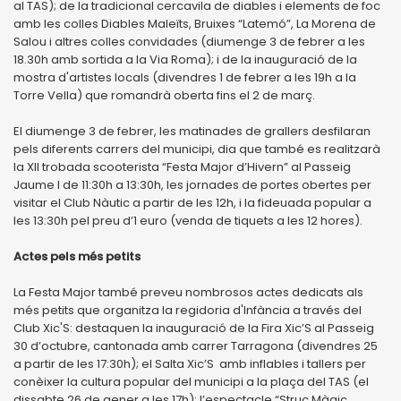
al TAS); de la tradicional cercavila de diables i elements de foc
amb les colles Diables Maleïts, Bruixes “Latemó”, La Morena de
Salou i altres colles convidades (diumenge 3 de febrer a les
18.30h amb sortida a la Via Roma); i de la inauguració de la
mostra d'artistes locals (divendres 1 de febrer a les 19h a la
Torre Vella) que romandrà oberta fins el 2 de març.
El diumenge 3 de febrer, les matinades de grallers desfilaran
pels diferents carrers del municipi, dia que també es realitzarà
la XII trobada scooterista “Festa Major d’Hivern” al Passeig
Jaume I de 11:30h a 13:30h, les jornades de portes obertes per
visitar el Club Nàutic a partir de les 12h, i la fideuada popular a
les 13:30h pel preu d’1 euro (venda de tiquets a les 12 hores).
Actes pels més petits
La Festa Major també preveu nombrosos actes dedicats als
més petits que organitza la regidoria d'Infància a través del
Club Xic'S: destaquen la inauguració de la Fira Xic’S al Passeig
30 d’octubre, cantonada amb carrer Tarragona (divendres 25
a partir de les 17:30h); el Salta Xic’S amb inflables i tallers per
conèixer la cultura popular del municipi a la plaça del TAS (el
dissabte 26 de gener a les 17h); l’espectacle “Struc Màgic