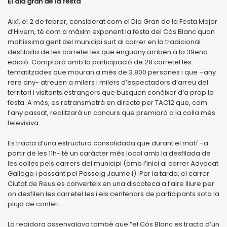
El dia gran de la festa
Així, el 2 de febrer, considerat com el Dia Gran de la Festa Major
d’Hivern, té com a màxim exponent la festa del Cós Blanc quan
moltíssima gent del municipi surt al carrer en la tradicional
desfilada de les carretel·les que enguany arriben a la 39ena
edició. Comptarà amb la participació de 28 carretel·les
tematitzades que mouran a més de 3.800 persones i que –any
rere any- atreuen a milers i milers d’espectadors d’arreu del
territori i visitants estrangers que busquen conèixer d’a prop la
festa. A més, es retransmetrà en directe per TAC12 que, com
l’any passat, realitzarà un concurs que premiarà a la colla més
televisiva.
Es tracta d’una estructura consolidada que durant el matí –a
partir de les 11h- té un caràcter més local amb la desfilada de
les colles pels carrers del municipi (amb l’inici al carrer Advocat
Gallego i passant pel Passeig Jaume I). Per la tarda, el carrer
Ciutat de Reus es converteix en una discoteca a l’aire lliure per
on desfilen les carretel·les i els centenars de participants sota la
pluja de confeti.
La regidora assenyalava també que “el Cós Blanc es tracta d’un