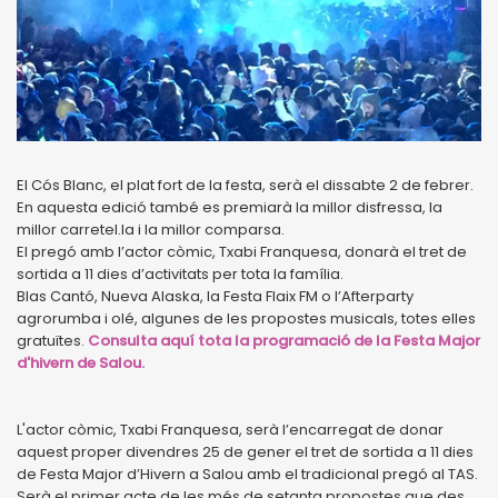
El Cós Blanc, el plat fort de la festa, serà el dissabte 2 de febrer.
En aquesta edició també es premiarà la millor disfressa, la
millor carretel.la i la millor comparsa.
El pregó amb l’actor còmic, Txabi Franquesa, donarà el tret de
sortida a 11 dies d’activitats per tota la família.
Blas Cantó, Nueva Alaska, la Festa Flaix FM o l’Afterparty
agrorumba i olé, algunes de les propostes musicals, totes elles
gratuïtes.
Consulta aquí tota la programació de la Festa Major
d'hivern de Salou.
L'actor còmic, Txabi Franquesa, serà l’encarregat de donar
aquest proper divendres 25 de gener el tret de sortida a 11 dies
de Festa Major d’Hivern a Salou amb el tradicional pregó al TAS.
Serà el primer acte de les més de setanta propostes que des