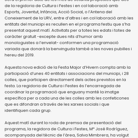
de la regidoria de Cultura i Festes i en col·laboració amb
Esports, Joventut, Infància, Acció Social, o l’Antena del
Coneixement de la URV, entre d’altres i en col·laboració amb les
entitats del municipi es recullen en el programa festiu que s’ha
presentat aquest matí. Activitats per a totes les edats i totes de
caràcter gratuït -excepte dues nits d’humor amb
monologuistes a l’envelat- conformen una programació
variada que donarà la benvinguda també a les noves pubilles i
hereu del 2019.
Aquesta nova edició de la Festa Major d’Hivern compta amb la
participació d’unes 40 entitats i associacions del municipi, i 28
colles, que participen directament dels actes previstos en la
festa. La regidoria de Cultura i Festes és l’encarregada de
coordinar la programació que enguany manté la imatge
específica per a cada una de les colles amb les confeticones
que es difondran a través de les xarxes socials i que
identifiquen cada grup.
Aquest matí durant la roda de premsa de presentació del
programa, la regidora de Cultura i Festes, Mª José Rodríguez,
acompanyada del tècnic de l’àrea, Salva Mimbrera, ha volgut