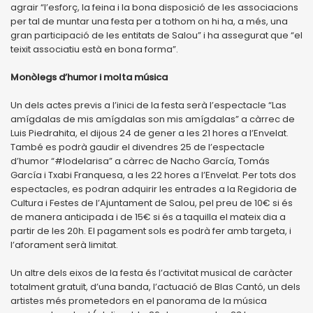
agrair “l’esforç, la feina i la bona disposició de les associacions
per tal de muntar una festa per a tothom on hi ha, a més, una
gran participació de les entitats de Salou” i ha assegurat que “el
teixit associatiu està en bona forma”.
Monòlegs d’humor i molta música
Un dels actes previs a l’inici de la festa serà l’espectacle “Las
amígdalas de mis amígdalas son mis amígdalas” a càrrec de
Luis Piedrahita, el dijous 24 de gener a les 21 hores a l’Envelat.
També es podrà gaudir el divendres 25 de l’espectacle
d’humor “#lodelarisa” a càrrec de Nacho García, Tomás
García i Txabi Franquesa, a les 22 hores a l’Envelat. Per tots dos
espectacles, es podran adquirir les entrades a la Regidoria de
Cultura i Festes de l’Ajuntament de Salou, pel preu de 10€ si és
de manera anticipada i de 15€ si és a taquilla el mateix dia a
partir de les 20h. El pagament sols es podrà fer amb targeta, i
l’aforament serà limitat.
Un altre dels eixos de la festa és l’activitat musical de caràcter
totalment gratuït, d’una banda, l’actuació de Blas Cantó, un dels
artistes més prometedors en el panorama de la música