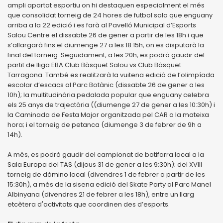
ampli apartat esportiu on hi destaquen especialment el més
que consolidat torneig de 24 hores de futbol sala que enguany
arriba a la 22 edició i es farà al Pavelló Municipal d’Esports
Salou Centre el dissabte 26 de gener a partir de les 18h i que
s’allargarà fins el diumenge 27 a les 18:15h, on es disputarà la
final del torneig. Seguidament, a les 20h, es podrà gaudir del
partit de lliga EBA Club Bàsquet Salou vs Club Bàsquet
Tarragona. També es realitzarà la vuitena edició de l’olimpíada
escolar d’escacs al Parc Botànic (dissabte 26 de gener a les
10h); la multitudinària pedalada popular que enguany celebra
els 25 anys de trajectòria ((diumenge 27 de gener a les 10:30h) i
la Caminada de Festa Major organitzada pel CAR a la mateixa
hora; i el torneig de petanca (diumenge 3 de febrer de 9h a
14h).
A més, es podrà gaudir del campionat de botifarra local a la
Sala Europa del TAS (dijous 31 de gener a les 9:30h); del XVIII
torneig de dòmino local (divendres 1 de febrer a partir de les
15:30h), a més de la sisena edició del Skate Party al Parc Manel
Albinyana (divendres 21 de febrer a les 18h), entre un llarg
etcètera d'activitats que coordinen des d’esports.