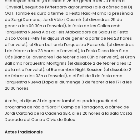
espanyola actual (el dissabte 26 de gener a les 23 hores a
l’Envelat), seguit de l’Afterparty agrorumba i olé a càrrec del Dj
OGT. També es durà a terme la Festa Flaix FM amb la presència
de Sergi Domene, Jordi Véliz i Cosmik (el divendres 25 de
gener a les 00:30h a l’envelat); la festa de les Colles amb
l’orquestra Nueva Alaska i els Atabaladors de Salou i la Festa
Disco Colles FM19 (el dijous 31 de gener a partir de les 23 hores
a l’envelat); el Gran ball amb l’orquestra Pasarela (el divendres
1 de febrer a les 23 hores a l’envelat); la Festa Disco Non Stop
Cós Blanc (el divendres 1 de febrer a les 03h a l’envelat); el Gran
Ball amb l’orquestra Montgrins (el dissabte 2 de febrer a les 12
de la nit a l’envelat); el Remember Night Session (el dissabte 2
de febrer a les 03h a l’envelat); o el Ball de fi de festa amb
l’orquestra Nueva Etapa el diumenge 3 de febrer a les 17 i a les
20:30 hores.
A més, el dijous 31 de gener també es podrà gaudir del
programa de ràdio “Soroll” Camp de Tarragona, a càrrec de
Jordi Cartañà de la Cadena SER, a les 20 hores a la Sala Costa
Daurada del Centre Cívic de Salou.
Actes tradicionals