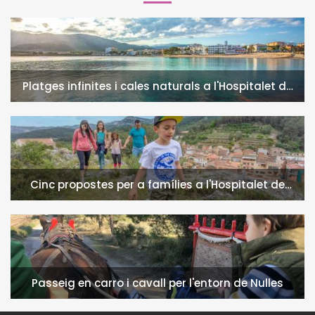
Platges infinites i cales naturals a l'Hospitalet de
l'Infant i la Vall de Llors
Cinc propostes per a famílies a l'Hospitalet de
l'Infant i la Vall de Llors
Passeig en carro i cavall per l'entorn de Nulles