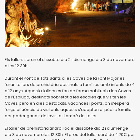
Els tallers seran el dissabte dia 2 i diumenge dia 3 de novembre
a les 12.30h
Durant el Pont de Tots Sants a les Coves de la Font Major es
faran tallers de prehistòria destinats a famílies amb infants de 4
a 12 anys. Aquesta tallers es fan de forma habitual a les Coves
de l’Espluga, destinats sobretot a les escoles que visiten les
Coves però en dies destacats, vacances i ponts, on s’espera
força afluència de visitants aquests s’adapten al públic familiar
per poder gaudir de lavisita i també del taller.
El taller de prehistòria tindrà lloc el dissabte dia 2 i diumenge
dia 3 de novembreles 12.30h. El preu del taller serà de 4.70€ per