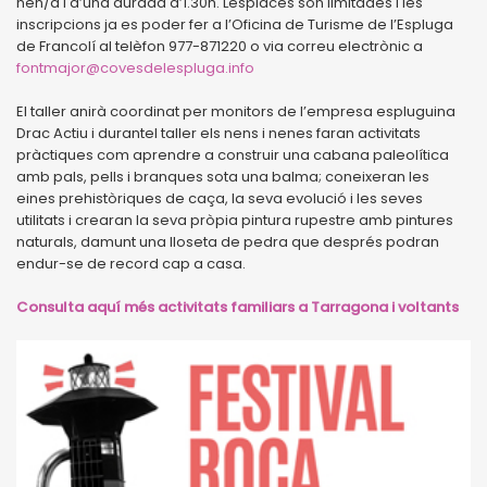
nen/a i d’una durada d’1.30h. Lesplaces són limitades i les
inscripcions ja es poder fer a l’Oficina de Turisme de l’Espluga
de Francolí al telèfon 977-871220 o via correu electrònic a
fontmajor@covesdelespluga.info
El taller anirà coordinat per monitors de l’empresa espluguina
Drac Actiu i durantel taller els nens i nenes faran activitats
pràctiques com aprendre a construir una cabana paleolítica
amb pals, pells i branques sota una balma; coneixeran les
eines prehistòriques de caça, la seva evolució i les seves
utilitats i crearan la seva pròpia pintura rupestre amb pintures
naturals, damunt una lloseta de pedra que després podran
endur-se de record cap a casa.
Consulta aquí més activitats familiars a Tarragona i voltants