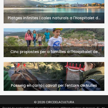
Platges infinites i cales naturals a l'Hospitalet de
l'Infant i la Vall de Llors
Cinc propostes per a famílies a l'Hospitalet de
l'Infant i la Vall de Llors
Passeig en carro i cavall per l'entorn de Nulles
© 2026 CIRCDELACULTURA