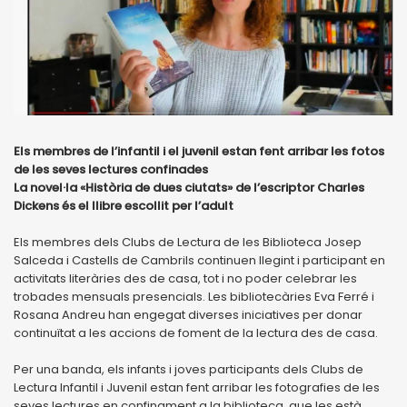
Els membres de l’infantil i el juvenil estan fent arribar les fotos
de les seves lectures confinades
La novel·la «Història de dues ciutats» de l’escriptor Charles
Dickens és el llibre escollit per l’adult
Els membres dels Clubs de Lectura de les Biblioteca Josep
Salceda i Castells de Cambrils continuen llegint i participant en
activitats literàries des de casa, tot i no poder celebrar les
trobades mensuals presencials. Les bibliotecàries Eva Ferré i
Rosana Andreu han engegat diverses iniciatives per donar
continuïtat a les accions de foment de la lectura des de casa.
Per una banda, els infants i joves participants dels Clubs de
Lectura Infantil i Juvenil estan fent arribar les fotografies de les
seves lectures en confinament a la biblioteca, que les està