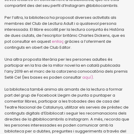
compartint des del seu perfil d’Instagram @bibliocambrils.
Per l’altra, la biblioteca ha proposat diverses activitats als
membres del Club de Lectura Adult i a qualsevol persona
interessada. El llibre escollit per la lectura conjunta és Història
de dues ciutats, de l’escriptor britànic Charles Dickens, que es
pot consultar en aquest
enllaç
gràcies a l’oferiment de
continguts en obert de Club Editor.
Una altra proposta literària per les persones adultes és
participar en la tria de la millor novel·la en català publicada
l’any 2019 en el marc de la catorzena convocatòria dels premis
Setè Cel (les bases es poden consultar
aquí)
.
La biblioteca també anima als amants de la lectura a formar
part del grup de Facebook Llegim de punta a puntaper a
comentar llibres, participar a les trobades des de casa del
Teatre Nacional de Catalunya, utilitzar els serveis de préstec de
continguts digitals d’Ebibliocat i seguir les recomanacions dels
directes de la @bibliocambrils a Instagram. A més, recorda que
les persones interessades es poden comunicar amb la
biblioteca per a dubtes, preguntes i suggeriments a través del