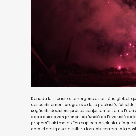
Donada la situació d’emergència sanitària global, qu
desconfinament progressiu de la població, l’alcalde 
següents decisions preses conjuntament amb l’equip d
decisions es van prenent en funció de l’evolució de la
propers” i així mateix “en cap cas la voluntat d’aquest
amb el desig que la cultura torni als carrers i a la nos