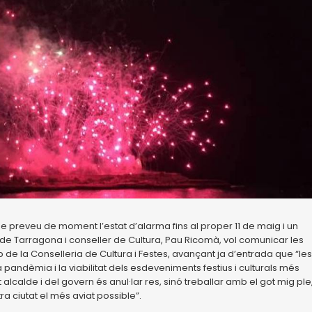
e preveu de moment l’estat d’alarma fins al proper 11 de maig i un
de Tarragona i conseller de Cultura, Pau Ricomà, vol comunicar les
e la Conselleria de Cultura i Festes, avançant ja d’entrada que “les
 pandèmia i la viabilitat dels esdeveniments festius i culturals més
 alcalde i del govern és anul·lar res, sinó treballar amb el got mig ple
tra ciutat el més aviat possible”.