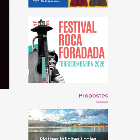
Propostes
,
Platges infinites i cales