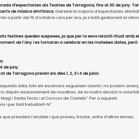
ada d’espectacles als Teatres de Tarragona, fins al 30 de juny. Tan
certs de música simfònica.
Gairebé la majoria d’espectacles afectat
 partir del 15 d’octubre i ara per ara, ja s’està gestionant el retor
ts festives queden suspeses, ja que per la seva relació ritual amb e
moment de l’any i es tornaran a celebrar en les mateixes dates, però 
y.
24 de juny.
de Tarragona previst els dies 1, 2, 3 i 4 de juliol.
’aquesta data, tots els escenaris segueixen oberts i no podem avanç
o depèn exclusivament de nosaltres, de la nostra decisió ni voluntat
 Magí i Santa Tecla i al Concurs de Castells”. Per a aquests
i per tant treballant-hi”.
 que presideix l’alcalde i que preveu, tractar, entre d’altres temes,