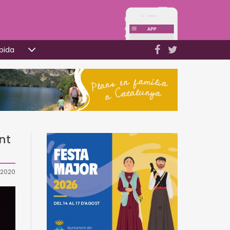
pida
nt
e 2020