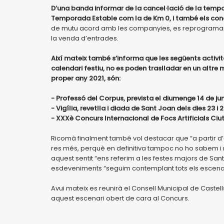
D’una banda informar de la cancel·lació de la tempor
Temporada Estable com la de Km 0, i també els con
de mutu acord amb les companyies, es reprogramaran a
la venda d’entrades.
Així mateix també s’informa que les següents activita
calendari festiu, no es poden traslladar en un altre 
proper any 2021, són:
- Professó del Corpus, prevista el diumenge 14 de jun
- Vigília, revetlla i diada de Sant Joan dels dies 23 i 
- XXXè Concurs Internacional de Focs Artificials Ciutat 
Ricomà finalment també vol destacar que “a partir d
res més, perquè en definitiva tampoc no ho sabem i n
aquest sentit “ens referim a les festes majors de Sant
esdeveniments “seguim contemplant tots els escenaris 
Avui mateix es reunirà el Consell Municipal de Castells
aquest escenari obert de cara al Concurs.