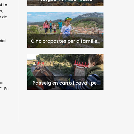
t la
naturals a l'Hospitalet de
s,
l'Infant i la Vall de Llors
n de
l
Cinc propostes per a famílies
del
a l'Hospitalet de l'Infant i la
Vall de Llors
Passeig en carro i cavall per
ar
”. En
l'entorn de Nulles