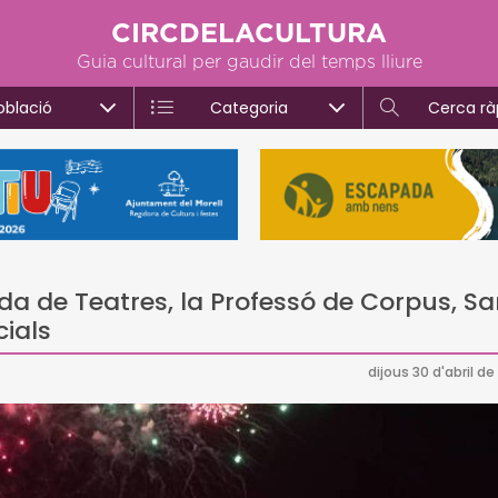
CIRCDELACULTURA
Guia cultural per gaudir del temps lliure
oblació
Categoria
Cerca rà
 de Teatres, la Professó de Corpus, Sa
cials
dijous 30 d'abril d