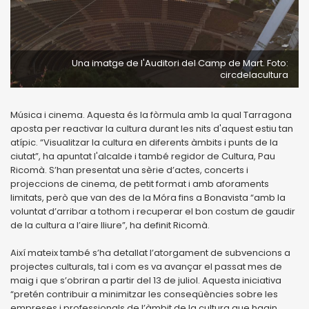
Una imatge de l'Auditori del Camp de Mart. Foto:
circdelacultura
Música i cinema. Aquesta és la fòrmula amb la qual Tarragona
aposta per reactivar la cultura durant les nits d'aquest estiu tan
atípic. “Visualitzar la cultura en diferents àmbits i punts de la
ciutat”, ha apuntat l'alcalde i també regidor de Cultura, Pau
Ricomà. S’han presentat una sèrie d’actes, concerts i
projeccions de cinema, de petit format i amb aforaments
limitats, però que van des de la Móra fins a Bonavista “amb la
voluntat d’arribar a tothom i recuperar el bon costum de gaudir
de la cultura a l’aire lliure”, ha definit Ricomà.
Així mateix també s’ha detallat l’atorgament de subvencions a
projectes culturals, tal i com es va avançar el passat mes de
maig i que s’obriran a partir del 13 de juliol. Aquesta iniciativa
“pretén contribuir a minimitzar les conseqüències sobre les
empreses i professionals de l’àmbit de la cultura que hagin