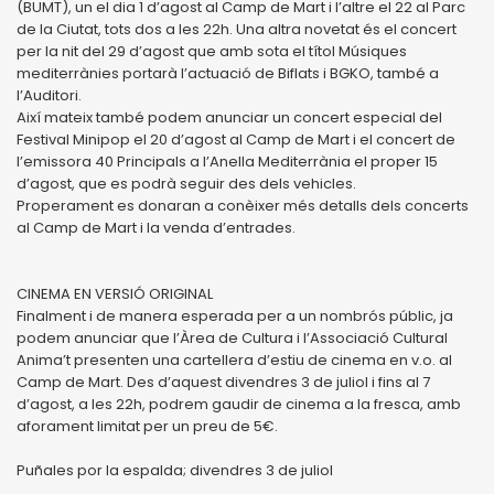
(BUMT), un el dia 1 d’agost al Camp de Mart i l’altre el 22 al Parc
de la Ciutat, tots dos a les 22h. Una altra novetat és el concert
per la nit del 29 d’agost que amb sota el títol Músiques
mediterrànies portarà l’actuació de Biflats i BGKO, també a
l’Auditori.
Així mateix també podem anunciar un concert especial del
Festival Minipop el 20 d’agost al Camp de Mart i el concert de
l’emissora 40 Principals a l’Anella Mediterrània el proper 15
d’agost, que es podrà seguir des dels vehicles.
Properament es donaran a conèixer més detalls dels concerts
al Camp de Mart i la venda d’entrades.
CINEMA EN VERSIÓ ORIGINAL
Finalment i de manera esperada per a un nombrós públic, ja
podem anunciar que l’Àrea de Cultura i l’Associació Cultural
Anima’t presenten una cartellera d’estiu de cinema en v.o. al
Camp de Mart. Des d’aquest divendres 3 de juliol i fins al 7
d’agost, a les 22h, podrem gaudir de cinema a la fresca, amb
aforament limitat per un preu de 5€.
Puñales por la espalda; divendres 3 de juliol