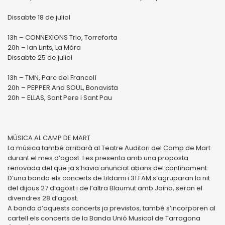
Dissabte 18 de juliol
13h – CONNEXIONS Trio, Torreforta
20h – Ian Lints, La Móra
Dissabte 25 de juliol
13h – TMN, Parc del Francolí
20h – PEPPER And SOUL, Bonavista
20h – ELLAS, Sant Pere i Sant Pau
MÚSICA AL CAMP DE MART
La música també arribarà al Teatre Auditori del Camp de Mart
durant el mes d’agost. I es presenta amb una proposta
renovada del que ja s’havia anunciat abans del confinament.
D’una banda els concerts de Lildami i 31 FAM s’agruparan la nit
del dijous 27 d’agost i de l’altra Blaumut amb Joina, seran el
divendres 28 d’agost.
A banda d’aquests concerts ja previstos, també s’incorporen al
cartell els concerts de la Banda Unió Musical de Tarragona