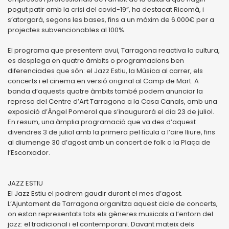
pogut patir amb la crisi del covid-19”, ha destacat Ricomà, i
s’atorgarà, segons les bases, fins a un màxim de 6.000€ per a
projectes subvencionables al 100%.
El programa que presentem avui, Tarragona reactiva la cultura,
es desplega en quatre àmbits o programacions ben
diferenciades que són: el Jazz Estiu, la Música al carrer, els
concerts i el cinema en versió original al Camp de Mart. A
banda d’aquests quatre àmbits també podem anunciar la
represa del Centre d’Art Tarragona a la Casa Canals, amb una
exposició d’Àngel Pomerol que s’inaugurarà el dia 23 de juliol.
En resum, una àmplia programació que va des d’aquest
divendres 3 de juliol amb la primera pel·lícula a l’aire lliure, fins
al diumenge 30 d’agost amb un concert de folk a la Plaça de
l’Escorxador.
JAZZ ESTIU
El Jazz Estiu el podrem gaudir durant el mes d’agost.
L’Ajuntament de Tarragona organitza aquest cicle de concerts,
on estan representats tots els gèneres musicals a l’entorn del
jazz: el tradicional i el contemporani. Davant mateix dels