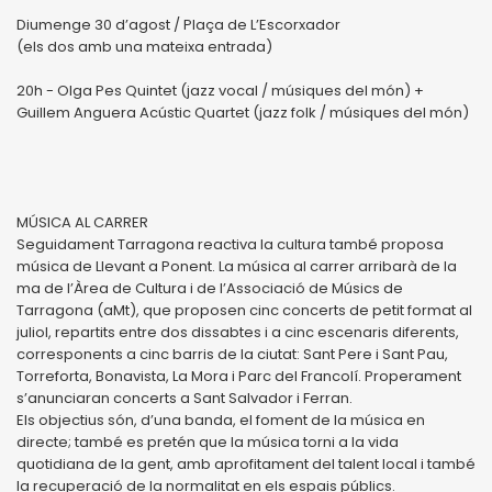
Diumenge 30 d’agost / Plaça de L’Escorxador
(els dos amb una mateixa entrada)
20h - Olga Pes Quintet (jazz vocal / músiques del món) +
Guillem Anguera Acústic Quartet (jazz folk / músiques del món)
MÚSICA AL CARRER
Seguidament Tarragona reactiva la cultura també proposa
música de Llevant a Ponent. La música al carrer arribarà de la
ma de l’Àrea de Cultura i de l’Associació de Músics de
Tarragona (aMt), que proposen cinc concerts de petit format al
juliol, repartits entre dos dissabtes i a cinc escenaris diferents,
corresponents a cinc barris de la ciutat: Sant Pere i Sant Pau,
Torreforta, Bonavista, La Mora i Parc del Francolí. Properament
s’anunciaran concerts a Sant Salvador i Ferran.
Els objectius són, d’una banda, el foment de la música en
directe; també es pretén que la música torni a la vida
quotidiana de la gent, amb aprofitament del talent local i també
la recuperació de la normalitat en els espais públics.