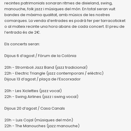
recintes patrimonials sonaran ritmes de dixieland, swing,
manouche, folk jazz i músiques del món. En total seran vuit
bandes de màxima qualitat, amb músics de les nostres
comarques. La venda d’entrades es podrà fer per tarracoticket
o al mateix recinte una hora abans de cada concert. El preu de
l’entrada és de 2€.
Els concerts seran:
Dijous 6 d’agost / Fòrum de la Colònia
20h - Stromboli Jazz Band (jazz tradicional)
22h - Electric Triangle (jazz contemporani / elèctric)
Dijous 13 d’agost / plaça de l’Escorxador
20h - Les Xiclettes (jazz vocal)
22h - Swing Airlines (jazz i swing vocal)
Dijous 20 d’agost / Casa Canals
20h – Luis Cojal (músiques del món)
22h - The Manouches (jazz manouche)