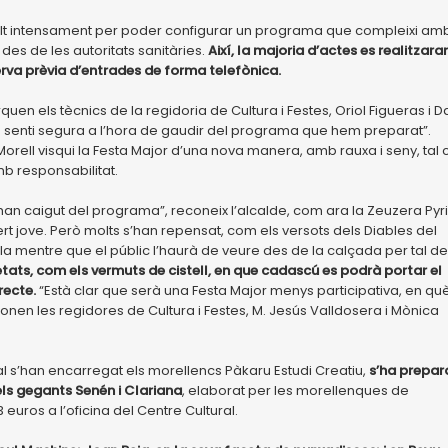
 molt intensament per poder configurar un programa que compleixi am
des de les autoritats sanitàries.
Així, la majoria d’actes es realitzara
erva prèvia d’entrades de forma telefònica.
rquen els tècnics de la regidoria de Cultura i Festes, Oriol Figueras i D
se senti segura a l’hora de gaudir del programa que hem preparat”.
orell visqui la Festa Major d’una nova manera, amb rauxa i seny, tal
b responsabilitat.
 han caigut del programa”, reconeix l’alcalde, com ara la Zeuzera Pyr
t jove. Però molts s’han repensat, com els versots dels Diables del
bla mentre que el públic l’haurà de veure des de la calçada per tal de
tats, com els vermuts de cistell, en que cadascú es podrà portar el
recte.
“Està clar que serà una Festa Major menys participativa, en què
onen les regidores de Cultura i Festes, M. Jesús Valldosera i Mònica
l s’han encarregat els morellencs Pàkaru Estudi Creatiu,
s’ha prepar
ls gegants Senén i Clariana
, elaborat per les morellenques de
euros a l’oficina del Centre Cultural.