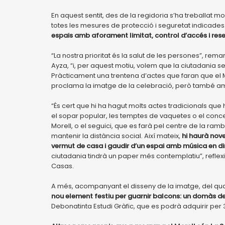
En aquest sentit, des de la regidoria s’ha treballat
totes les mesures de protecció i seguretat indicades 
espais amb aforament limitat, control d’accés i res
“La nostra prioritat és la salut de les persones”, rema
Ayza, “i, per aquest motiu, volem que la ciutadania 
Pràcticament una trentena d’actes que faran que el M
proclama la imatge de la celebració, però també am
“És cert que hi ha hagut molts actes tradicionals que
el sopar popular, les temptes de vaquetes o el concer
Morell, o el seguici, que es farà pel centre de la ram
mantenir la distància social. Així mateix,
hi
haurà nove
vermut de casa i gaudir d’un espai amb música en di
ciutadania tindrà un paper més contemplatiu”, reflexi
Casas.
A més, acompanyant el disseny de la imatge, del qua
nou element festiu per guarnir balcons: un domàs de
Debonatinta Estudi Gràfic, que es podrà adquirir per 3 