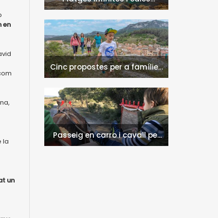
naturals a l'Hospitalet de
b
l'Infant i la Vall de Llors
n en
avid
Cinc propostes per a famílies
 com
a l'Hospitalet de l'Infant i la
Vall de Llors
ina,
Passeig en carro i cavall per
 la
l'entorn de Nulles
at un