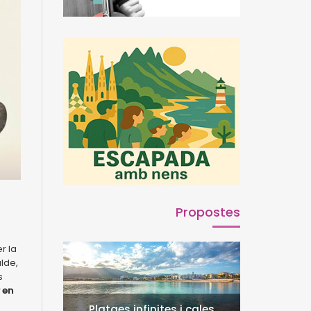
Propostes
r la
lde,
s
 en
Platges infinites i cales