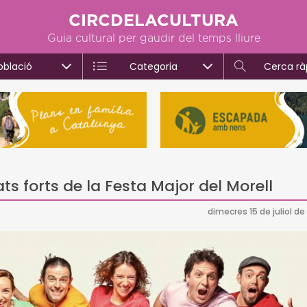
CIRCDELACULTURA
Guia cultural per gaudir del temps lliure
oblació
Categoria
Cerca rà
ats forts de la Festa Major del Morell
dimecres 15 de juliol de