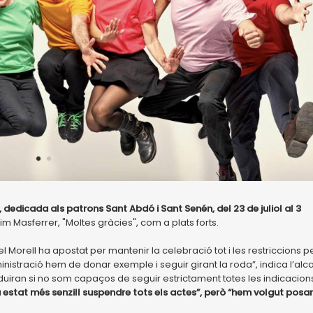
u, dedicada als patrons Sant Abdó i Sant Senén, del 23 de juliol al 3
uim Masferrer, "Moltes gràcies", com a plats forts.
el Morell ha apostat per mantenir la celebració tot i les restriccions pe
stració hem de donar exemple i seguir girant la roda”, indica l’alca
oduiran si no som capaços de seguir estrictament totes les indicacion
estat més senzill suspendre tots els actes”, però “hem volgut posar