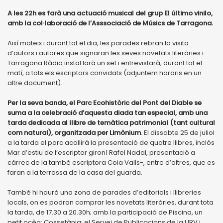
A les 22h es farà una actuació musical del grup El último vinilo,
amb la col·laboració de l’Asssociació de Músics de Tarragona.
Així mateix i durant tot el dia, les parades rebran la visita
d’autors i autores que signaran les seves novetats literàries i
Tarragona Ràdio instal·larà un set i entrevistarà, durant tot el
matí, a tots els escriptors convidats (adjuntem horaris en un
altre document).
Per la seva banda, el Parc Ecohistòric del Pont del Diable se
suma a la celebració d’aquesta diada tan especial, amb una
tarda dedicada al llibre de temàtica patrimonial (tant cultural
com natural), organitzada per Limònium
. El dissabte 25 de juliol
a la tarda el parc acollirà la presentació de quatre llibres, inclòs
Mar d’estiu de l’escriptor gironí Rafel Nadal, presentació a
càrrec de la també escriptora Coia Valls-, entre d’altres, que es
faran a la terrassa de la casa del guarda.
També hi haurà una zona de parades d’editorials i llibreries
locals, on es podran comprar les novetats literàries, durant tota
la tarda, de 17.30 a 20.30h; amb la participació de Piscina, un
petit ocèa; Cossetània; el Servei de Publicacions de la URV i