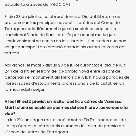
establerta a través del PROCICAT.
El dia 23 de juliol se celebrarà doncs el Dia del Llibre, on es
presentaran les principals novetats literàries del Camp de
Tarragona, prioritàriament i que no supleix en cap cas la
tradicional Diada de Sant Jordi. És per aquest motiu que
l’esdeveniment se centra en les llibreries i floristeries que han
volgut participar i en l’atenció posada als autors i autores del
territori.
Així doncs, el mateix dijous 23 de juliol durant tot el dia, de 10 a
24h de la nit, en el tram de la Rambla Nova entre la Font del
Centenari i el monument als Herois de 1811, hi haurà parades de
llibres i roses d’establiments professionals de la ciutat, en un
format reduït i segur.
A les 19h està previst un recital poètic a càrrec de Vanessa
Martí d’una selecció de poemes del seu llibre ¿Los versos o la
vida?
I a les 21h, un segon recital poètic sobre Els Fruits sabrosos de
Josep Carner, a càrrec dels alumnes del taller de poesia de
l’Escola de Lletres de Tarragona.