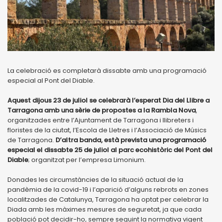
La celebració es completarà dissabte amb una programació
especial al Pont del Diable.
Aquest dijous 23 de juliol se celebrarà l’esperat Dia del Llibre a
Tarragona amb una sèrie de propostes a la Rambla Nova
,
organitzades entre l’Ajuntament de Tarragona i llibreters i
floristes de la ciutat, l’Escola de Lletres i l’Associació de Músics
de Tarragona.
D’altra banda, està prevista una programació
especial el dissabte 25 de juliol al parc ecohistòric del Pont del
Diable
; organitzat per l’empresa Limonium.
Donades les circumstàncies de la situació actual de la
pandèmia de la covid-19 i l’aparició d’alguns rebrots en zones
localitzades de Catalunya, Tarragona ha optat per celebrar la
Diada amb les màximes mesures de seguretat, ja que cada
població pot decidir-ho, sempre seguint la normativa vigent