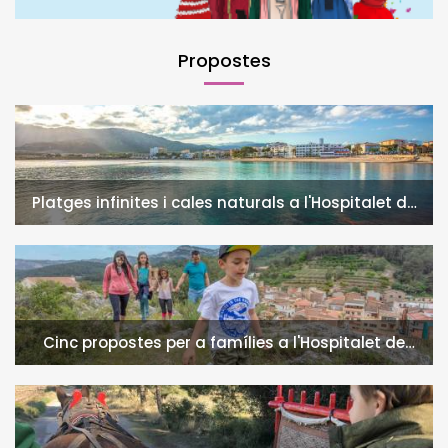
Propostes
Platges infinites i cales naturals a l'Hospitalet de
l'Infant i la Vall de Llors
Cinc propostes per a famílies a l'Hospitalet de
l'Infant i la Vall de Llors