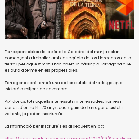
Els responsables de la sèrie La Catedral del mar ja estan
començant a treballar amb la seqüela de Los Herederos de la
tierra i per aquest motiu han obert un càsting a Tarragona que
es durà a terme en els propers dies.
Tarragona serà també una de les ciutats del rodatge, que
iniciarà a mitjans de novembre.
Així doncs, tots aquells interessats i interessades, homes i
dones, d'entre 16 i 70 anys, que siguin de Tarragona ciutat i
voltants, ja poden inscriure's.
La informació per inscriure's és al següent enllaç:
https://yocastingdotcom.wordpress.com/2020/09/01/casting-