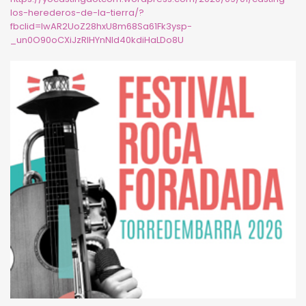
los-herederos-de-la-tierra/?
fbclid=IwAR2UoZ28hxU8m68Sa61Fk3ysp-
_un0O90oCXiJzRIHYnNId40kdiHaLDo8U