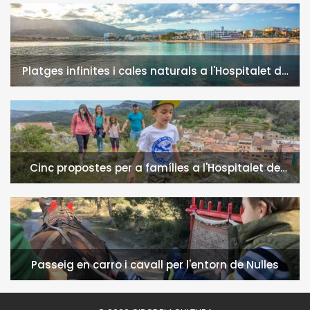
Platges infinites i cales naturals a l'Hospitalet de
l'Infant i la Vall de Llors
Cinc propostes per a famílies a l'Hospitalet de
l'Infant i la Vall de Llors
Passeig en carro i cavall per l'entorn de Nulles