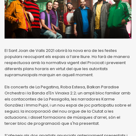
El Sant Joan de Valls 2021 obrirà la nova era de les festes
populars reocupant els espais a l’aire lliure. Ho farà de manera
respectuosa amb la normativa vigent del Procicat i preveient
diferents plans horaris en virtut del que les autoritats
supramunicipals marquin en aquell moment.
Els concerts de La Pegatina, Roba Estesa, Balkan Paradise
Orchestra i la Banda d'En Vinaixa 2.2; un ampli bloc familiar amb
els contacontes de La Pessigolla, les narradores Karme
González i Imma Pujol, i un nou espai de joc participatiu sobre el
seguici; la incorporació del nou orgue de la Ciutat a les
actuacions; i disset formacions de músiques d’arrel, són el
tercer bloc de programació que s'ha presentat.
S’afegeix als dos apartats anunciats anteriorment presentats i