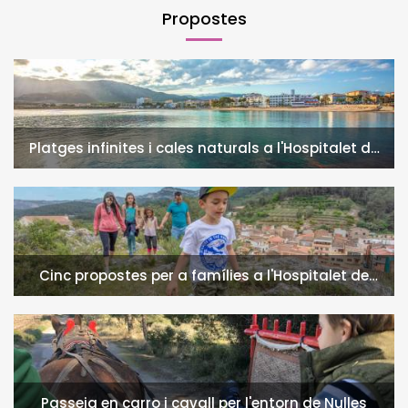
Propostes
Platges infinites i cales naturals a l'Hospitalet de
l'Infant i la Vall de Llors
Cinc propostes per a famílies a l'Hospitalet de
l'Infant i la Vall de Llors
Passeig en carro i cavall per l'entorn de Nulles