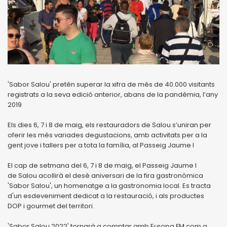
'Sabor Salou' pretén superar la xifra de més de 40.000 visitants
registrats a la seva edició anterior, abans de la pandèmia, l’any
2019
Els dies 6, 7 i 8 de maig, els restauradors de Salou s’uniran per
oferir les més variades degustacions, amb activitats per a la
gent jove i tallers per a tota la família, al Passeig Jaume I
El cap de setmana del 6, 7 i 8 de maig, el Passeig Jaume I
de Salou acollirà el desè aniversari de la fira gastronòmica
'Sabor Salou', un homenatge a la gastronomia local. Es tracta
d'un esdeveniment dedicat a la restauració, i als productes
DOP i gourmet del territori.
'Sabor Salou 2022' tornarà a comptar amb Europa FM com a