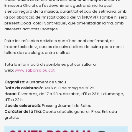
Emissora Oficial de l'esdeveniment gastronòmic; la qual
s'encarregarà de la música, durant tot el cap de setmana; amb
la col·laboració de l’Institut Català del Vi (INCAVI). També hi serà
present Coca-cola i Sant Miguel, que amenitzaran la fira, amb
diferents activitats i sortejos.
Entre les múltiples activitats que s'han anat confirmant, es
troben tasts de vi, cursos de cuina, tallers de cuina per a nens i
tallers de reciclatge, entre d'altres.
Tota la informació disponible es pot consultar al
web:
www.saborsalou.cat
Organitza:
Ajuntament de Salou
Data de celebració:
Del 6 al 8 de maig de 2022
Horari:
Divendres, de 17 a 23 h; dissabte, d'11 a 23 h; i diumenge,
d’11 a 22 h
Lloc de celebració:
Passeig Jaume I de Salou
Caràcter de la fira:
Oberta al públic general. Preu: Entrada
gratuïta