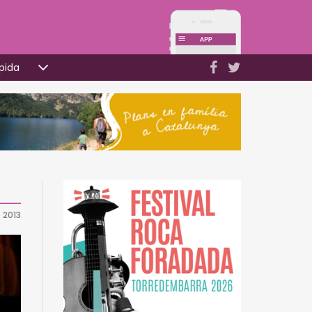
pida
 2013