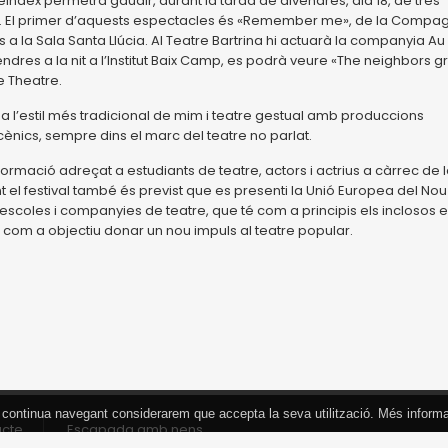
index permetrà gaudir, durant la tarda de divendres, dia 18, de tres
. El primer d’aquests espectacles és «Remember me», de la Compa
s a la Sala Santa Llúcia. Al Teatre Bartrina hi actuarà la companyia Au
res a la nit a l’Institut Baix Camp, es podrà veure «The neighbors gri
 Theatre.
l’estil més tradicional de mim i teatre gestual amb produccions
ènics, sempre dins el marc del teatre no parlat.
formació adreçat a estudiants de teatre, actors i actrius a càrrec de 
l festival també és previst que es presenti la Unió Europea del Nou
escoles i companyies de teatre, que té com a principis els inclosos e
é com a objectiu donar un nou impuls al teatre popular.
 Si continua navegant considerarem que accepta la seva utilització. Més inform
acte
Escapada amb nens