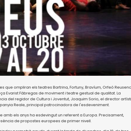
es que ompliran els teatres Bartrina, Fortuny, Bravíum, Orfeó Reusenc
plaça Evarist Fàbregas de moviment i teatre gestual de qualitat. La
a del regidor de Cultura i Joventut, Joaquim Sorio, el director artíst
companyia Reale, principal patrocinadora de l'esdeveniment.
que amb els anys ha esdevingut un referent a Europa. Precisament,
esència de propostes europees de primer nivell.