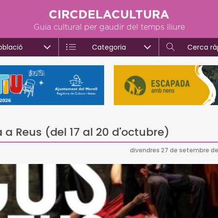
CIRCDELACULTURA
Guia cultural per gaudir del temps lliure
oblació
Categoria
Cerca rà
 a Reus (del 17 al 20 d'octubre)
divendres 27 de setembre de