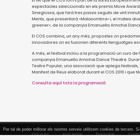
El fet que el COS formi part de la xarxa Europeanmime
espectacles seleccionats en els premis Move Award
Sineglossa, que farà tres passis seguits de vint iminut
Ments, que presentarà «Malasombra» i, el mateix divend
greener», de la companyia Emanuella Amichai Dance
El COS combina, un any més, propostes on predomina 
innovadores on es fusionen diferents llenguatges esc
A més, el festival inclou a la programació un curs de 
companyia Emanuella Amichai Dance Theatre. Durant e
Teatre Popular, una associació que aplega festivals, 
Manifest de Reus elaborat durant el COS 2010 i que t
Consulta aquí tota la programació
Per tal de poder millorar els nostres serveis utilitzem cookies de tercers.
Tancar
Qui som
Avís legal
Publicitat
Cont