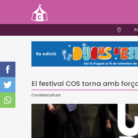
P
El festival COS torna amb força
Circdelacultura