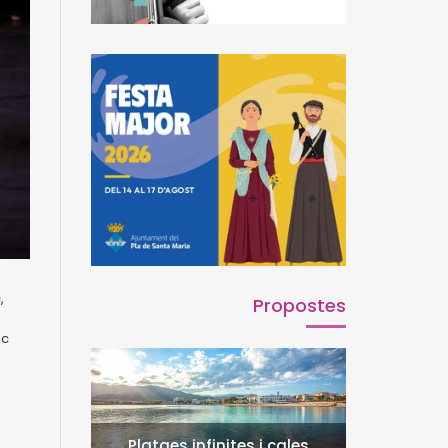
,
Propostes
ic
Platges infinites i cales