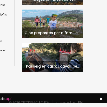
naturals a l'Hospitalet de
gnia
l'Infant i la Vall de Llors
ef is
Cinc propostes per a famílies
a l'Hospitalet de l'Infant i la
la
Vall de Llors
n el
Passeig en carro i cavall per
l'entorn de Nulles
ació
aquí
© 2026 CIRCDELACULTURA
powered by:
EM