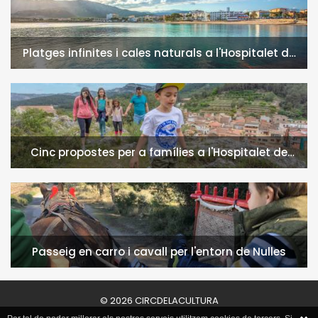
Platges infinites i cales naturals a l'Hospitalet de
l'Infant i la Vall de Llors
Cinc propostes per a famílies a l'Hospitalet de
l'Infant i la Vall de Llors
Passeig en carro i cavall per l'entorn de Nulles
© 2026 CIRCDELACULTURA