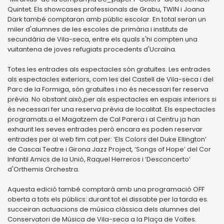
Quintet. Els showcases professionals de Grabu, TWIN i Joana
Dark també comptaran amb públic escolar. En total seran un
miler d'alumnes de les escoles de primària i instituts de
secundària de Vila-seca, entre els quals s'hi compten una
vuitantena de joves refugiats procedents d'Ucraïna.
Totes les entrades als espectacles són gratuïtes. Les entrades
als espectacles exteriors, com les del Castell de Vila-seca i del
Parc de la Formiga, són gratuïtes i no és necessari fer reserva
prèvia. No obstant això,per als espectacles en espais interiors si
és necessari fer una reserva prèvia de localitat. Els espectacles
programats a el Magatzem de Cal Parera i al Centru ja han
exhaurit les seves entrades però encara es poden reservar
entrades per al web fim.cat per: ‘Els Colors del Duke Ellington’
de Cascai Teatre i Girona Jazz Project, ‘Songs of Hope’ del Cor
Infantil Amics de la Unió, Raquel Herreros i ‘Desconcerto’
d'Orthemis Orchestra.
Aquesta edició també comptarà amb una programació OFF
oberta a tots els públics: durant tot el dissabte per la tarda es
succeiran actuacions de música clàssica dels alumnes del
Conservatori de Música de Vila-seca a la Plaça de Voltes.