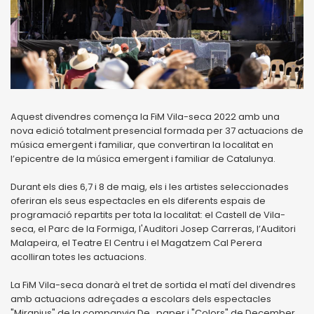
Aquest divendres comença la FiM Vila-seca 2022 amb una
nova edició totalment presencial formada per 37 actuacions de
música emergent i familiar, que convertiran la localitat en
l’epicentre de la música emergent i familiar de Catalunya.
Durant els dies 6,7 i 8 de maig, els i les artistes seleccionades
oferiran els seus espectacles en els diferents espais de
programació repartits per tota la localitat: el Castell de Vila-
seca, el Parc de la Formiga, l'Auditori Josep Carreras, l’Auditori
Malapeira, el Teatre El Centru i el Magatzem Cal Perera
acolliran totes les actuacions.
La FiM Vila-seca donarà el tret de sortida el matí del divendres
amb actuacions adreçades a escolars dels espectacles
"Miranius" de la companyia De_paper i "Colors" de December