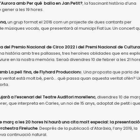
l’Aurora amb Per què balla en Jan Petit?
, la fascinant història d’una
 gener a les 19 hores.
ena,
un grup format el 2016 com un projecte de dues cantants per
 de músiques vocals, que presentarà al municipi Fiat Lux. Un concert q
del Premio Nacional de Circo 2022 i del Premi Nacional de Cultura
una història amb tres pallasses, tres heroïnes oblidades que ens expl
er viure en la nostra memòria. Seraà divendres 10 de febrer a les 21 hor
amb La pell fina, de Flyhard Produccion
s. Una proposta que parla de 
la veritat està molt bé, però... què passa quan aquesta veritat ofèn? 
orta.
jarà a l’escenari del Teatre Auditori morellenc
, divendres 10 de mar
rer, que interpreta en Carles, un noi de 15 anys, adoptat de petit i que
març a les 20 hores hi haurà una cita molt especial: la presentació
rchestra Fireluche
. Després de la publicacó d’Ataràxia, l’any 2019, la
eva continuació natural.