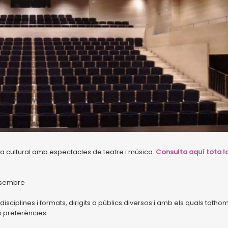
ta cultural amb espectacles de teatre i música.
Consulta aquí tota l
esembre
sciplines i formats, dirigits a públics diversos i amb els quals totho
 preferències.