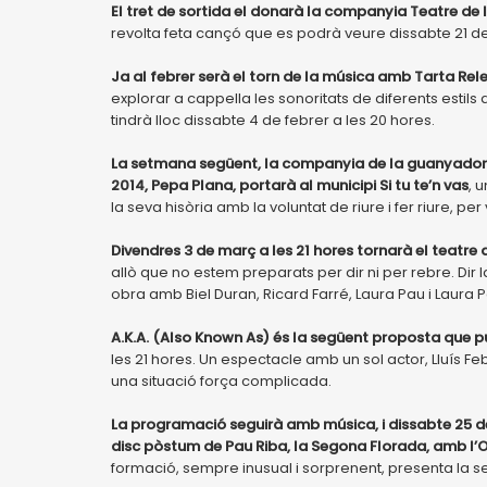
El tret de sortida el donarà la companyia Teatre de 
revolta feta cançó que es podrà veure dissabte 21 de
Ja al febrer serà el torn de la música amb Tarta Rel
explorar a cappella les sonoritats de diferents estils
tindrà lloc dissabte 4 de febrer a les 20 hores.
La setmana següent, la companyia de la guanyadora 
2014, Pepa Plana, portarà al municipi Si tu te’n vas
, 
la seva hisòria amb la voluntat de riure i fer riure, p
Divendres 3 de març a les 21 hores tornarà el teatre 
allò que no estem preparats per dir ni per rebre. Dir 
obra amb Biel Duran, Ricard Farré, Laura Pau i Laura P
A.K.A. (Also Known As) és la següent proposta que pu
les 21 hores. Un espectacle amb un sol actor, Lluís Feb
una situació força complicada.
La programació seguirà amb música, i dissabte 25 de 
disc pòstum de Pau Riba, la Segona Florada, amb l’O
formació, sempre inusual i sorprenent, presenta la s