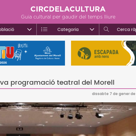
CIRCDELACULTURA
Guia cultural per gaudir del temps lliure
oblació
Categoria
Cerca rà
va programació teatral del Morell
dissabte 7 de gener de