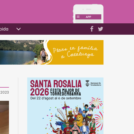
pida
 2023