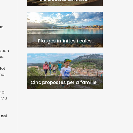
ue
Platges infinites i cales
naturals a l'Hospitalet de
iquen
l'Infant i la Vall de Llors
es.
tot
Una
Cinc propostes per a famílies
a l'Hospitalet de l'Infant i la
ç a
Vall de Llors
 viu
 del