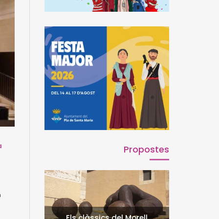
a
Propostes
m
Els clàssics del Morell