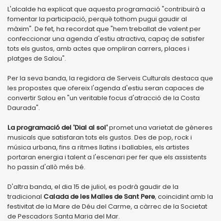
L'alcalde ha explicat que aquesta programació "contribuirà a
fomentar la participació, perquè tothom pugui gaudir al
màxim". De fet, ha recordat que "hem treballat de valent per
confeccionar una agenda d'estiu atractiva, capaç de satisfer
tots els gustos, amb actes que ompliran carrers, places i
platges de Salou".
Per la seva banda, la regidora de Serveis Culturals destaca que
les propostes que ofereix l'agenda d'estiu seran capaces de
convertir Salou en "un veritable focus d'atracció de la Costa
Daurada".
La programació del 'Dial al sol'
promet una varietat de gèneres
musicals que satisfaran tots els gustos. Des de pop, rock i
música urbana, fins a ritmes llatins i ballables, els artistes
portaran energia i talent a l'escenari per fer que els assistents
ho passin d'allò més bé.
D'altra banda, el dia 15 de juliol, es podrà gaudir de la
tradicional
Calada de les Malles de Sant Pere
, coincidint amb la
festivitat de la Mare de Déu del Carme, a càrrec de la Societat
de Pescadors Santa Maria del Mar.