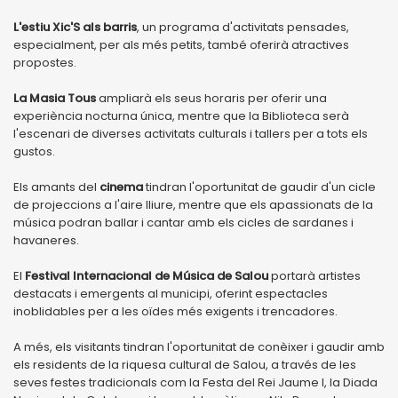
L'estiu Xic'S als barris
, un programa d'activitats pensades,
especialment, per als més petits, també oferirà atractives
propostes.
La Masia Tous
ampliarà els seus horaris per oferir una
experiència nocturna única, mentre que la Biblioteca serà
l'escenari de diverses activitats culturals i tallers per a tots els
gustos.
Els amants del
cinema
tindran l'oportunitat de gaudir d'un cicle
de projeccions a l'aire lliure, mentre que els apassionats de la
música podran ballar i cantar amb els cicles de sardanes i
havaneres.
El
Festival Internacional de Música de Salou
portarà artistes
destacats i emergents al municipi, oferint espectacles
inoblidables per a les oïdes més exigents i trencadores.
A més, els visitants tindran l'oportunitat de conèixer i gaudir amb
els residents de la riquesa cultural de Salou, a través de les
seves festes tradicionals com la Festa del Rei Jaume I, la Diada