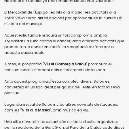
Nacional de Catalunya i les emblemàtiques Nits Daurades.
El Mercadet de l'Espigó, les nits a la masia i les activitats a la
Torre Vella seran altres opcions per aprofundir en la cultura i la
història del municipi.
Aquest estiu també hi haurà un fort compromís amb la
solidaritat i la lluita contra el càncer, amb diferents activitats que
promouran la conscienciació i la recaptació de fons per a
aquesta causa noble.
A més, el programa
"Viu el Comerç a Salou"
promourà el
consum local i el foment dels establiments de la zona.
Amb aquest programa d'estiu complet i divers, Salou es
converteix en un lloc ideal per gaudir de l'estiu en tota la seva
plenitud.
L'agenda estival de Salou inclou altres novetats destacades,
com les
"Nits a la Masia"
, amb música en viu.
Una altra novetat interessant són els balls d'estiu organitzats
per la regidoria de la Gent Gran, al Parc de la Ciutat, cada dijous