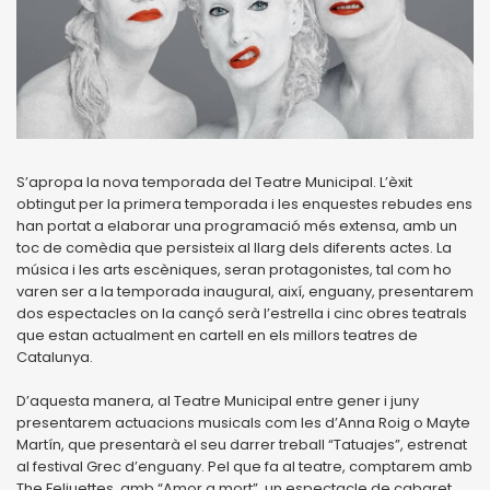
S’apropa la nova temporada del Teatre Municipal. L’èxit
obtingut per la primera temporada i les enquestes rebudes ens
han portat a elaborar una programació més extensa, amb un
toc de comèdia que persisteix al llarg dels diferents actes. La
música i les arts escèniques, seran protagonistes, tal com ho
varen ser a la temporada inaugural, així, enguany, presentarem
dos espectacles on la cançó serà l’estrella i cinc obres teatrals
que estan actualment en cartell en els millors teatres de
Catalunya.
D’aquesta manera, al Teatre Municipal entre gener i juny
presentarem actuacions musicals com les d’Anna Roig o Mayte
Martín, que presentarà el seu darrer treball “Tatuajes”, estrenat
al festival Grec d’enguany. Pel que fa al teatre, comptarem amb
The Feliuettes, amb “Amor a mort”, un espectacle de cabaret