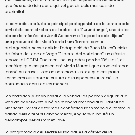
que és una delícia per a qui vol gaudir dels musicals de
proximitat.
La comèdia, però, és la principal protagonista de la temporada
amb èxits com el retorn als teatres de “Burundanga”, una de les
obres de més èxit de Jordi Galceran o “La paella dels dijous”,
una producció del Maldà amb Llum Barrera com a
protagonista, sense oblidar l’adaptació de Paco Mir, exTricicle,
de l’obra de Lope de Vega “El perro del hortelano”, un clàssic
renovat a l’OCTM. Finalment, no us podeu perdre ”Bèsties”, el
monòleg que ens presentarà Marta Marco i que es va estrenar
també al Festival Grec de Barcelona. Un text que ens parla
sense embuts sobre la cultura de la hipersexualització i la
pornificació dels i de les menors.
Les entrades ja s’han posat a la venda i es podran adquirir a la
web de codetickets o bé de manera presencial al Castell de
Masricart. Per tal de fer més econòmica l’assistència al teatre, a
banda dels diferents abonaments, enguany hi haurà un
descompte per al Carnet Jove.
La programació del Teatre Municipal, és a càrrec de la