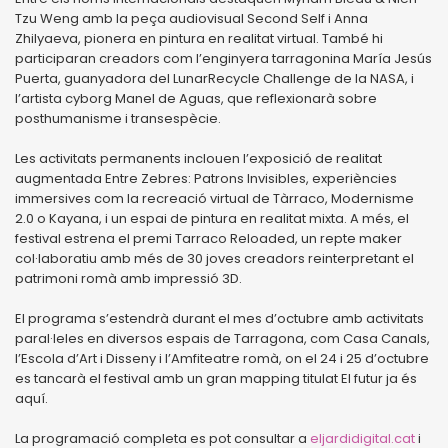
Tzu Weng amb la peça audiovisual Second Self i Anna
Zhilyaeva, pionera en pintura en realitat virtual. També hi
participaran creadors com l’enginyera tarragonina María Jesús
Puerta, guanyadora del LunarRecycle Challenge de la NASA, i
l’artista cyborg Manel de Aguas, que reflexionarà sobre
posthumanisme i transespècie.
Les activitats permanents inclouen l’exposició de realitat
augmentada Entre Zebres: Patrons Invisibles, experiències
immersives com la recreació virtual de Tàrraco, Modernisme
2.0 o Kayana, i un espai de pintura en realitat mixta. A més, el
festival estrena el premi Tarraco Reloaded, un repte maker
col·laboratiu amb més de 30 joves creadors reinterpretant el
patrimoni romà amb impressió 3D.
El programa s’estendrà durant el mes d’octubre amb activitats
paral·leles en diversos espais de Tarragona, com Casa Canals,
l’Escola d’Art i Disseny i l’Amfiteatre romà, on el 24 i 25 d’octubre
es tancarà el festival amb un gran mapping titulat El futur ja és
aquí.
La programació completa es pot consultar a
eljardidigital.cat
i