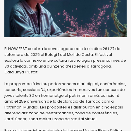
El NOW FEST celebra la seva segona edició els dies 26 i 27 de
setembre de 2025 al Refugi 1 del Moll de Costa. El festival
explora la connexió entre cultura i tecnologia i presenta més de
30 activitats, amb una quinzena d’estrenes a Tarragona,
Catalunya i l’Estat.
La programació inclou performances d’art digital, conferències,
concerts, sessions DJ, experiències immersives i un concurs de
joves talents 3D en homenatge al patrimoni romà, coincidint
amb el 25è aniversari de la declaració de Tàrraco com a
Patrimoni Mundial. Les propostes es distribuiran en cinc espais
diferenciats: zona de performances, zona de conferències,
Jardí Sonor, zona maker i zona de realitat virtual.
Entre els noms internacionals destaquen Myriam Bleau & Nien