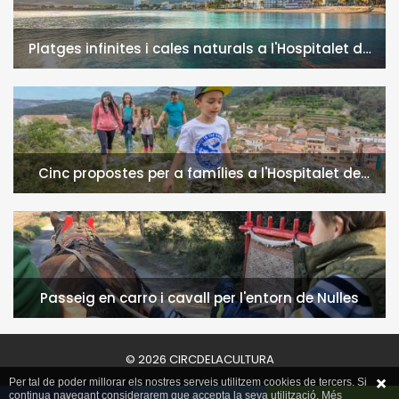
Platges infinites i cales naturals a l'Hospitalet de
l'Infant i la Vall de Llors
Cinc propostes per a famílies a l'Hospitalet de
l'Infant i la Vall de Llors
Passeig en carro i cavall per l'entorn de Nulles
© 2026 CIRCDELACULTURA
Per tal de poder millorar els nostres serveis utilitzem cookies de tercers. Si
continua navegant considerarem que accepta la seva utilització. Més