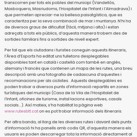
transcorren per tots els pobles del municipi (Vandellòs,
Masboquera, Masriudoms, l’Hospitalet de l’Infant i l’Almadrava) i
que permeten apreciar-ne la bellesa paisatgística, que es
caracteritza per la seva combinació de mar i muntanya. N’hi ha
de diversos graus de dificultat (fàcil, mitjana i alta) i estan
adreçats a tots els públics, d’aquesta manera trobem des de
sortides familiars fins a sortides de nivell expert.
Per tal que els ciutadans i turistes coneguin aquests itineraris,
l’Àrea d’Esports ha editat uns fulletons desplegables
disponibles tant en català i castellà com també en anglès,
alemany i francès que contenen un mapa de les rutes, una breu
descripció amb una fotografia de cadascuna d’aquestes i
recomanacions per als ciclistes. Aquests desplegables es
poden trobar a diversos punts d’informació repartits en zones
turístiques del municipi (Casa de la Vila de l’Hospitalet de
l’Infant, oficines de turisme, instal·lacions esportives, casals
socials...). Així mateix, s’ha habilitat la pàgina web
www.rutesbtt.cat
on es pot trobar informació dels itineraris.
Per altra banda, al llarg de les diverses rutes i davant dels punts
d’informació hi ha panells amb codis QR, d’aquesta manera els
usuaris es poden descarregar tota la informació directament al