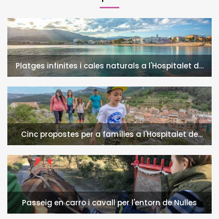
Platges infinites i cales naturals a l'Hospitalet de
l'Infant i la Vall de Llors
Cinc propostes per a famílies a l'Hospitalet de
l'Infant i la Vall de Llors
Passeig en carro i cavall per l'entorn de Nulles