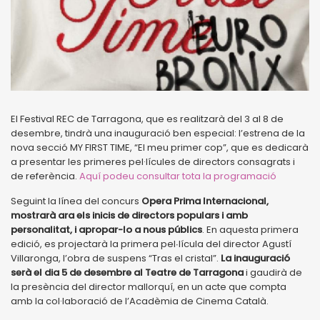
El Festival REC de Tarragona, que es realitzarà del 3 al 8 de
desembre, tindrà una inauguració ben especial: l’estrena de la
nova secció MY FIRST TIME, “El meu primer cop”, que es dedicarà
a presentar les primeres pel·lícules de directors consagrats i
de referència.
Aquí podeu consultar tota la programació
Seguint la línea del concurs
Opera Prima Internacional,
mostrarà ara els inicis de directors populars i amb
personalitat, i apropar-lo a nous públics
. En aquesta primera
edició, es projectarà la primera pel∙lícula del director Agustí
Villaronga, l’obra de suspens “Tras el cristal”.
La inauguració
serà el dia 5 de desembre al Teatre de Tarragona
i gaudirà de
la presència del director mallorquí, en un acte que compta
amb la col·laboració de l’Acadèmia de Cinema Català.