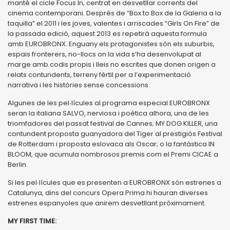
manté el cicle Focus In, centrat en desvetllar corrents del
cinema contemporani. Després de “Box to Box de la Galeria a la
taquilla” el 2011 i les joves, valentes i arriscades “Girls On Fire” de
la passada edició, aquest 2013 es repetirà aquesta formula
amb EUROBRONX. Enguany els protagonistes són els suburbis,
espais fronterers, no-llocs on la vida s’ha desenvolupat al
marge amb codis propis i lleis no escrites que donen origen a
relats contundents, terreny fèrtil per a l’experimentació
narrativa i les històries sense concessions.
Algunes de les pel∙lícules al programa especial EUROBRONX
seran la italiana SALVO, nerviosa i poètica alhora, una de les
triomfadores del passat festival de Cannes; MY DOG KILLER, una
contundent proposta guanyadora del Tiger al prestigiós Festival
de Rotterdam i proposta eslovaca als Oscar; o la fantàstica IN
BLOOM, que acumula nombrosos premis com el Premi CICAE a
Berlin.
Si les pel∙lícules que es presenten a EUROBRONX són estrenes a
Catalunya, dins del concurs Opera Prima hi hauran diverses
estrenes espanyoles que anirem desvetllant pròximament.
MY FIRST TIME: