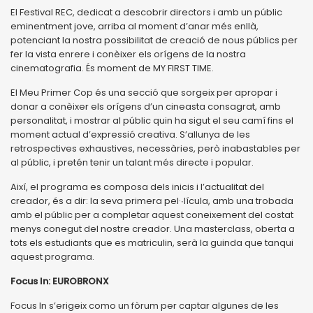
El Festival REC, dedicat a descobrir directors i amb un públic
eminentment jove, arriba al moment d’anar més enllà,
potenciant la nostra possibilitat de creació de nous públics per
fer la vista enrere i conèixer els orígens de la nostra
cinematografia. És moment de MY FIRST TIME.
El Meu Primer Cop és una secció que sorgeix per apropar i
donar a conèixer els orígens d’un cineasta consagrat, amb
personalitat, i mostrar al públic quin ha sigut el seu camí fins el
moment actual d’expressió creativa. S’allunya de les
retrospectives exhaustives, necessàries, però inabastables per
al públic, i pretén tenir un talant més directe i popular.
Així, el programa es composa dels inicis i l’actualitat del
creador, és a dir: la seva primera pel·∙lícula, amb una trobada
amb el públic per a completar aquest coneixement del costat
menys conegut del nostre creador. Una masterclass, oberta a
tots els estudiants que es matriculin, serà la guinda que tanqui
aquest programa.
Focus In: EUROBRONX
Focus In s’erigeix como un fòrum per captar algunes de les