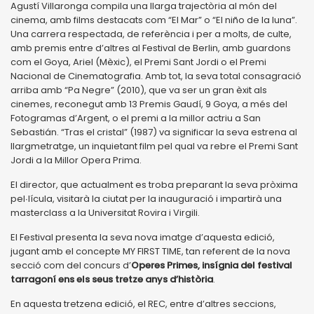
Agustí Villaronga compila una llarga trajectòria al món del
cinema, amb films destacats com “El Mar” o “El niño de la luna”.
Una carrera respectada, de referència i per a molts, de culte,
amb premis entre d’altres al Festival de Berlin, amb guardons
com el Goya, Ariel (Mèxic), el Premi Sant Jordi o el Premi
Nacional de Cinematografia. Amb tot, la seva total consagració
arriba amb “Pa Negre” (2010), que va ser un gran èxit als
cinemes, reconegut amb 13 Premis Gaudí, 9 Goya, a més del
Fotogramas d’Argent, o el premi a la millor actriu a San
Sebastián. “Tras el cristal” (1987) va significar la seva estrena al
llargmetratge, un inquietant film pel qual va rebre el Premi Sant
Jordi a la Millor Opera Prima.
El director, que actualment es troba preparant la seva pròxima
pel∙lícula, visitarà la ciutat per la inauguració i impartirà una
masterclass a la Universitat Rovira i Virgili.
El Festival presenta la seva nova imatge d’aquesta edició,
jugant amb el concepte MY FIRST TIME, tan referent de la nova
secció com del concurs d’
Operes Primes, insígnia del festival
tarragoní ens els seus tretze anys d’història
.
En aquesta tretzena edició, el REC, entre d’altres seccions,