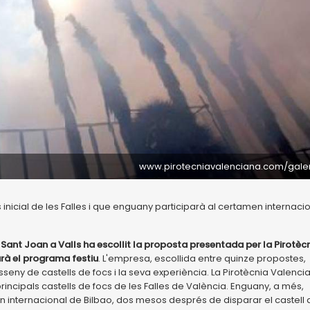
www.pirotecniavalenciana.com/gale
 inicial de les Falles i que enguany participarà al certamen internaci
 Sant Joan a Valls ha escollit la proposta presentada per la Pirotèc
arà el programa festiu
. L'empresa, escollida entre quinze propostes,
sseny de castells de focs i la seva experiència. La Pirotècnia Valenci
rincipals castells de focs de les Falles de València. Enguany, a més,
internacional de Bilbao, dos mesos després de disparar el castell 