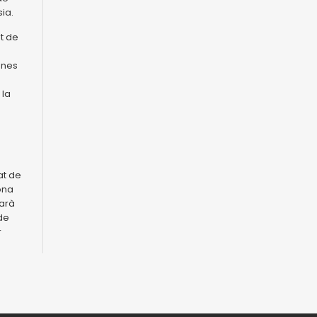
ia.
t de
anes
 la
at de
ona
larà
 de
r