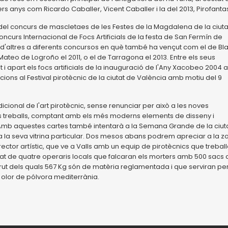
s anys com Ricardo Caballer, Vicent Caballer i la del 2013, Pirofantas
del concurs de mascletaes de les Festes de la Magdalena de la ciuta
oncurs Internacional de Focs Artificials de la festa de San Fermín de
e d'altres a diferents concursos en què també ha vençut com el de Bl
 Mateo de Logroño el 2011, o el de Tarragona el 2013. Entre els seus
apart els focs artificials de la inauguració de l'Any Xacobeo 2004 a
ions al Festival pirotècnic de la ciutat de València amb motiu del 9
icional de l'art pirotècnic, sense renunciar per això a les noves
 treballs, comptant amb els més moderns elements de disseny i
 Amb aquestes cartes també intentarà a la Semana Grande de la ciut
a la seva vitrina particular. Dos mesos abans podrem apreciar a la z
director artístic, que ve a Valls amb un equip de pirotècnics que trebal
ostat de quatre operaris locals que falcaran els morters amb 500 sacs
ut dels quals 567 Kg són de matèria reglamentada i que serviran pe
e olor de pólvora mediterrània.