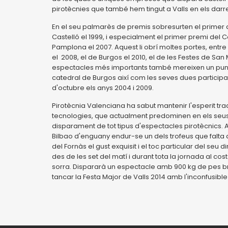
pirotècnies que també hem tingut a Valls en els darrer
En el seu palmarès de premis sobresurten el primer 
Castelló el 1999, i especialment el primer premi del C
Pamplona el 2007. Aquest li obrí moltes portes, entr
el 2008, el de Burgos el 2010, el de les Festes de San
espectacles més importants també mereixen un punt i 
catedral de Burgos així com les seves dues participac
d'octubre els anys 2004 i 2009.
Pirotècnia Valenciana ha sabut mantenir l'esperit trad
tecnologies, que actualment predominen en els seus
disparament de tot tipus d'espectacles pirotècnics.
Bilbao d'enguany endur-se un dels trofeus que falta 
del Fornàs el gust exquisit i el toc particular del seu 
des de les set del matí i durant tota la jornada al c
sorra. Dispararà un espectacle amb 900 kg de pes br
tancar la Festa Major de Valls 2014 amb l'inconfusibl