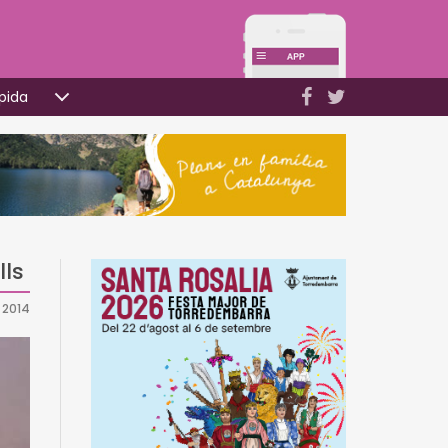
pida
lls
 2014