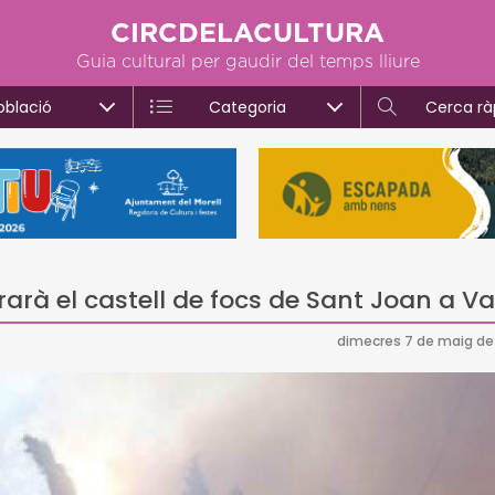
CIRCDELACULTURA
Guia cultural per gaudir del temps lliure
oblació
Categoria
Cerca rà
arà el castell de focs de Sant Joan a Va
dimecres 7 de maig de