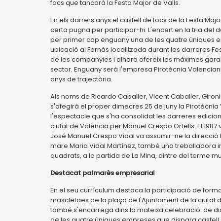
focs que tancarà la Festa Major de Valls.
En els darrers anys el castell de focs de la Festa Ma
certa pugna per participar-hi. L'encert en la tria del 
per primer cop enguany una de les quatre úniques em
ubicació al Fornàs localitzada durant les darreres F
de les companyies i alhora ofereix les màximes garan
sector. Enguany serà l'empresa Pirotècnia Valenciana
anys de trajectòria.
Als noms de Ricardo Caballer, Vicent Caballer, Gironin
s'afegirà el proper dimecres 25 de juny la Pirotècnia
l'espectacle que s'ha consolidat les darreres edicion
ciutat de València per Manuel Crespo Ortells. El 1987
José Manuel Crespo Vidal va assumir-ne la direcció l'
mare Maria Vidal Martínez, també una treballadora inc
quadrats, a la partida de La Mina, dintre del terme m
Destacat palmarès empresarial
En el seu currículum destaca la participació de form
mascletaes de la plaça de l'Ajuntament de la ciutat de
també s'encarrega dins la mateixa celebració de dispa
de les quatre úniques empreses que dispara castell de 