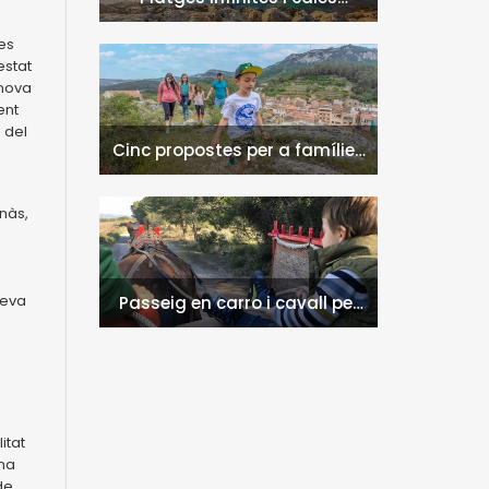
naturals a l'Hospitalet de
l'Infant i la Vall de Llors
es
estat
 nova
ent
 del
Cinc propostes per a famílies
a l'Hospitalet de l'Infant i la
Vall de Llors
rnàs,
seva
Passeig en carro i cavall per
l'entorn de Nulles
itat
una
de