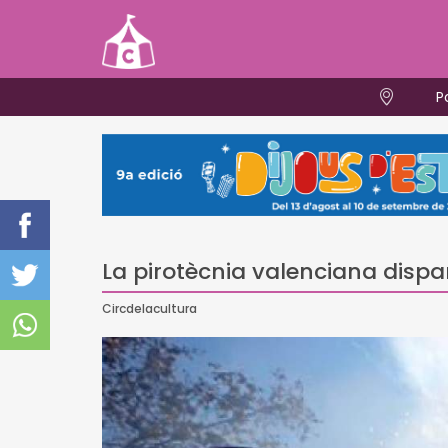
P
La pirotècnia valenciana dispar
Circdelacultura