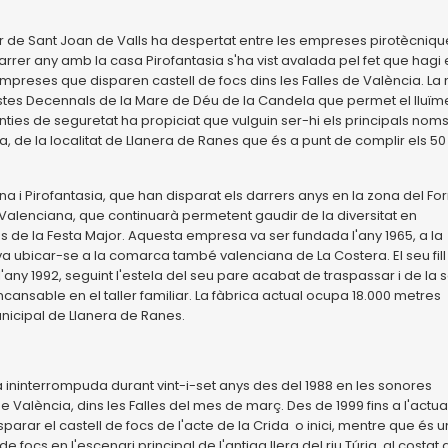
jor de Sant Joan de Valls ha despertat entre les empreses pirotècniqu
darrer any amb la casa Pirofantasia s'ha vist avalada pel fet que hagi 
preses que disparen castell de focs dins les Falles de València. La
estes Decennals de la Mare de Déu de la Candela que permet el lluïm
ties de seguretat ha propiciat que vulguin ser-hi els principals noms
, de la localitat de Llanera de Ranes que és a punt de complir els 50
a i Pirofantasia, que han disparat els darrers anys en la zona del Fo
 Valenciana, que continuarà permetent gaudir de la diversitat en
s de la Festa Major. Aquesta empresa va ser fundada l'any 1965, a la
 va ubicar-se a la comarca també valenciana de La Costera. El seu fill
any 1992, seguint l'estela del seu pare acabat de traspassar i de la 
ansable en el taller familiar. La fàbrica actual ocupa 18.000 metres
unicipal de Llanera de Ranes.
a ininterrompuda durant vint-i-set anys des del 1988 en les sonores
 València, dins les Falles del mes de març. Des de 1999 fins a l'actual
rar el castell de focs de l'acte de la Crida o inici, mentre que és 
focs en l'escenari principal de l'antiga llera del riu Túria, al costat 