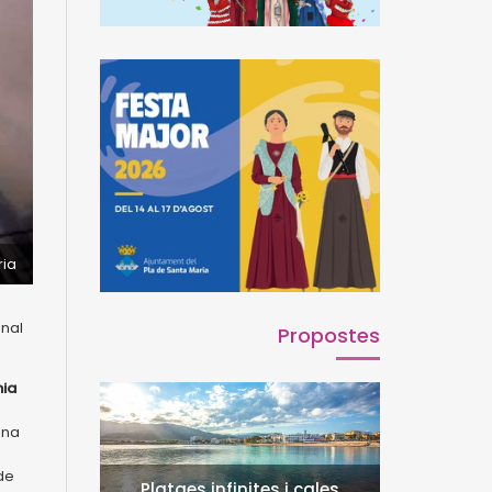
ria
onal
Propostes
nia
ana
de
Platges infinites i cales