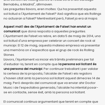
Bernabéu, a Madrid", afirmaven.
Les preguntes llavors, eren moltes: Qui ha presentat aquesta
sol·licitud a l'Ajuntament de Falset? Això significa que els Rollings
no actuaran a Falset? Mentrestant però, Falset ja era al mapa.
Aquest matí des de l'Ajuntament de Falset han enviat un
comunicat
que dona resposta a aquestes preguntes.
L'Ajuntament de Falset va rebre, en data 5 de maig de 2014, una
sol·licitud d'una empresa per celebrar un concert de rock al
municipi. El 12 de maig, aquesta mateixa empresa va presentar
una memòria on s'especifica que el grup de rock és Rolling
Stones.
Llavors, l'Ajuntament va iniciar els tràmits preliminars per tal
d'estudiar-la, tenint en compte que
la persona sol·licitant és
una persona del municipi
. Per continuar treballant i per validar
la certesa de la proposta, l'alcalde de Falset i els regidors
s'havien citat amb la persona sol·licitant aquest dimecres 14 de
maig. Però després del comunicat que va enviar ahir Doctor
Music i de l'espectativa generada, l'alcalde ha intentat posar-
se en contacte, sense èxit, amb la persona sol·licitant.
El comunicat continua argumentant que tenint en compte que