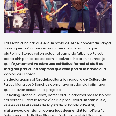
Tot sembla indicar que el que havia de ser el concert de l'any a
Falset quedarà només en una anècdota. La notícia que
els Rolling Stones volien actuar al camp de futbol de Falset
corria ahir per les xarxes com la polvora. No era un rumor, ja
que l'
Ajuntament va rebre una sol·licitud formal el dia 5 de
maig per part d'una empresa que volia portar la banda a la
capital del Priorat
.
En declaracions al Circdelacultura, la regidora de Cultura de
Falset, Maria José Sánchez demanava prudència i afirmava
que estaven estudiant el projecte.
Els Rolling Stones a Falset, potser era un caramel massa bo per
ser veritat. Durant la tarda d'ahir la productora
Doctor Music,
que és qui té els drets de la gira de la banda a l'estat,
s'afanyava a enviar un comunicat desmentint la notícia
. "L'
únic concert de Rolling Stones a l'estat serà el del Santiago