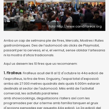
Foto: http://www.cambrareus.org
Arriba un cap de setmana ple de Fires, Mercats, Mostres i Rutes
gastronòmiques. Des de l’automoció als clicks de Playmobil,
passant per la cervesa, el vi, el vermut, sense oblidar l’artesania
ni la mostra d’oficis tradicionals.
Aquí us deixem les 10 fires que us recomanem:
1. FiraReus
.
FiraReus acull del 8 al 12 d'octubre la 44a edició de
l'exproReus, la fira de fires. Enguany, l'espai total d'exposició
arriba als 27.000 metres quadrats dels quals 6.000m estaran
destinats al sector de l'automoció. Més enllà de l'activitat
comercial, les activitats paral·leles
amb showcookings, degustacions i tallers així com les
programades per dur a terme amb família tanquen el gruix
d'accions pensades per aquesta 44a edició. La 2a edició del