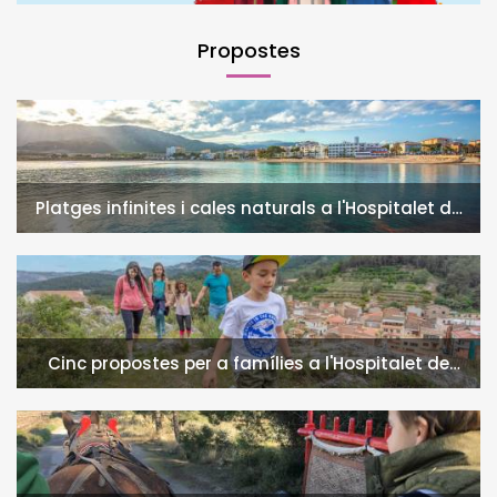
Propostes
Platges infinites i cales naturals a l'Hospitalet de
l'Infant i la Vall de Llors
Cinc propostes per a famílies a l'Hospitalet de
l'Infant i la Vall de Llors