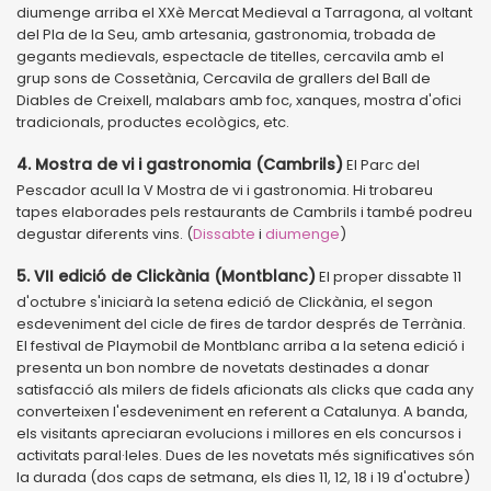
diumenge arriba el XXè Mercat Medieval a Tarragona, al voltant
del Pla de la Seu, amb artesania, gastronomia, trobada de
gegants medievals, espectacle de titelles, cercavila amb el
grup sons de Cossetània, Cercavila de grallers del Ball de
Diables de Creixell, malabars amb foc, xanques, mostra d'ofici
tradicionals, productes ecològics, etc.
4. Mostra de vi i gastronomia (Cambrils)
El Parc del
Pescador acull la V Mostra de vi i gastronomia. Hi trobareu
tapes elaborades pels restaurants de Cambrils i també podreu
degustar diferents vins. (
Dissabte
i
diumenge
)
5. VII edició de Clickània (Montblanc)
El proper dissabte 11
d'octubre s'iniciarà la setena edició de Clickània, el segon
esdeveniment del cicle de fires de tardor després de Terrània.
El festival de Playmobil de Montblanc arriba a la setena edició i
presenta un bon nombre de novetats destinades a donar
satisfacció als milers de fidels aficionats als clicks que cada any
converteixen l'esdeveniment en referent a Catalunya. A banda,
els visitants apreciaran evolucions i millores en els concursos i
activitats paral·leles. Dues de les novetats més significatives són
la durada (dos caps de setmana, els dies 11, 12, 18 i 19 d'octubre)