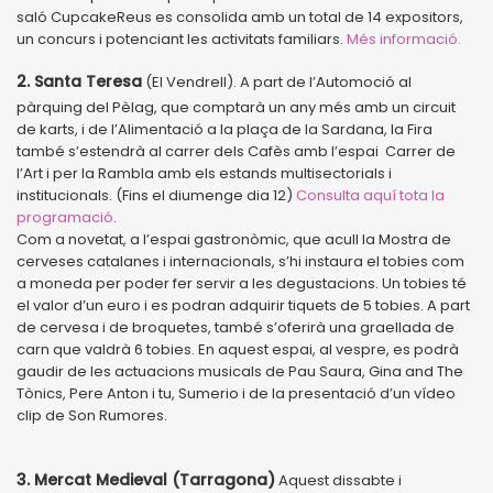
saló CupcakeReus es consolida amb un total de 14 expositors,
un concurs i potenciant les activitats familiars.
Més informació.
2. Santa Teresa
(El Vendrell). A part de l’Automoció al
pàrquing del Pèlag, que comptarà un any més amb un circuit
de karts, i de l’Alimentació a la plaça de la Sardana, la Fira
també s’estendrà al carrer dels Cafès amb l’espai Carrer de
l’Art i per la Rambla amb els estands multisectorials i
institucionals. (Fins el diumenge dia 12)
Consulta aquí tota la
programació
.
Com a novetat, a l’espai gastronòmic, que acull la Mostra de
cerveses catalanes i internacionals, s’hi instaura el tobies com
a moneda per poder fer servir a les degustacions. Un tobies té
el valor d’un euro i es podran adquirir tiquets de 5 tobies. A part
de cervesa i de broquetes, també s’oferirà una graellada de
carn que valdrà 6 tobies. En aquest espai, al vespre, es podrà
gaudir de les actuacions musicals de Pau Saura, Gina and The
Tònics, Pere Anton i tu, Sumerio i de la presentació d’un vídeo
clip de Son Rumores.
3. Mercat Medieval (Tarragona)
Aquest dissabte i