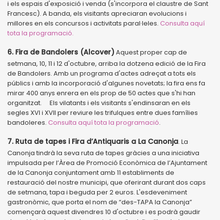
i els espais d'exposició i venda (s'incorpora el claustre de Sant
Francesc). A banda, els visitants apreciaran evolucions i
millores en els concursos i activitats paral·leles.
Consulta aquí
tota la programació.
6. Fira de Bandolers (Alcover)
Aquest proper cap de
setmana, 10, 11 i 12 d'octubre, arriba la dotzena edició de la Fira
de Bandolers. Amb un programa d'actes adreçat a tots els
públics i amb la incorporació d'algunes novetats; la fira ens fa
mirar 400 anys enrera en els prop de 50 actes que s'hi han
organitzat. Els vilatants i els visitants s'endinsaran en els
segles XVI i XVII per reviure les trifulques entre dues famílies
bandoleres.
Consulta aquí tota la programació
.
7. Ruta de tapes i Fira d’Antiquaris a La Canonja
. La
Canonja tindrà la seva ruta de tapes gràcies a una iniciativa
impulsada per l’Àrea de Promoció Econòmica de l’Ajuntament
de la Canonja conjuntament amb 11 establiments de
restauració del nostre municipi, que oferirant durant dos caps
de setmana, tapa i beguda per 2 euros. L'esdeveniment
gastronòmic, que porta el nom de “des-TAPA la Canonja”
començarà aquest divendres 10 d'octubre i es podrà gaudir