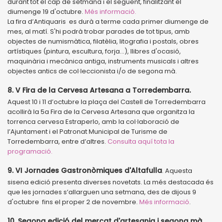
durant tot el cap de setmana i el següent, finalitzant el
diumenge 19 d'octubre.
Més informació.
La fira d’Antiquaris es durà a terme cada primer diumenge de
mes, al matí. S'hi podrà trobar parades de tot tipus, amb
objectes de numismàtica, filatèlia, litografia i postals, obres
artístiques (pintura, escultura, forja...), llibres d'ocasió,
maquinària i mecànica antiga, instruments musicals i altres
objectes antics de col·leccionista i/o de segona mà.
8. V Fira de la Cervesa Artesana a Torredembarra.
Aquest 10 i 11 d’octubre la plaça del Castell de Torredembarra
acollirà la 5a Fira de la Cervesa Artesana que organitza la
torrenca cervesa Estraperlo, amb la col·laboració de
l’Ajuntament i el Patronat Municipal de Turisme de
Torredembarra, entre d’altres.
Consulta aquí tota la
programació.
9. VI Jornades Gastronòmiques d'Altafulla
. Aquesta
sisena edició presenta diverses novetats. La més destacada és
que les jornades s’allarguen una setmana, des de dijous 9
d'octubre fins el proper 2 de novembre.
Més informació
.
10. Segona edició del mercat d'artesania i segona mà