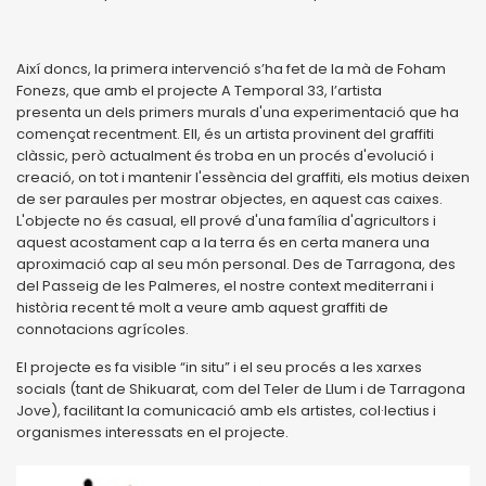
Així doncs, la primera intervenció s’ha fet de la mà de Foham
Fonezs, que amb el projecte A Temporal 33, l’artista
presenta un dels primers murals d'una experimentació que ha
començat recentment. Ell, és un artista provinent del graffiti
clàssic, però actualment és troba en un procés d'evolució i
creació, on tot i mantenir l'essència del graffiti, els motius deixen
de ser paraules per mostrar objectes, en aquest cas caixes.
L'objecte no és casual, ell prové d'una família d'agricultors i
aquest acostament cap a la terra és en certa manera una
aproximació cap al seu món personal. Des de Tarragona, des
del Passeig de les Palmeres, el nostre context mediterrani i
història recent té molt a veure amb aquest graffiti de
connotacions agrícoles.
El projecte es fa visible “in situ” i el seu procés a les xarxes
socials (tant de Shikuarat, com del Teler de Llum i de Tarragona
Jove), facilitant la comunicació amb els artistes, col·lectius i
organismes interessats en el projecte.