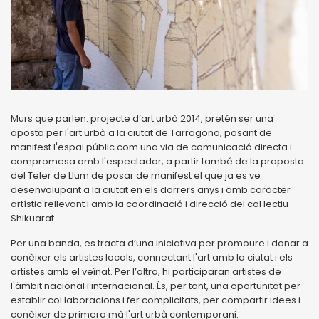
Murs que parlen: projecte d’art urbà 2014, pretén ser una
aposta per l'art urbà a la ciutat de Tarragona, posant de
manifest l'espai públic com una via de comunicació directa i
compromesa amb l'espectador, a partir també de la proposta
del Teler de Llum de posar de manifest el que ja es ve
desenvolupant a la ciutat en els darrers anys i amb caràcter
artístic rellevant i amb la coordinació i direcció del col·lectiu
Shikuarat.
Per una banda, es tracta d’una iniciativa per promoure i donar a
conèixer els artistes locals, connectant l'art amb la ciutat i els
artistes amb el veïnat. Per l’altra, hi participaran artistes de
l'àmbit nacional i internacional. És, per tant, una oportunitat per
establir col·laboracions i fer complicitats, per compartir idees i
conèixer de primera mà l'art urbà contemporani.