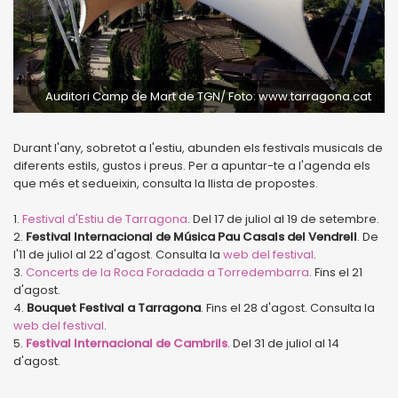
Auditori Camp de Mart de TGN/ Foto: www.tarragona.cat
Durant l'any, sobretot a l'estiu, abunden els festivals musicals de
diferents estils, gustos i preus. Per a apuntar-te a l'agenda els
que més et sedueixin, consulta la llista de propostes.
1.
Festival d'Estiu de Tarragona
. Del 17 de juliol al 19 de setembre.
2.
Festival Internacional de Música Pau Casals del Vendrell
. De
l'11 de juliol al 22 d'agost. Consulta la
web del festival
.
3.
Concerts de la Roca Foradada a Torredembarra
. Fins el 21
d'agost.
4.
Bouquet Festival a Tarragona
. Fins el 28 d'agost. Consulta la
web del festival
.
5.
Festival Internacional de Cambrils
. Del 31 de juliol al 14
d'agost.