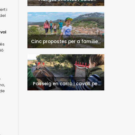
naturals a l'Hospitalet de
rt i
l'Infant i la Vall de Llors
del
 vol
Cinc propostes per a famílies
 és
a l'Hospitalet de l'Infant i la
ió
Vall de Llors
e
Passeig en carro i cavall per
no,
l'entorn de Nulles
 de