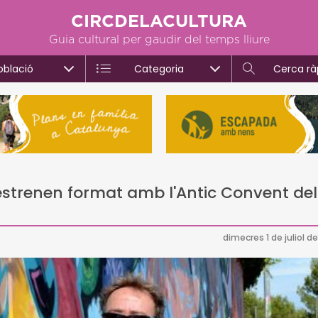
CIRCDELACULTURA
Guia cultural per gaudir del temps lliure
oblació
Categoria
Cerca rà
s estrenen format amb l'Antic Convent del
dimecres 1 de juliol d