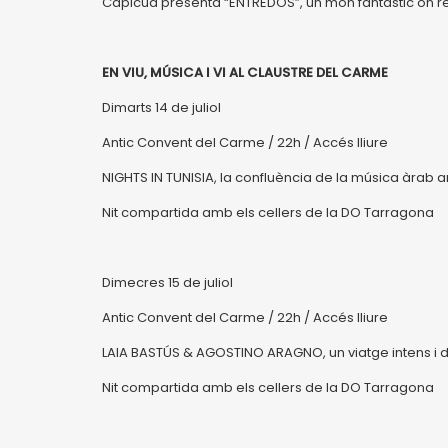
Capicua presenta “ENTREDOS”, un món fantàstic on r
EN VIU, MÚSICA I VI AL CLAUSTRE DEL CARME
Dimarts 14 de juliol
Antic Convent del Carme / 22h / Accés lliure
NIGHTS IN TUNISIA, la confluència de la música àrab a
Nit compartida amb els cellers de la DO Tarragona
Dimecres 15 de juliol
Antic Convent del Carme / 22h / Accés lliure
LAIA BASTÚS & AGOSTINO ARAGNO, un viatge intens i diver
Nit compartida amb els cellers de la DO Tarragona