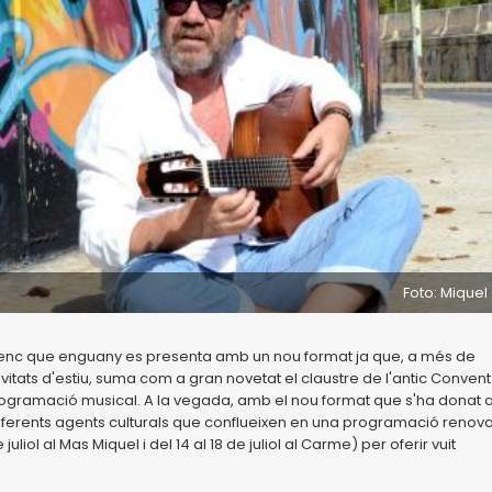
Foto: Miquel 
 vallenc que enguany es presenta amb un nou format ja que, a més de
ivitats d'estiu, suma com a gran novetat el claustre de l'antic Convent
ogramació musical. A la vegada, amb el nou format que s'ha donat a
iferents agents culturals que conflueixen en una programació renov
iol al Mas Miquel i del 14 al 18 de juliol al Carme) per oferir vuit