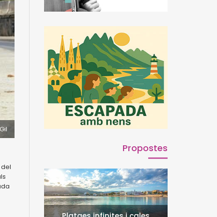
Gil
Propostes
 del
ls
ada
Platges infinites i cales