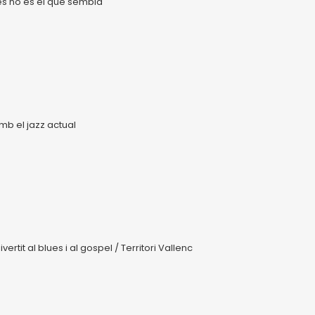
es no és el que sembla
mb el jazz actual
tit al blues i al gospel / Territori Vallenc