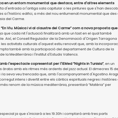
ica en un entorn monumental que destaca, entre d'altres elements
orta d'entrada a l'antiga sala capitular o les pintures que s'han descobe
es a l'històric edifici, a més del nou enllumenat monumental que des 
ésia del Carme.
“En VIu. Música i vi al claustre del Carme” com a nova proposta que
ja que cada nit l'actuació finalitzarà amb un tast en el qual també
cle. Així, el Consell Regulador de la Denominació d'Origen Tarragona
 les activitats culturals d'aquest estiu renovat que, amb la incorporac
ompta també amb la participació del departament de Cultura de la
de la Mediterrània i l'Institut d'Estudis Vallencs.
 amb l'espectacle copresentat per l'IEMed “Nights in Tunisia”
, en un
s àrabs amb els ritmes més ardents del jazz actual. El dimecres 15 d
astús i la seva veu trencada que, amb l'acompanyament d'Agostino Arag
rregut intens i divertit entre els càntics espirituals negres i històries
mb més renom de la música mediterrània, presentarà “Matèria” per
t especial ja que s'iniciarà a les 19.30h i comptarà amb tres parts