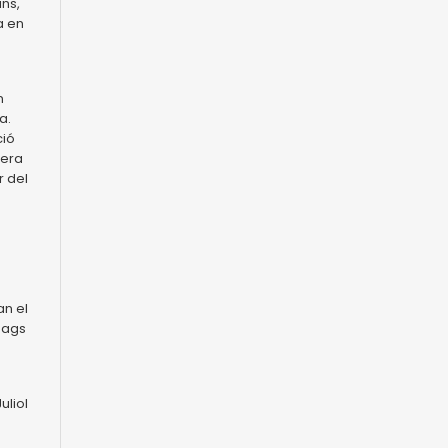
ins,
a en
n
a.
ció
pera
r del
an el
gags
uliol