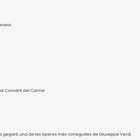
enaris
da al Convent del Carme
talla gegant, una de les òperes més conegudes de Giuseppe Verdi.