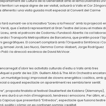
l departament de Cultura de la Generalitat amb el lema Divendres DiV
el territori i un espai digne de ser visitat, actuarà a Valls el Cor Zóngor
s diferents i una visita guiada molt especial al Convent del Carme
o farà sumant-se a la iniciativa “Liceu a la Fresca” amb la projecció e
Verdi, que s'estarà representant al Gran Teatre del Liceu el mateix di
Liceu, amb el patrocini de Codorniu i Fundació Abertis i la col·labora
ardia i Transports Metropolitans de Barcelona, que pretén posar l'ò
ni geogràfiques. El concert comptarà amb l'Orquestra Simfònica i Co
artig, Ismael Jordi, Leo Nucci, Gemma Coma-Alabert, Jorge Rodríguez
no Pidò i la direcció escènica de David McVicar.
carregat d'obrir les activitats culturals d'estiu a Valls amb tres
Miquel a partir de les 22h. Guillem Albà & The All in Orchestra encetar
”, un muntatge boig i improvisat de clowns energètics i caòtics, amb 
cial a aquest espectacle on aparentment res sembla tenir sentit.
e”, proposta finalista al festival Gauklerfest de Koblenz (Alemanya),
 ens durà a un món d'imaginació, tendresa i emocions. Per últim, el J
a Capicua que presentarà “Entredos”, espectacle que fusiona teatre
rd, poètic i còmic on es confonen somnis i realitat.