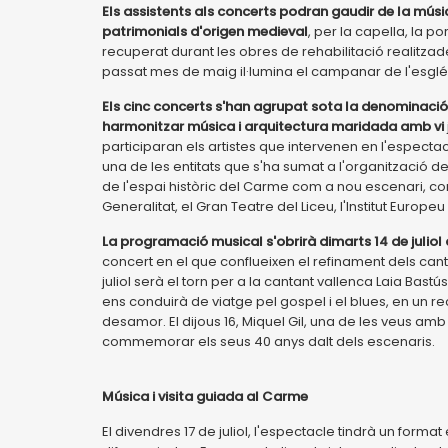
Els assistents als concerts podran gaudir de la mús
patrimonials d'origen medieval
, per la capella, la p
recuperat durant les obres de rehabilitació realitzad
passat mes de maig il·lumina el campanar de l'esgl
Els cinc concerts s'han agrupat sota la denominació 
harmonitzar música i arquitectura maridada amb vi
participaran els artistes que intervenen en l'especta
una de les entitats que s'ha sumat a l'organització de
de l'espai històric del Carme com a nou escenari, c
Generalitat, el Gran Teatre del Liceu, l'Institut Europeu 
La programació musical s'obrirà dimarts 14 de juliol
concert en el que conflueixen el refinament dels cant
juliol serà el torn per a la cantant vallenca Laia B
ens conduirà de viatge pel gospel i el blues, en un reco
desamor. El dijous 16, Miquel Gil, una de les veus a
commemorar els seus 40 anys dalt dels escenaris.
Música i visita guiada al Carme
El divendres 17 de juliol, l'espectacle tindrà un forma