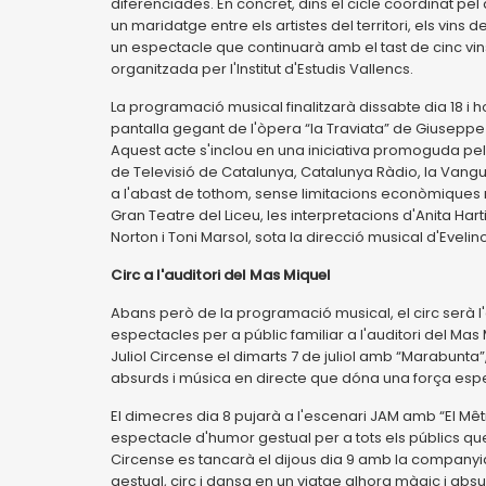
diferenciades. En concret, dins el cicle coordinat pe
un maridatge entre els artistes del territori, els vins d
un espectacle que continuarà amb el tast de cinc vin
organitzada per l'Institut d'Estudis Vallencs.
La programació musical finalitzarà dissabte dia 18 i h
pantalla gegant de l'òpera “la Traviata” de Giuseppe 
Aquest acte s'inclou en una iniciativa promoguda pel 
de Televisió de Catalunya, Catalunya Ràdio, la Vangu
a l'abast de tothom, sense limitacions econòmiques 
Gran Teatre del Liceu, les interpretacions d'Anita H
Norton i Toni Marsol, sota la direcció musical d'Eveli
Circ a l'auditori del Mas Miquel
Abans però de la programació musical, el circ serà l'en
espectacles per a públic familiar a l'auditori del Mas 
Juliol Circense el dimarts 7 de juliol amb “Marabunta
absurds i música en directe que dóna una força espe
El dimecres dia 8 pujarà a l'escenari JAM amb “El Mêtr
espectacle d'humor gestual per a tots els públics que
Circense es tancarà el dijous dia 9 amb la companyi
gestual, circ i dansa en un viatge alhora màgic i absu