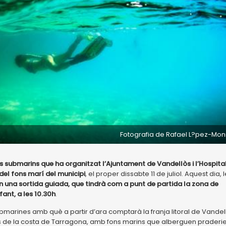
Fotografia de Rafael L?pez-Mo
aris submarins que ha organitzat l’Ajuntament de Vandellòs i l’Hospita
 del fons marí del municipi
, el proper dissabte 11 de juliol. Aquest dia, 
n una sortida guiada, que tindrà com a punt de partida la zona de
nfant, a les 10.30h
.
ubmarines amb què a partir d’ara comptarà la franja litoral de Vandell
ades de la costa de Tarragona, amb fons marins que alberguen praderi