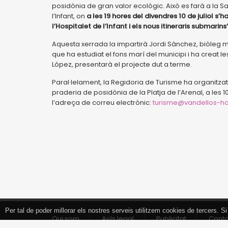
posidònia de gran valor ecològic. Això es farà a la Sa
l’Infant, on
a les 19 hores del divendres 10 de juliol s
l’Hospitalet de l’Infant i els nous itineraris submarins”
Aquesta xerrada la impartirà Jordi Sànchez, biòleg 
que ha estudiat el fons marí del municipi i ha creat le
López, presentarà el projecte dut a terme.
Paral·lelament, la Regidoria de Turisme ha organitzat
praderia de posidònia de la Platja de l’Arenal, a les 1
l’adreça de correu electrònic:
turisme@vandellos-hos
Per tal de poder millorar els nostres serveis utilitzem cookies de tercers.
Tancar
Qui som
Avís legal
Publicitat
Cont