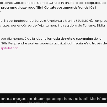
la Bonet Castellana del Centre Cultural Infant Pere de l’Hospitalet de
’ha programat la xerrada “Els hàbitats costaners de Vandellòs i
.
marí i soci fundador de Serveis Ambientals Marins (SUBMON), l’empre
s rutes, per encàrrec de l’Ajuntament; i la regidora de Turisme, Elidia
 per diumenge, 9 de juliol, una
jornada de neteja submarina
de la
0.30h. Per prendre part en aquesta activitat, cal inscriure’s a través de
pitalet.cat
 Si continua navegant considerarem que accepta la seva utilització. Més inform
acte
Escapada amb nens