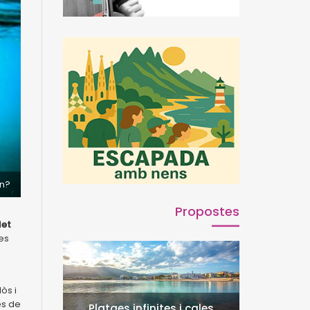
nn?
Propostes
let
les
òs i
es de
Platges infinites i cales