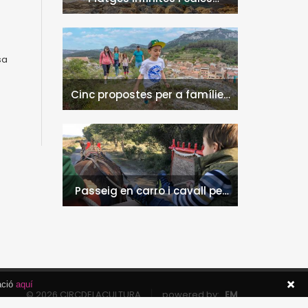
naturals a l'Hospitalet de
l'Infant i la Vall de Llors
sa
Cinc propostes per a famílies
a l'Hospitalet de l'Infant i la
Vall de Llors
Passeig en carro i cavall per
l'entorn de Nulles
ació
aquí
© 2026 CIRCDELACULTURA
powered by:
EM