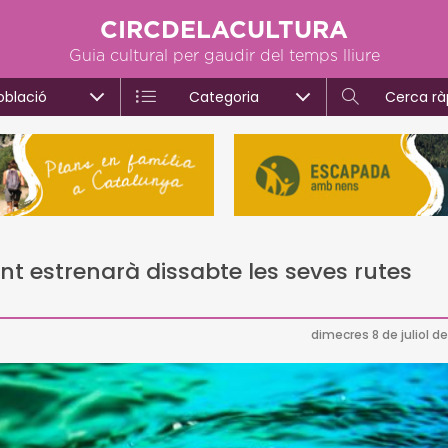
CIRCDELACULTURA
Guia cultural per gaudir del temps lliure
oblació
Categoria
Cerca rà
fant estrenarà dissabte les seves rutes
dimecres 8 de juliol d