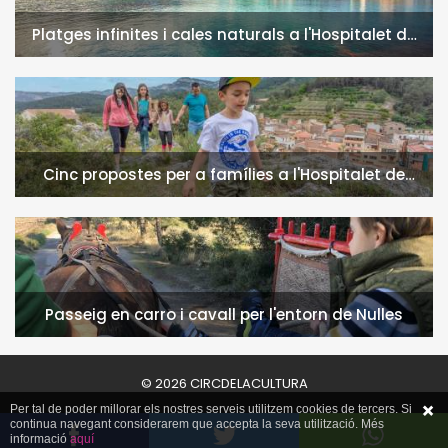
Platges infinites i cales naturals a l'Hospitalet de
l'Infant i la Vall de Llors
Cinc propostes per a famílies a l'Hospitalet de
l'Infant i la Vall de Llors
Passeig en carro i cavall per l'entorn de Nulles
© 2026 CIRCDELACULTURA
Per tal de poder millorar els nostres serveis utilitzem cookies de tercers. Si
continua navegant considerarem que accepta la seva utilització. Més
informació
aquí