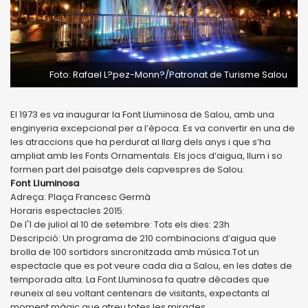
Foto: Rafael L?pez-Monn?/Patronat de Turisme Salou
El 1973 es va inaugurar la Font Lluminosa de Salou, amb una
enginyeria excepcional per a l’època. Es va convertir en una de
les atraccions que ha perdurat al llarg dels anys i que s’ha
ampliat amb les Fonts Ornamentals. Els jocs d’aigua, llum i so
formen part del paisatge dels capvespres de Salou.
Font Lluminosa
Adreça: Plaça Francesc Germà
Horaris espectacles 2015:
De l'1 de juliol al 10 de setembre: Tots els dies: 23h
Descripció: Un programa de 210 combinacions d’aigua que
brolla de 100 sortidors sincronitzada amb música.Tot un
espectacle que es pot veure cada dia a Salou, en les dates de
temporada alta. La Font Lluminosa fa quatre dècades que
reuneix al seu voltant centenars de visitants, expectants al
moment màgic que atreu totes les mirades.