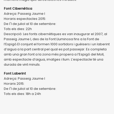
Font Cibernètica
Adreça: Passeig Jaume I
Horaris espectacles 2015:
De l'1 de juliol al 10 de setembre:
Tots els dies: 22h
Descripció: Les fonts cibernètiques es van inaugurar el 2007, al
Passeig Jaume I, des de la Font Lluminosa fins a la Font de
l’Espigó.El conjunt el formen 1000 sortidors i guèisers i un laberint
d’aigua a la part central pel qual es pot passejar. Es completa
amb una gran font a la zona més propera a l’Espigó del Moll,
amb espectacle d’aigua, imatges i llum. L’espectacle té una
durada de vint minuts.
Font Laberint
Adreça: Passeig Jaume I
Horaris 2015:
De l'1 de juliol al 10 de setembre:
Tots els dies: 18h a 24h