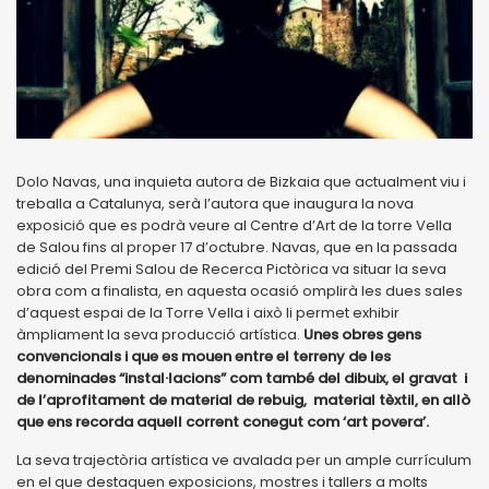
Dolo Navas, una inquieta autora de Bizkaia que actualment viu i
treballa a Catalunya, serà l’autora que inaugura la nova
exposició que es podrà veure al Centre d’Art de la torre Vella
de Salou fins al proper 17 d’octubre. Navas, que en la passada
edició del Premi Salou de Recerca Pictòrica va situar la seva
obra com a finalista, en aquesta ocasió omplirà les dues sales
d’aquest espai de la Torre Vella i això li permet exhibir
àmpliament la seva producció artística.
Unes obres gens
convencionals i que es mouen entre el terreny de les
denominades “instal·lacions” com també del dibuix, el gravat i
de l’aprofitament de material de rebuig, material tèxtil, en allò
que ens recorda aquell corrent conegut com ‘art povera’.
La seva trajectòria artística ve avalada per un ample currículum
en el que destaquen exposicions, mostres i tallers a molts