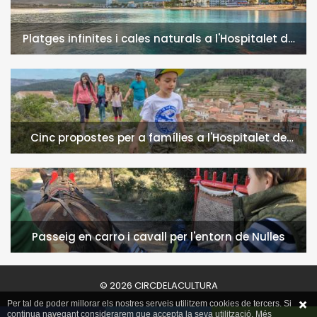
Platges infinites i cales naturals a l'Hospitalet de
l'Infant i la Vall de Llors
Cinc propostes per a famílies a l'Hospitalet de
l'Infant i la Vall de Llors
Passeig en carro i cavall per l'entorn de Nulles
© 2026 CIRCDELACULTURA
Per tal de poder millorar els nostres serveis utilitzem cookies de tercers. Si
continua navegant considerarem que accepta la seva utilització. Més