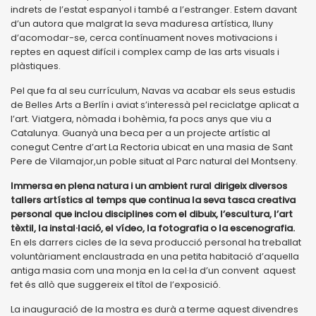
indrets de l’estat espanyol i també a l’estranger. Estem davant
d’un autora que malgrat la seva maduresa artística, lluny
d’acomodar-se, cerca contínuament noves motivacions i
reptes en aquest difícil i complex camp de las arts visuals i
plàstiques.
Pel que fa al seu currículum, Navas va acabar els seus estudis
de Belles Arts a Berlín i aviat s’interessà pel reciclatge aplicat a
l’art. Viatgera, nòmada i bohèmia, fa pocs anys que viu a
Catalunya. Guanyà una beca per a un projecte artístic al
conegut Centre d’art La Rectoria ubicat en una masia de Sant
Pere de Vilamajor,un poble situat al Parc natural del Montseny.
Immersa en plena natura i un ambient rural dirigeix diversos
tallers artístics al temps que continua la seva tasca creativa
personal que inclou disciplines com el dibuix, l’escultura, l’art
tèxtil, la instal·lació, el vídeo, la fotografia o la escenografia.
En els darrers cicles de la seva producció personal ha treballat
voluntàriament enclaustrada en una petita habitació d’aquella
antiga masia com una monja en la cel·la d’un convent aquest
fet és allò que suggereix el títol de l’exposició.
La inauguració de la mostra es durà a terme aquest divendres