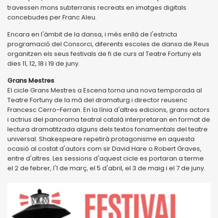
travessen mons subterranis recreats en imatges digitals
concebudes per Franc Aleu.
Encara en l'àmbit de la dansa, i més enllà de l'estricta
programació del Consorci, diferents escoles de dansa de Reus
organitzen els seus festivals de fi de curs al Teatre Fortuny els
dies 11, 12, 18 i 19 de juny.
Grans Mestres
El cicle Grans Mestres a Escena torna una nova temporada al
Teatre Fortuny de la mà del dramaturg i director reusenc
Francesc Cerro-Ferran. En la línia d'altres edicions, grans actors
i actrius del panorama teatral català interpretaran en format de
lectura dramatitzada alguns dels textos fonamentals del teatre
universal. Shakespeare repetirà protagonisme en aquesta
ocasió al costat d'autors com sir David Hare o Robert Graves,
entre d'altres. Les sessions d'aquest cicle es portaran a terme
el 2 de febrer, l'1 de març, el 5 d'abril, el 3 de maig i el 7 de juny.