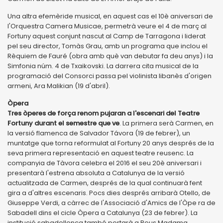
Una altra efemèride musical, en aquest cas el 10è aniversari de
l'Orquestra Camera Musicae, permetrà veure el 4 de març al
Fortuny aquest conjunt nascut al Camp de Tarragona i liderat
pel seu director, Tomàs Grau, amb un programa que inclou el
Rèquiem de Fauré (obra amb què van debutar fa deu anys) i la
Simfonia núm. 4 de Txaikovski. La darrera cita musical de la
programació del Consorci passa pel violinista libanès d'origen
armeni, Ara Malikian (19 d'abril).
Òpera
Tres òperes de força renom pujaran a l'escenari del Teatre
Fortuny durant el semestre que ve
. La primera serà Carmen, en
la versió flamenca de Salvador Távora (19 de febrer), un
muntatge que torna reformulat al Fortuny 20 anys després de la
seva primera representació en aquest teatre reusenc. La
companyia de Tàvora celebra el 2016 el seu 20è aniversari i
presentarà l'estrena absoluta a Catalunya de la versió
actualitzada de Carmen, després de la qual continuarà fent
gira a d'altres escenaris. Pocs dies després arribarà Otello, de
Giuseppe Verdi, a càrrec de l'Associació d'Amics de l'Òpe ra de
Sabadell dins el cicle Òpera a Catalunya (23 de febrer). La
institució sabadellenca també portarà a Reus Madama