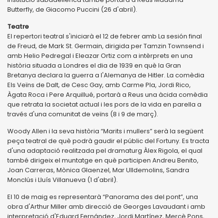
Butterfly, de Giacomo Puccini (26 d'abril).
Teatre
El repertori teatral s'iniciarà el 12 de febrer amb La sesión final
de Freud, de Mark St. Germain, dirigida per Tamzin Townsend i
amb Helio Pedregal i Eleazar Ortiz com a intèrprets en una
història situada a Londres el dia de 1939 en què la Gran
Bretanya declara la guerra a l'Alemanya de Hitler. La comèdia
Els Veïns de Dalt, de Cesc Gay, amb Carme Pla, Jordi Rico,
Àgata Roca i Pere Arquillué, portarà a Reus una àcida comèdia
que retrata la societat actual i les pors de la vida en parella a
través d'una comunitat de veïns (8 i 9 de març).
Woody Allen i la seva història “Marits i mullers” serà la següent
peça teatral de què podrà gaudir el públic del Fortuny. Es tracta
d'una adaptació realitzada pel dramaturg Àlex Rigola, el qual
també dirigeix el muntatge en què participen Andreu Benito,
Joan Carreras, Mònica Glaenzel, Mar Ulldemolins, Sandra
Monclús i Lluís Villanueva (1 d'abril).
El 10 de maig es representarà “Panorama des del pont”, una
obra d'Arthur Miller amb direcció de Georges Lavaudant i amb
interpretació d'Eduard Fernández, Jordi Martínez, Mercè Pons,