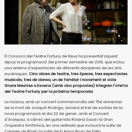
El Consorci del Teatre Fortuny de Reus ha presentat aquest
dijous la programació del primer semestre de 2016, que inclou
una vintena d'espectacles de diferents disciplines de les arts
escèniques.
Cinc obres de teatre, tres òperes, tres espectacles
musicals, tres de dansa, un de familiar i novament el cicle
Grans Mestres a Escena (amb cinc propostes) integren l'oferta
del Teatre Fortuny per la pròxima temporada
.
La música, amb un concert commemoratiu del 75è aniversari
de la mort de Joaquín Rodrigo, donarà el tret de sortida de la
nova programació el dia 22 de gener, amb el Concert
d'Aranjuez, a càrrec del guitarrista Roland Saad i la Gran
Orquestra Simfònica, en una vetllada que inclourà la suite de
Carmen de Bizet i la suite de El Amor Brujo de Falla.