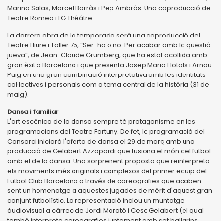
Marina Salas, Marcel Borràs i Pep Ambrós. Una coproducció de
Teatre Romea i LG Théâtre.
La darrera obra de la temporada serà una coproducció del
Teatre Lliure i Taller 75, “Ser-ho o no. Per acabar amb la qüestió
jueva”, de Jean-Claude Grumberg, que ha estat acollida amb
gran èxit a Barcelona i que presenta Josep Maria Flotats i Arnau
Puig en una gran combinació interpretativa amb les identitats
col·lectives i personals com a tema central de la història (31 de
maig).
Dansa i familiar
L'art escènica de la dansa sempre té protagonisme en les
programacions del Teatre Fortuny. De fet, la programació del
Consorci iniciarà l'oferta de dansa el 29 de març amb una
producció de Gelabert Azzopardi que fusiona el món del futbol
amb el de la dansa. Una sorprenent proposta que reinterpreta
els moviments més originals i complexos del primer equip del
Futbol Club Barcelona a través de coreografies que acaben
sent un homenatge a aquestes jugades de mèrit d'aquest gran
conjunt futbolístic. La representació inclou un muntatge
àudiovisual a càrrec de Jordi Morató i Cesc Gelabert (el qual
també interpreta coreografies juntament amb set ballarins