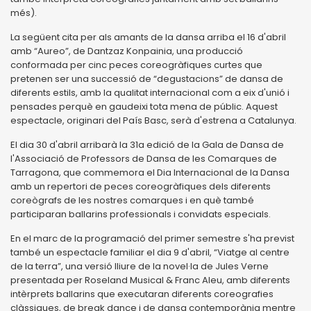
més).
La següent cita per als amants de la dansa arriba el 16 d'abril
amb “Aureo”, de Dantzaz Konpainia, una producció
conformada per cinc peces coreogràfiques curtes que
pretenen ser una successió de “degustacions” de dansa de
diferents estils, amb la qualitat internacional com a eix d'unió i
pensades perquè en gaudeixi tota mena de públic. Aquest
espectacle, originari del País Basc, serà d'estrena a Catalunya.
El dia 30 d'abril arribarà la 31a edició de la Gala de Dansa de
l'Associació de Professors de Dansa de les Comarques de
Tarragona, que commemora el Dia Internacional de la Dansa
amb un repertori de peces coreogràfiques dels diferents
coreògrafs de les nostres comarques i en què també
participaran ballarins professionals i convidats especials.
En el marc de la programació del primer semestre s'ha previst
també un espectacle familiar el dia 9 d'abril, “Viatge al centre
de la terra”, una versió lliure de la novel·la de Jules Verne
presentada per Roseland Musical & Franc Aleu, amb diferents
intèrprets ballarins que executaran diferents coreografies
clàssiques, de break dance i de dansa contemporània mentre