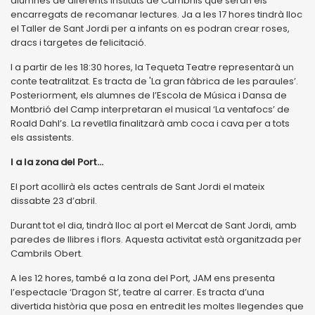
alumnes de diferents instituts de Cambrils que seran els
encarregats de recomanar lectures. Ja a les 17 hores tindrà lloc
el Taller de Sant Jordi per a infants on es podran crear roses,
dracs i targetes de felicitació.
I a partir de les 18:30 hores, la Tequeta Teatre representarà un
conte teatralitzat. Es tracta de 'La gran fàbrica de les paraules’.
Posteriorment, els alumnes de l’Escola de Música i Dansa de
Montbrió del Camp interpretaran el musical ‘La ventafocs’ de
Roald Dahl’s. La revetlla finalitzarà amb coca i cava per a tots
els assistents.
I a la zona del Port...
El port acollirà els actes centrals de Sant Jordi el mateix
dissabte 23 d’abril.
Durant tot el dia, tindrà lloc al port el Mercat de Sant Jordi, amb
paredes de llibres i flors. Aquesta activitat està organitzada per
Cambrils Obert.
A les 12 hores, també a la zona del Port, JAM ens presenta
l’espectacle ‘Dragon St’, teatre al carrer. Es tracta d’una
divertida història que posa en entredit les moltes llegendes que