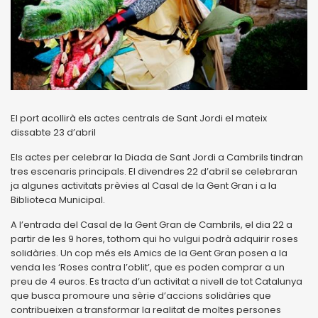
El port acollirà els actes centrals de Sant Jordi el mateix
dissabte 23 d’abril
Els actes per celebrar la Diada de Sant Jordi a Cambrils tindran
tres escenaris principals. El divendres 22 d’abril se celebraran
ja algunes activitats prèvies al Casal de la Gent Gran i a la
Biblioteca Municipal.
A l’entrada del Casal de la Gent Gran de Cambrils, el dia 22 a
partir de les 9 hores, tothom qui ho vulgui podrà adquirir roses
solidàries. Un cop més els Amics de la Gent Gran posen a la
venda les ‘Roses contra l’oblit’, que es poden comprar a un
preu de 4 euros. Es tracta d’un activitat a nivell de tot Catalunya
que busca promoure una sèrie d’accions solidàries que
contribueixen a transformar la realitat de moltes persones