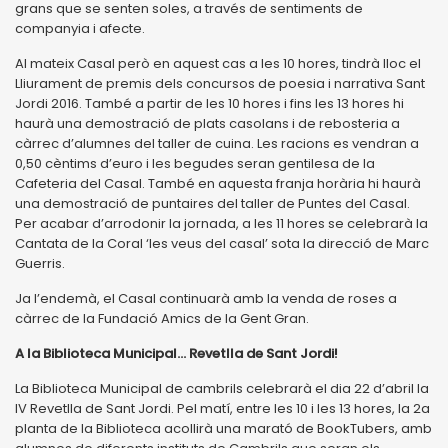
grans que se senten soles, a través de sentiments de
companyia i afecte.
Al mateix Casal però en aquest cas a les 10 hores, tindrà lloc el
Lliurament de premis dels concursos de poesia i narrativa Sant
Jordi 2016. També a partir de les 10 hores i fins les 13 hores hi
haurà una demostració de plats casolans i de rebosteria a
càrrec d’alumnes del taller de cuina. Les racions es vendran a
0,50 cèntims d’euro i les begudes seran gentilesa de la
Cafeteria del Casal. També en aquesta franja horària hi haurà
una demostració de puntaires del taller de Puntes del Casal.
Per acabar d’arrodonir la jornada, a les 11 hores se celebrarà la
Cantata de la Coral ‘les veus del casal’ sota la direcció de Marc
Guerris.
Ja l’endemà, el Casal continuarà amb la venda de roses a
càrrec de la Fundació Amics de la Gent Gran.
A la Biblioteca Municipal... Revetlla de Sant Jordi!
La Biblioteca Municipal de cambrils celebrarà el dia 22 d’abril la
IV Revetlla de Sant Jordi. Pel matí, entre les 10 i les 13 hores, la 2a
planta de la Biblioteca acollirà una marató de BookTubers, amb