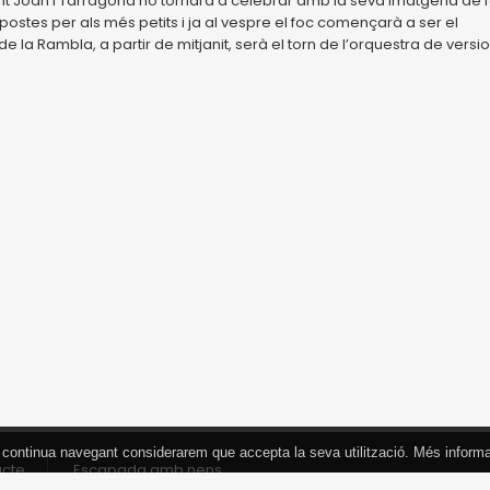
e Sant Joan i Tarragona ho tornarà a celebrar amb la seva imatgeria de 
postes per als més petits i ja al vespre el foc començarà a ser el
a Rambla, a partir de mitjanit, serà el torn de l’orquestra de versi
 Si continua navegant considerarem que accepta la seva utilització. Més inform
acte
Escapada amb nens