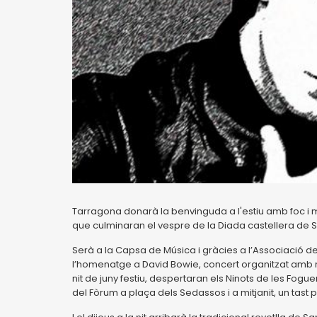
Tarragona donarà la benvinguda a l'estiu amb foc i m
que culminaran el vespre de la Diada castellera de San
Serà a la Capsa de Música i gràcies a l’Associaci
l’homenatge a David Bowie, concert organitzat amb m
nit de juny festiu, despertaran els Ninots de les Fo
del Fòrum a plaça dels Sedassos i a mitjanit, un tast