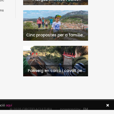
foc
naturals a l'Hospitalet de
l'Infant i la Vall de Llors
ons
Cinc propostes per a famílies
a l'Hospitalet de l'Infant i la
Vall de Llors
Passeig en carro i cavall per
l'entorn de Nulles
ació
aquí
© 2026 CIRCDELACULTURA
powered by:
EM