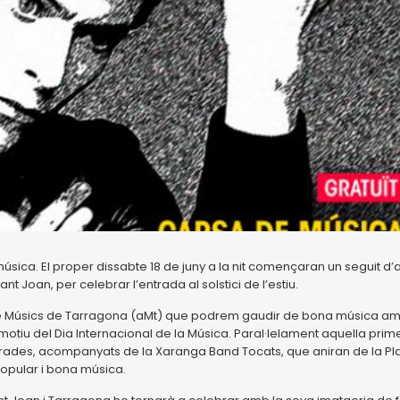
úsica. El proper dissabte 18 de juny a la nit començaran un seguit d’
t Joan, per celebrar l’entrada al solstici de l’estiu.
ó de Músics de Tarragona (aMt) que podrem gaudir de bona música a
otiu del Dia Internacional de la Música. Paral·lelament aquella prim
guerades, acompanyats de la Xaranga Band Tocats, que aniran de la P
 popular i bona música.