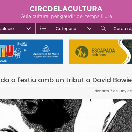
CIRCDELACULTURA
Guia cultural per gaudir del temps lliure
oblació
Categoria
Cerca rà
a a l'estiu amb un tribut a David Bowie
dimarts 7 de juny de