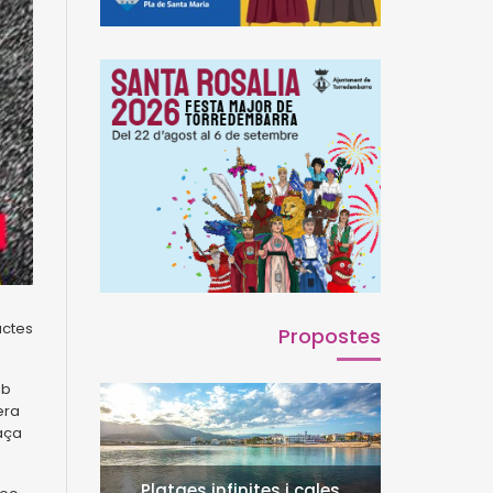
actes
Propostes
mb
era
laça
Platges infinites i cales