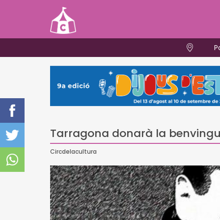
P
Tarragona donarà la benvingud
Circdelacultura