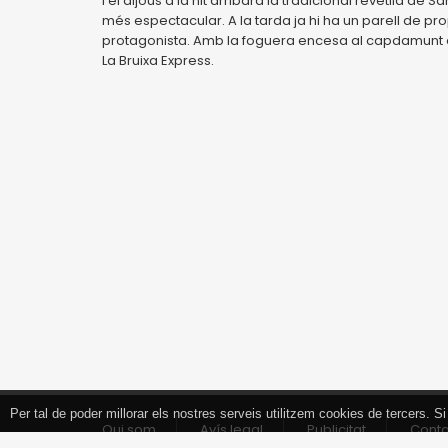
I el dijous a la nit arribarà la tradicional revetlla d
més espectacular. A la tarda ja hi ha un parell de pro
protagonista. Amb la foguera encesa al capdamunt de l
La Bruixa Express.
Per tal de poder millorar els nostres serveis utilitzem cookies de tercers.
Tancar
Qui som
Avís legal
Publicitat
Cont