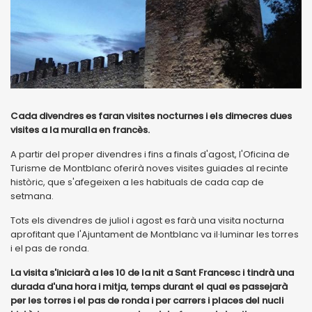
Cada divendres es faran visites nocturnes i els dimecres dues
visites a la muralla en francès.
A partir del proper divendres i fins a finals d'agost, l'Oficina de
Turisme de Montblanc oferirà noves visites guiades al recinte
històric, que s'afegeixen a les habituals de cada cap de
setmana.
Tots els divendres de juliol i agost es farà una visita nocturna
aprofitant que l'Ajuntament de Montblanc va il·luminar les torres
i el pas de ronda.
La visita s'iniciarà a les 10 de la nit a Sant Francesc i tindrà una
durada d'una hora i mitja, temps durant el qual es passejarà
per les torres i el pas de ronda i per carrers i places del nucli