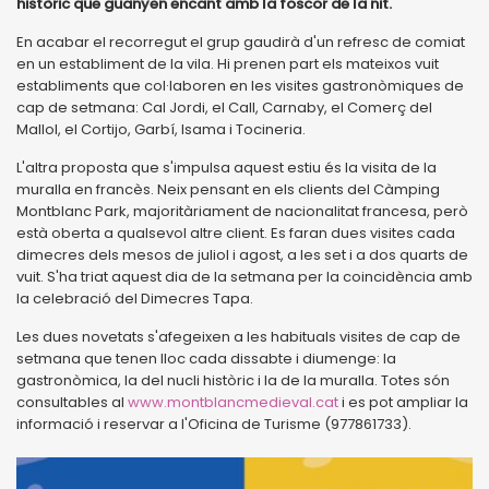
històric que guanyen encant amb la foscor de la nit.
En acabar el recorregut el grup gaudirà d'un refresc de comiat
en un establiment de la vila. Hi prenen part els mateixos vuit
establiments que col·laboren en les visites gastronòmiques de
cap de setmana: Cal Jordi, el Call, Carnaby, el Comerç del
Mallol, el Cortijo, Garbí, Isama i Tocineria.
L'altra proposta que s'impulsa aquest estiu és la visita de la
muralla en francès. Neix pensant en els clients del Càmping
Montblanc Park, majoritàriament de nacionalitat francesa, però
està oberta a qualsevol altre client. Es faran dues visites cada
dimecres dels mesos de juliol i agost, a les set i a dos quarts de
vuit. S'ha triat aquest dia de la setmana per la coincidència amb
la celebració del Dimecres Tapa.
Les dues novetats s'afegeixen a les habituals visites de cap de
setmana que tenen lloc cada dissabte i diumenge: la
gastronòmica, la del nucli històric i la de la muralla. Totes són
consultables al
www.montblancmedieval.cat
i es pot ampliar la
informació i reservar a l'Oficina de Turisme (977861733).