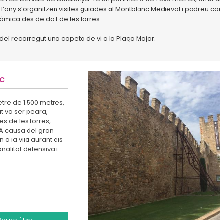
 l’any s’organitzen visites guiades al Montblanc Medieval i podreu c
mica des de dalt de les torres.
 del recorregut una copeta de vi a la Plaça Major.
nc
etre de 1.500 metres,
at va ser pedra,
es de les torres,
 A causa del gran
 a la vila durant els
onalitat defensiva i