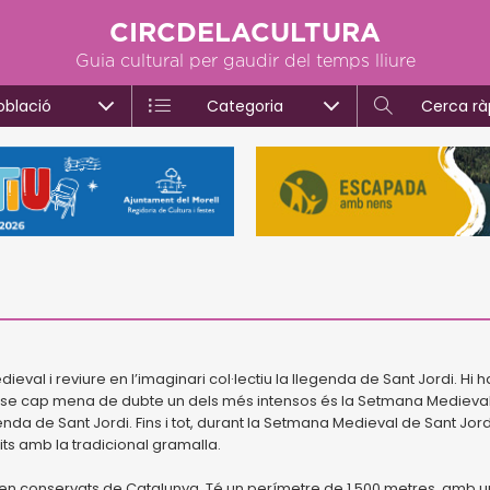
CIRCDELACULTURA
Guia cultural per gaudir del temps lliure
oblació
Categoria
Cerca rà
eval i reviure en l’imaginari col·lectiu la llegenda de Sant Jordi. Hi 
ense cap mena de dubte un dels més intensos és la Setmana Medieva
enda de Sant Jordi. Fins i tot, durant la Setmana Medieval de Sant Jord
its amb la tradicional gramalla.
ben conservats de Catalunya. Té un perímetre de 1.500 metres, amb 