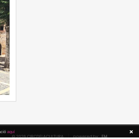
ació
aquí
© 2026 CIRCDELACULTURA
powered by:
EM