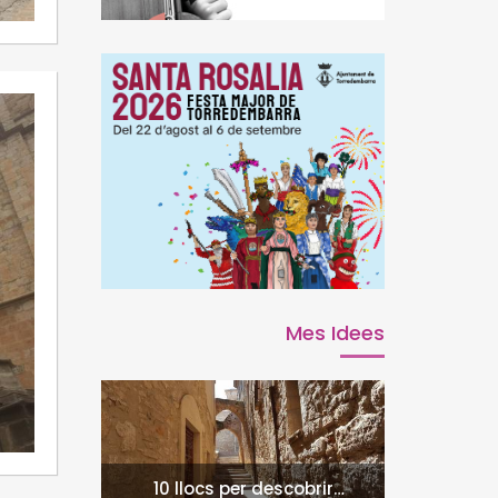
Mes Idees
10 llocs per descobrir