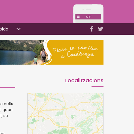
pida
Localitzacions
ha molts
l, quan
i, se
una