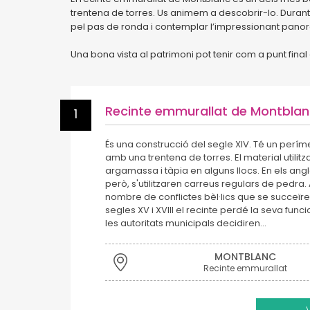
trentena de torres. Us animem a descobrir-lo. Durant
pel pas de ronda i contemplar l’impressionant panorà
Una bona vista al patrimoni pot tenir com a punt final
Recinte emmurallat de Montbla
1
És una construcció del segle XIV. Té un perím
amb una trentena de torres. El material utilitz
argamassa i tàpia en alguns llocs. En els angl
però, s'utilitzaren carreus regulars de pedra.
nombre de conflictes bèl·lics que se succeïren
segles XV i XVIII el recinte perdé la seva funci
les autoritats municipals decidiren…
MONTBLANC
Recinte emmurallat