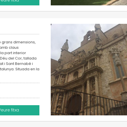
Veure fitxa
e grans dimensions,
 amb claus
a part interior
Déu del Cor, tallada
at i Sant Bernabé i
talunya. Situada en la
Veure fitxa