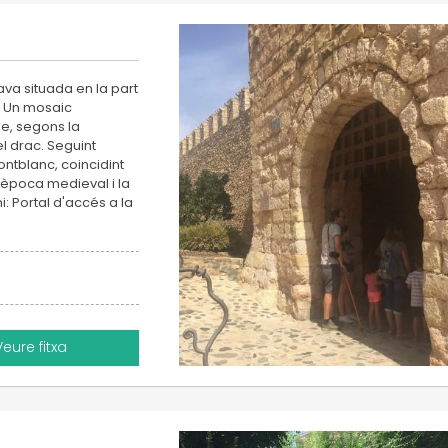
ava situada en la part
. Un mosaic
e, segons la
l drac. Seguint
ontblanc, coincidint
l'època medieval i la
i: Portal d'accés a la
Veure fitxa