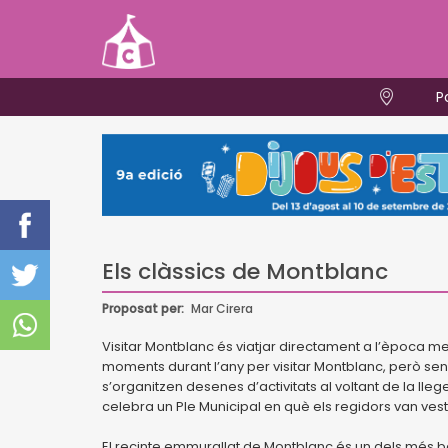
P
Els clàssics de Montblanc
Proposat per:
Mar Cirera
Visitar Montblanc és viatjar directament a l’època medi
moments durant l’any per visitar Montblanc, però s
s’organitzen desenes d’activitats al voltant de la lleg
celebra un Ple Municipal en què els regidors van vest
El recinte emmurallat de Montblanc és un dels més 