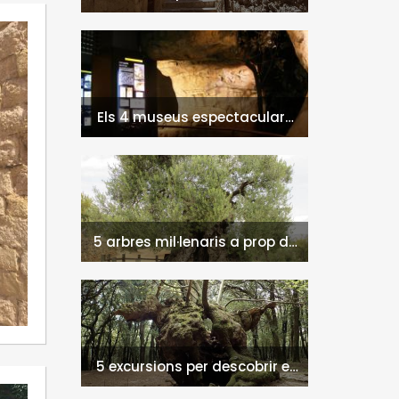
Montblanc
Els 4 museus espectaculars
de Montblanc
5 arbres mil·lenaris a prop de
Tarragona
5 excursions per descobrir el
Parc Natural del Montseny