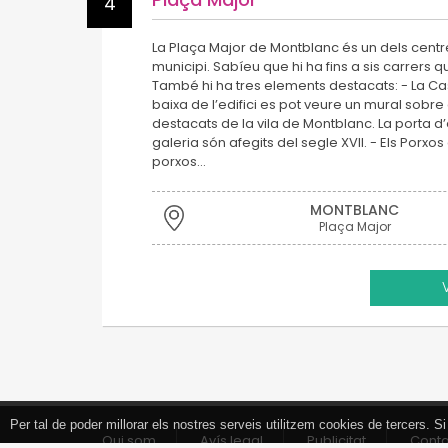
4
La Plaça Major de Montblanc és un dels centr
municipi. Sabíeu que hi ha fins a sis carrers
També hi ha tres elements destacats: - La Casa
baixa de l’edifici es pot veure un mural sobre 
destacats de la vila de Montblanc. La porta d’e
galeria són afegits del segle XVII. - Els Porxos
porxos…
MONTBLANC
Plaça Major
Per tal de poder millorar els nostres serveis utilitzem cookies de tercers.
Tancar
Qui som
Avís legal
Publicitat
Cont