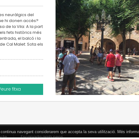
es neuràlgics del
 que hi donen accès?
 de la Vila: A la part
els fets històrics més
ntrada, el balcó i la
 de Cal Malet: Sota els
Veure fitxa
 Si continua navegant considerarem que accepta la seva utilització. Més inform
acte
Escapada amb nens