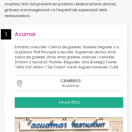
crustaci, fins i tot present en postres i elaboracions dolces,
gràcies a la imaginació i a l'esperit de superació dels
restauradors.
Acumar
1
Entrants a escollir: Crema de galeres; Galeres fregides o a
la planxa. Plat Principal a escollir: Supremes de lluç amb
salsa de galeres; Arròs amb galeres, cloïsses i carxofes
(mínim 2 racions) Postres. Begudes: Vins Bodega Torres:
“Viña Sol” blanc i “De Casta” rosat; Aigües minerals; Cafè
CAMBRILS
Acuamar
Veure fitxa