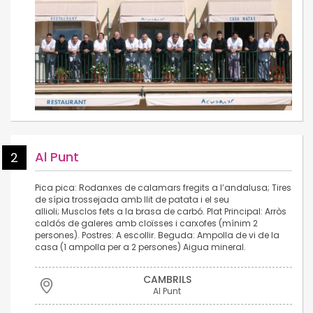
Al Punt
2
Pica pica: Rodanxes de calamars fregits a l’andalusa; Tires
de sípia trossejada amb llit de patata i el seu
allioli; Musclos fets a la brasa de carbó. Plat Principal: Arròs
caldós de galeres amb cloïsses i carxofes (mínim 2
persones). Postres: A escollir. Beguda: Ampolla de vi de la
casa (1 ampolla per a 2 persones) Aigua mineral.
CAMBRILS
Al Punt