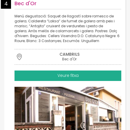
Bec d'Or
4
Menú degustació: Saquet de llagostí sobre romesco de
galera; Caldereta “Laksa” de fumet de galera amb peix i
marisc; “Antojito” cruixent de verduretes i pesto de
galera; Arròs melós de calamarcets i galera. Postres: Dolç
d'hivern. Begudes: Cellers Visendra D.O. Catalunya Negre: 6
Roure; Blanc: 3 Castanyes; Escumós: Unguillem
CAMBRILS
Bec d'Or
Veure fitxa