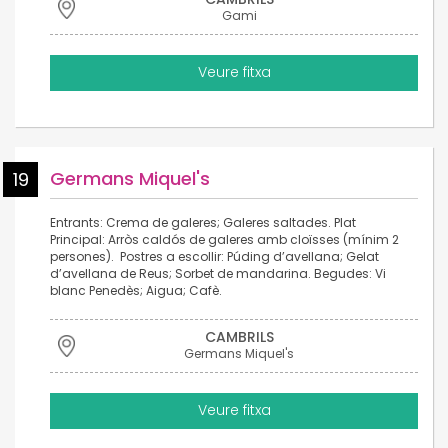
Gami
Veure fitxa
Germans Miquel's
19
Entrants: Crema de galeres; Galeres saltades. Plat
Principal: Arròs caldós de galeres amb cloïsses (mínim 2
persones). Postres a escollir: Púding d’avellana; Gelat
d’avellana de Reus; Sorbet de mandarina. Begudes: Vi
blanc Penedès; Aigua; Cafè.
CAMBRILS
Germans Miquel's
Veure fitxa