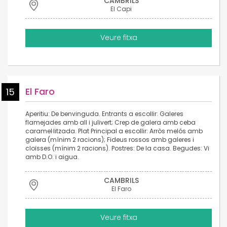
CAMBRILS
El Capi
Veure fitxa
El Faro
15
Aperitiu: De benvinguda. Entrants a escollir: Galeres
flamejades amb all i julivert; Crep de galera amb ceba
caramel·litzada. Plat Principal a escollir: Arròs melós amb
galera (mínim 2 racions); Fideus rossos amb galeres i
cloïsses (mínim 2 racions). Postres: De la casa. Begudes: Vi
amb D.O. i aigua.
CAMBRILS
El Faro
Veure fitxa