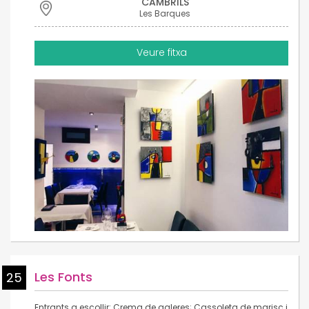
CAMBRILS
Les Barques
Veure fitxa
Les Fonts
25
Entrants a escollir: Crema de galeres; Cassoleta de marisc i