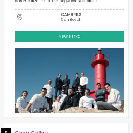
caramel·litzat Petits four. Begudes: No incloses.
CAMBRILS
Can Bosch
Veure fitxa
Casa Gallau