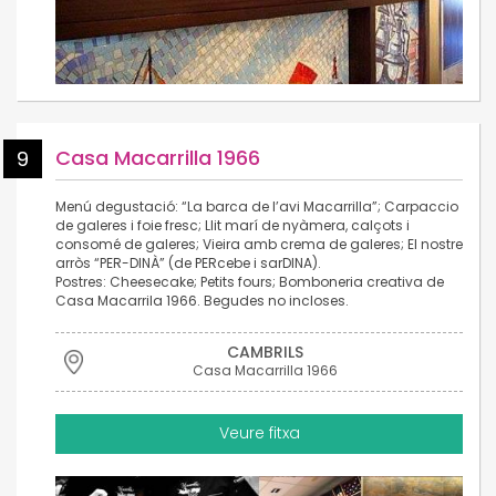
Casa Macarrilla 1966
9
Menú degustació: “La barca de l’avi Macarrilla”; Carpaccio
de galeres i foie fresc; Llit marí de nyàmera, calçots i
consomé de galeres; Vieira amb crema de galeres; El nostre
arròs “PER-DINÀ” (de PERcebe i sarDINA).
Postres: Cheesecake; Petits fours; Bomboneria creativa de
Casa Macarrila 1966. Begudes no incloses.
CAMBRILS
Casa Macarrilla 1966
Veure fitxa