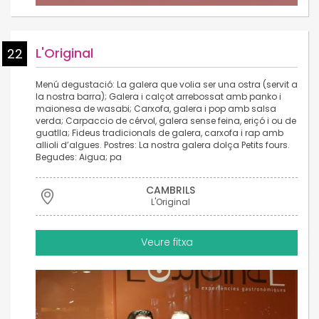
L'Original
22
Menú degustació: La galera que volia ser una ostra (servit a
la nostra barra); Galera i calçot arrebossat amb panko i
maionesa de wasabi; Carxofa, galera i pop amb salsa
verda; Carpaccio de cérvol, galera sense feina, eriçó i ou de
guatlla; Fideus tradicionals de galera, carxofa i rap amb
allioli d’algues. Postres: La nostra galera dolça Petits fours.
Begudes: Aigua; pa
CAMBRILS
L'Original
Veure fitxa