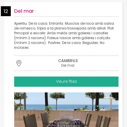
Del mar
12
Aperitiu: De la casa. Entrants: Musclos de roca amb salsa
de romesco; Sípia a la planxa trossejada amb allioli. Plat
Principal a escollir: Arròs melós amb galeres i carxofes
(mínim 2 racions); Fideus rossos amb galeres i calçots
(mínim 2 racions). Postres: De la casa. Begudes: No
incloses.
CAMBRILS
Del mar
Veure fitxa