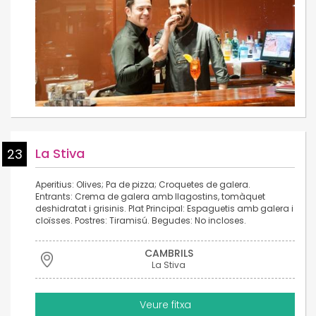
La Stiva
23
Aperitius: Olives; Pa de pizza; Croquetes de galera.
Entrants: Crema de galera amb llagostins, tomàquet
deshidratat i grisinis. Plat Principal: Espaguetis amb galera i
cloïsses. Postres: Tiramisú. Begudes: No incloses.
CAMBRILS
La Stiva
Veure fitxa