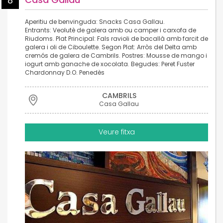
8
Aperitiu de benvinguda: Snacks Casa Gallau.
Entrants: Veolutè de galera amb ou camper i carxofa de
Riudoms. Plat Principal: Fals ravioli de bacallà amb farcit de
galera i oli de Ciboulette. Segon Plat: Arròs del Delta amb
cremós de galera de Cambrils. Postres: Mousse de mango i
iogurt amb ganache de xocolata. Begudes: Peret Fuster
Chardonnay D.O. Penedès
CAMBRILS
Casa Gallau
Veure fitxa