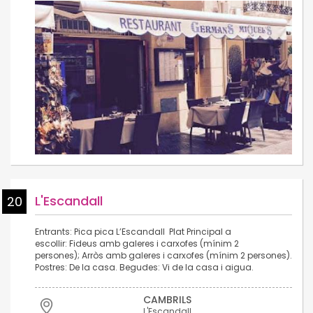
L'Escandall
20
Entrants: Pica pica L’Escandall Plat Principal a
escollir: Fideus amb galeres i carxofes (mínim 2
persones); Arròs amb galeres i carxofes (mínim 2 persones).
Postres: De la casa. Begudes: Vi de la casa i aigua.
CAMBRILS
L'Escandall