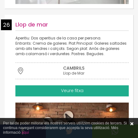
Llop de mar
26
Aperitiu: Dos aperitius de la casa per persona.
Entrants: Crema de galeres. Plat Principal: Galeres saltades
amb alls tendres i calçots. Segon plat: Arròs de galeres
amb calamarsó i verduretes. Postres. Begudes.
CAMBRILS
Llop de Mar
Veure fitxa
Per tal de poder millorar els nostres serveis utilitzem cookies de tercers. Si
continua navegant considerarem que accepta la seva utilització. Més
informació
aquí