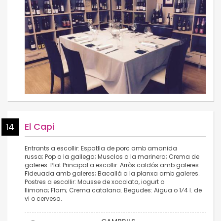
El Capi
14
Entrants a escollir: Espatlla de porc amb amanida
russa; Pop a la gallega; Musclos a la marinera; Crema de
galeres. Plat Principal a escollir: Arròs caldós amb galeres
Fideuada amb galeres; Bacallà a la planxa amb galeres.
Postres a escollir: Mousse de xocolata, iogurt o
llimona; Flam; Crema catalana. Begudes: Aigua o 1⁄4 l. de
vi o cervesa.