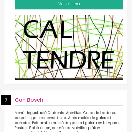
Veure fitxa
Can Bosch
7
Menú degustació Cruixents: Aperitius; Coca de llardons,
calçots i galeres sense feina; Arròs melós de galeres i
carxofes; Peix amb emulsió de galera i galera en tempura.
Postres: Babà al ron, cremós de vainilla i plàtan